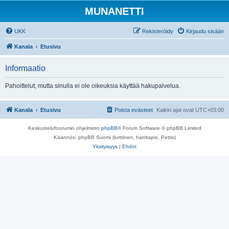
MUNANETTI
UKK
Rekisteröidy
Kirjaudu sisään
Kanala
Etusivu
Informaatio
Pahoittelut, mutta sinulla ei ole oikeuksia käyttää hakupalvelua.
Kanala
Etusivu
Poista evästeet
Kaikki ajat ovat
UTC+03:00
Keskustelufoorumin ohjelmisto
phpBB
® Forum Software © phpBB Limited
Käännös: phpBB Suomi (lurttinen, harritapio, Pettis)
Yksityisyys
|
Ehdot