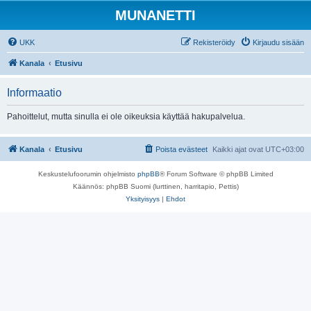
MUNANETTI
UKK
Rekisteröidy
Kirjaudu sisään
Kanala
Etusivu
Informaatio
Pahoittelut, mutta sinulla ei ole oikeuksia käyttää hakupalvelua.
Kanala
Etusivu
Poista evästeet
Kaikki ajat ovat
UTC+03:00
Keskustelufoorumin ohjelmisto
phpBB
® Forum Software © phpBB Limited
Käännös: phpBB Suomi (lurttinen, harritapio, Pettis)
Yksityisyys
|
Ehdot