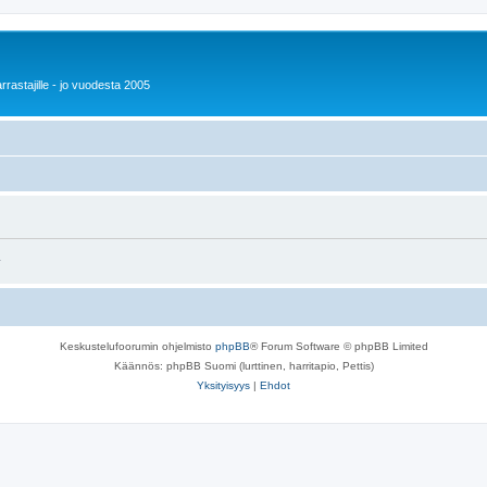
rrastajille - jo vuodesta 2005
.
Keskustelufoorumin ohjelmisto
phpBB
® Forum Software © phpBB Limited
Käännös: phpBB Suomi (lurttinen, harritapio, Pettis)
Yksityisyys
|
Ehdot