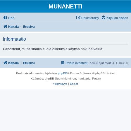
MUNANETTI
UKK
Rekisteröidy
Kirjaudu sisään
Kanala
Etusivu
Informaatio
Pahoittelut, mutta sinulla ei ole oikeuksia käyttää hakupalvelua.
Kanala
Etusivu
Poista evästeet
Kaikki ajat ovat
UTC+03:00
Keskustelufoorumin ohjelmisto
phpBB
® Forum Software © phpBB Limited
Käännös: phpBB Suomi (lurttinen, harritapio, Pettis)
Yksityisyys
|
Ehdot