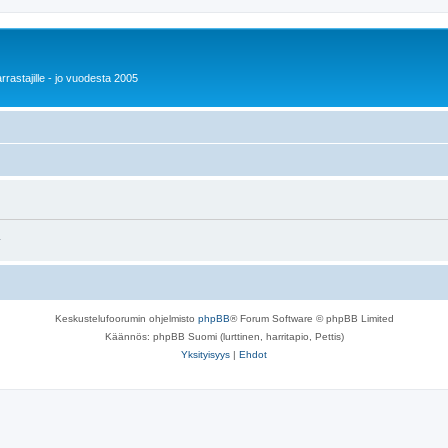
rrastajille - jo vuodesta 2005
.
Keskustelufoorumin ohjelmisto
phpBB
® Forum Software © phpBB Limited
Käännös: phpBB Suomi (lurttinen, harritapio, Pettis)
Yksityisyys
|
Ehdot