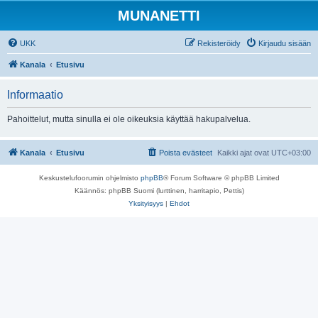
MUNANETTI
UKK
Rekisteröidy
Kirjaudu sisään
Kanala
Etusivu
Informaatio
Pahoittelut, mutta sinulla ei ole oikeuksia käyttää hakupalvelua.
Kanala
Etusivu
Poista evästeet
Kaikki ajat ovat
UTC+03:00
Keskustelufoorumin ohjelmisto
phpBB
® Forum Software © phpBB Limited
Käännös: phpBB Suomi (lurttinen, harritapio, Pettis)
Yksityisyys
|
Ehdot