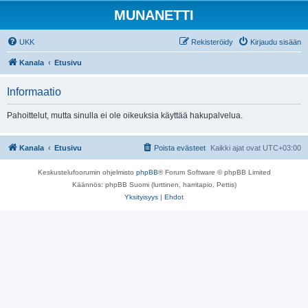
MUNANETTI
UKK
Rekisteröidy
Kirjaudu sisään
Kanala
Etusivu
Informaatio
Pahoittelut, mutta sinulla ei ole oikeuksia käyttää hakupalvelua.
Kanala
Etusivu
Poista evästeet
Kaikki ajat ovat
UTC+03:00
Keskustelufoorumin ohjelmisto
phpBB
® Forum Software © phpBB Limited
Käännös: phpBB Suomi (lurttinen, harritapio, Pettis)
Yksityisyys
|
Ehdot