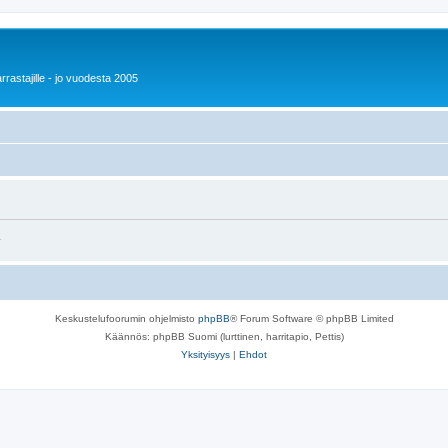
rrastajille - jo vuodesta 2005
.
Keskustelufoorumin ohjelmisto
phpBB
® Forum Software © phpBB Limited
Käännös: phpBB Suomi (lurttinen, harritapio, Pettis)
Yksityisyys
|
Ehdot