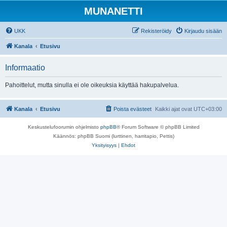
MUNANETTI
UKK
Rekisteröidy
Kirjaudu sisään
Kanala
Etusivu
Informaatio
Pahoittelut, mutta sinulla ei ole oikeuksia käyttää hakupalvelua.
Kanala
Etusivu
Poista evästeet
Kaikki ajat ovat
UTC+03:00
Keskustelufoorumin ohjelmisto
phpBB
® Forum Software © phpBB Limited
Käännös: phpBB Suomi (lurttinen, harritapio, Pettis)
Yksityisyys
|
Ehdot