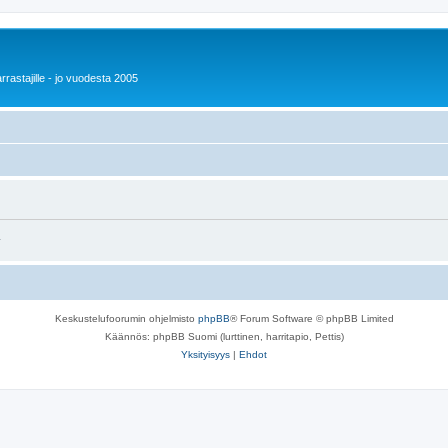
rrastajille - jo vuodesta 2005
.
Keskustelufoorumin ohjelmisto
phpBB
® Forum Software © phpBB Limited
Käännös: phpBB Suomi (lurttinen, harritapio, Pettis)
Yksityisyys
|
Ehdot