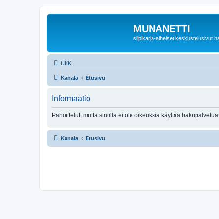
MUNANETTI
siipikarja-aiheiset keskustelusivut ha
UKK
Kanala
Etusivu
Informaatio
Pahoittelut, mutta sinulla ei ole oikeuksia käyttää hakupalvelua
Kanala
Etusivu