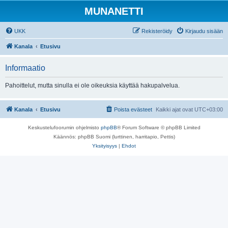
MUNANETTI
UKK
Rekisteröidy
Kirjaudu sisään
Kanala
Etusivu
Informaatio
Pahoittelut, mutta sinulla ei ole oikeuksia käyttää hakupalvelua.
Kanala
Etusivu
Poista evästeet
Kaikki ajat ovat
UTC+03:00
Keskustelufoorumin ohjelmisto
phpBB
® Forum Software © phpBB Limited
Käännös: phpBB Suomi (lurttinen, harritapio, Pettis)
Yksityisyys
|
Ehdot