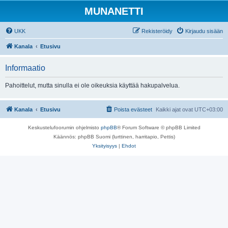
MUNANETTI
UKK
Rekisteröidy
Kirjaudu sisään
Kanala
Etusivu
Informaatio
Pahoittelut, mutta sinulla ei ole oikeuksia käyttää hakupalvelua.
Kanala
Etusivu
Poista evästeet
Kaikki ajat ovat
UTC+03:00
Keskustelufoorumin ohjelmisto
phpBB
® Forum Software © phpBB Limited
Käännös: phpBB Suomi (lurttinen, harritapio, Pettis)
Yksityisyys
|
Ehdot