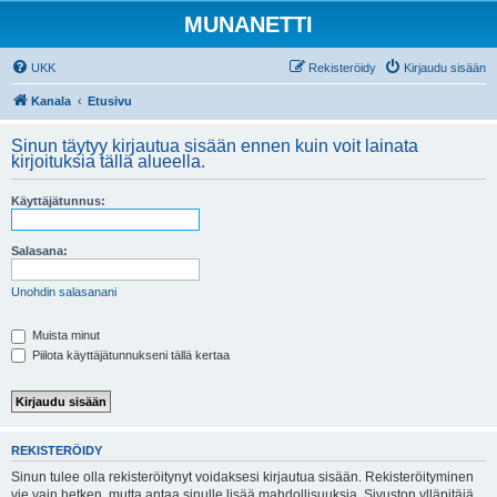
MUNANETTI
UKK
Rekisteröidy
Kirjaudu sisään
Kanala
Etusivu
Sinun täytyy kirjautua sisään ennen kuin voit lainata
kirjoituksia tällä alueella.
Käyttäjätunnus:
Salasana:
Unohdin salasanani
Muista minut
Piilota käyttäjätunnukseni tällä kertaa
REKISTERÖIDY
Sinun tulee olla rekisteröitynyt voidaksesi kirjautua sisään. Rekisteröityminen
vie vain hetken, mutta antaa sinulle lisää mahdollisuuksia. Sivuston ylläpitäjä