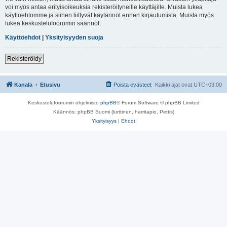
voi myös antaa erityisoikeuksia rekisteröityneille käyttäjille. Muista lukea
käyttöehtomme ja siihen liittyvät käytännöt ennen kirjautumista. Muista myös
lukea keskustelufoorumin säännöt.
Käyttöehdot
|
Yksityisyyden suoja
Rekisteröidy
Kanala
Etusivu
Poista evästeet
Kaikki ajat ovat
UTC+03:00
Keskustelufoorumin ohjelmisto
phpBB
® Forum Software © phpBB Limited
Käännös: phpBB Suomi (lurttinen, harritapio, Pettis)
Yksityisyys
|
Ehdot