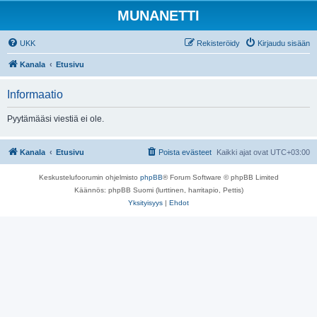
MUNANETTI
UKK
Rekisteröidy
Kirjaudu sisään
Kanala
Etusivu
Informaatio
Pyytämääsi viestiä ei ole.
Kanala
Etusivu
Poista evästeet
Kaikki ajat ovat
UTC+03:00
Keskustelufoorumin ohjelmisto
phpBB
® Forum Software © phpBB Limited
Käännös: phpBB Suomi (lurttinen, harritapio, Pettis)
Yksityisyys
|
Ehdot