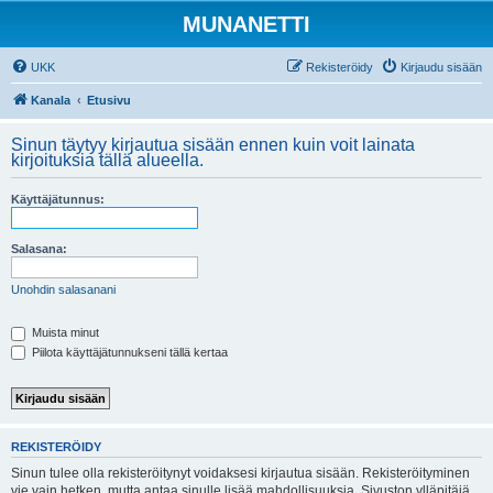
MUNANETTI
UKK
Rekisteröidy
Kirjaudu sisään
Kanala
Etusivu
Sinun täytyy kirjautua sisään ennen kuin voit lainata
kirjoituksia tällä alueella.
Käyttäjätunnus:
Salasana:
Unohdin salasanani
Muista minut
Piilota käyttäjätunnukseni tällä kertaa
REKISTERÖIDY
Sinun tulee olla rekisteröitynyt voidaksesi kirjautua sisään. Rekisteröityminen
vie vain hetken, mutta antaa sinulle lisää mahdollisuuksia. Sivuston ylläpitäjä