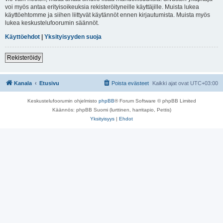
voi myös antaa erityisoikeuksia rekisteröityneille käyttäjille. Muista lukea
käyttöehtomme ja siihen liittyvät käytännöt ennen kirjautumista. Muista myös
lukea keskustelufoorumin säännöt.
Käyttöehdot
|
Yksityisyyden suoja
Rekisteröidy
Kanala
Etusivu
Poista evästeet
Kaikki ajat ovat
UTC+03:00
Keskustelufoorumin ohjelmisto
phpBB
® Forum Software © phpBB Limited
Käännös: phpBB Suomi (lurttinen, harritapio, Pettis)
Yksityisyys
|
Ehdot