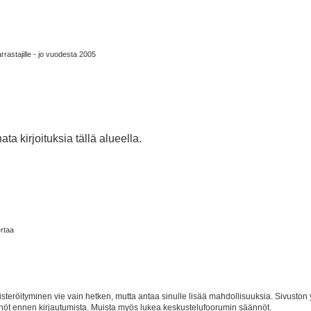
rrastajille - jo vuodesta 2005
ta kirjoituksia tällä alueella.
ertaa
isteröityminen vie vain hetken, mutta antaa sinulle lisää mahdollisuuksia. Sivuston y
tännöt ennen kirjautumista. Muista myös lukea keskustelufoorumin säännöt.