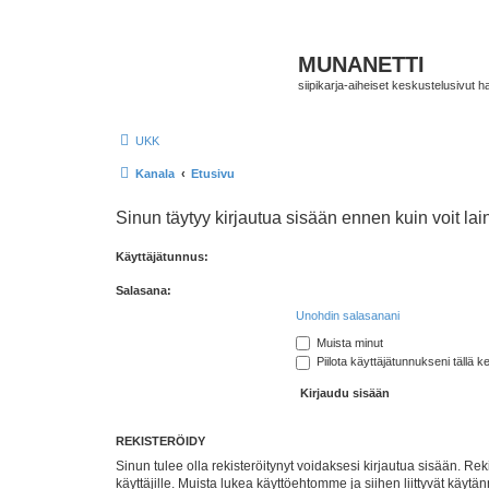
MUNANETTI
siipikarja-aiheiset keskustelusivut ha
UKK
Kanala
Etusivu
Sinun täytyy kirjautua sisään ennen kuin voit laina
Käyttäjätunnus:
Salasana:
Unohdin salasanani
Muista minut
Piilota käyttäjätunnukseni tällä k
REKISTERÖIDY
Sinun tulee olla rekisteröitynyt voidaksesi kirjautua sisään. Rek
käyttäjille. Muista lukea käyttöehtomme ja siihen liittyvät käy