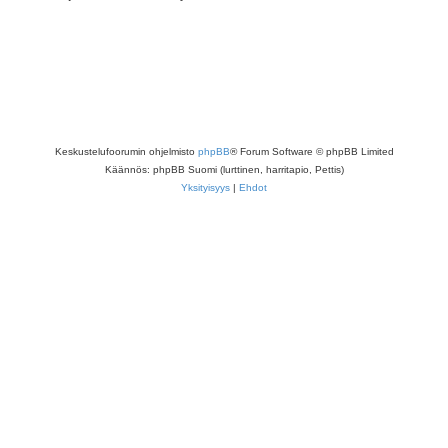
Keskustelufoorumin ohjelmisto
phpBB
® Forum Software © phpBB Limited
Käännös: phpBB Suomi (lurttinen, harritapio, Pettis)
Yksityisyys
|
Ehdot