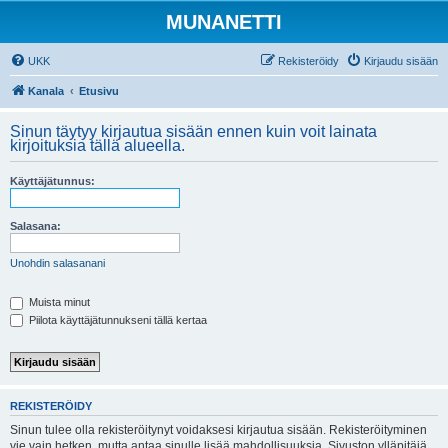
MUNANETTI
UKK
Rekisteröidy
Kirjaudu sisään
Kanala
Etusivu
Sinun täytyy kirjautua sisään ennen kuin voit lainata
kirjoituksia tällä alueella.
Käyttäjätunnus:
Salasana:
Unohdin salasanani
Muista minut
Piilota käyttäjätunnukseni tällä kertaa
REKISTERÖIDY
Sinun tulee olla rekisteröitynyt voidaksesi kirjautua sisään. Rekisteröityminen
vie vain hetken, mutta antaa sinulle lisää mahdollisuuksia. Sivuston ylläpitäjä