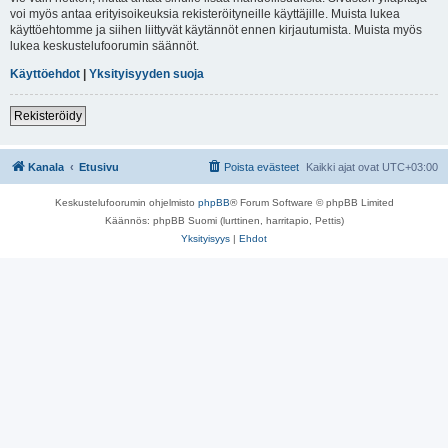
voi myös antaa erityisoikeuksia rekisteröityneille käyttäjille. Muista lukea
käyttöehtomme ja siihen liittyvät käytännöt ennen kirjautumista. Muista myös
lukea keskustelufoorumin säännöt.
Käyttöehdot
|
Yksityisyyden suoja
Rekisteröidy
Kanala
Etusivu
Poista evästeet
Kaikki ajat ovat
UTC+03:00
Keskustelufoorumin ohjelmisto
phpBB
® Forum Software © phpBB Limited
Käännös: phpBB Suomi (lurttinen, harritapio, Pettis)
Yksityisyys
|
Ehdot