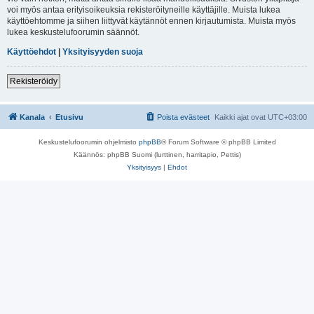
voi myös antaa erityisoikeuksia rekisteröityneille käyttäjille. Muista lukea
käyttöehtomme ja siihen liittyvät käytännöt ennen kirjautumista. Muista myös
lukea keskustelufoorumin säännöt.
Käyttöehdot
|
Yksityisyyden suoja
Rekisteröidy
Kanala
Etusivu
Poista evästeet
Kaikki ajat ovat
UTC+03:00
Keskustelufoorumin ohjelmisto
phpBB
® Forum Software © phpBB Limited
Käännös: phpBB Suomi (lurttinen, harritapio, Pettis)
Yksityisyys
|
Ehdot