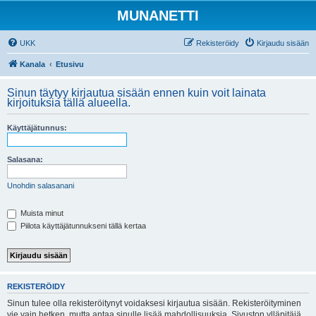
MUNANETTI
UKK
Rekisteröidy
Kirjaudu sisään
Kanala
Etusivu
Sinun täytyy kirjautua sisään ennen kuin voit lainata
kirjoituksia tällä alueella.
Käyttäjätunnus:
Salasana:
Unohdin salasanani
Muista minut
Piilota käyttäjätunnukseni tällä kertaa
REKISTERÖIDY
Sinun tulee olla rekisteröitynyt voidaksesi kirjautua sisään. Rekisteröityminen
vie vain hetken, mutta antaa sinulle lisää mahdollisuuksia. Sivuston ylläpitäjä