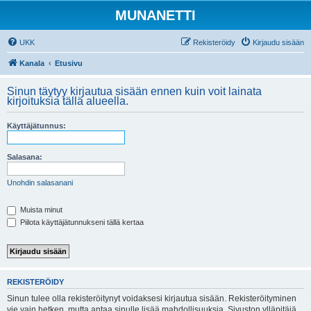
MUNANETTI
UKK
Rekisteröidy
Kirjaudu sisään
Kanala
Etusivu
Sinun täytyy kirjautua sisään ennen kuin voit lainata
kirjoituksia tällä alueella.
Käyttäjätunnus:
Salasana:
Unohdin salasanani
Muista minut
Piilota käyttäjätunnukseni tällä kertaa
REKISTERÖIDY
Sinun tulee olla rekisteröitynyt voidaksesi kirjautua sisään. Rekisteröityminen
vie vain hetken, mutta antaa sinulle lisää mahdollisuuksia. Sivuston ylläpitäjä