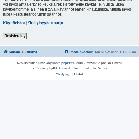
voi myös antaa erityisoikeuksia rekisteröityneille käyttäjille. Muista lukea
käyttöehtomme ja siihen liittyvät käytännöt ennen kirjautumista. Muista myös
lukea keskustelufoorumin säännöt.
Käyttöehdot
|
Yksityisyyden suoja
Rekisteröidy
Kanala
Etusivu
Poista evästeet
Kaikki ajat ovat
UTC+03:00
Keskustelufoorumin ohjelmisto
phpBB
® Forum Software © phpBB Limited
Käännös: phpBB Suomi (lurttinen, harritapio, Pettis)
Yksityisyys
|
Ehdot