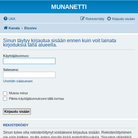
MUNANETTI
UKK
Rekisteröidy
Kirjaudu sisään
Kanala
Etusivu
Sinun täytyy kirjautua sisään ennen kuin voit lainata
kirjoituksia tällä alueella.
Käyttäjätunnus:
Salasana:
Unohdin salasanani
Muista minut
Piilota käyttäjätunnukseni tällä kertaa
REKISTERÖIDY
Sinun tulee olla rekisteröitynyt voidaksesi kirjautua sisään. Rekisteröityminen
vie vain hetken, mutta antaa sinulle lisää mahdollisuuksia. Sivuston ylläpitäjä