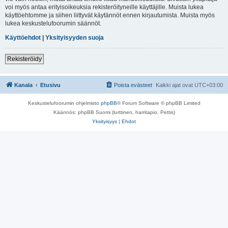
voi myös antaa erityisoikeuksia rekisteröityneille käyttäjille. Muista lukea
käyttöehtomme ja siihen liittyvät käytännöt ennen kirjautumista. Muista myös
lukea keskustelufoorumin säännöt.
Käyttöehdot
|
Yksityisyyden suoja
Rekisteröidy
Kanala
Etusivu
Poista evästeet
Kaikki ajat ovat
UTC+03:00
Keskustelufoorumin ohjelmisto
phpBB
® Forum Software © phpBB Limited
Käännös: phpBB Suomi (lurttinen, harritapio, Pettis)
Yksityisyys
|
Ehdot