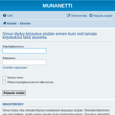
MUNANETTI
UKK
Rekisteröidy
Kirjaudu sisään
Kanala
Etusivu
Sinun täytyy kirjautua sisään ennen kuin voit lainata
kirjoituksia tällä alueella.
Käyttäjätunnus:
Salasana:
Unohdin salasanani
Muista minut
Piilota käyttäjätunnukseni tällä kertaa
REKISTERÖIDY
Sinun tulee olla rekisteröitynyt voidaksesi kirjautua sisään. Rekisteröityminen
vie vain hetken, mutta antaa sinulle lisää mahdollisuuksia. Sivuston ylläpitäjä