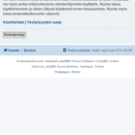
voi myös antaa erityisoikeuksia rekisteröityneille käyttäjille. Muista lukea
käyttöehtomme ja siihen liittyvät käytännöt ennen kirjautumista. Muista myös
lukea keskustelufoorumin säännöt.
Käyttöehdot
|
Yksityisyyden suoja
Rekisteröidy
Kanala
Etusivu
Poista evästeet
Kaikki ajat ovat
UTC+03:00
Keskustelufoorumin ohjelmisto
phpBB
® Forum Software © phpBB Limited
Käännös: phpBB Suomi (lurttinen, harritapio, Pettis)
Yksityisyys
|
Ehdot