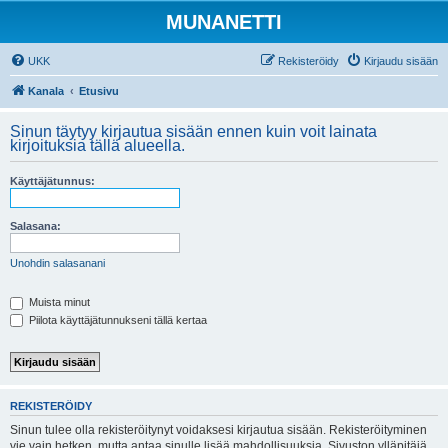
MUNANETTI
UKK
Rekisteröidy
Kirjaudu sisään
Kanala
Etusivu
Sinun täytyy kirjautua sisään ennen kuin voit lainata
kirjoituksia tällä alueella.
Käyttäjätunnus:
Salasana:
Unohdin salasanani
Muista minut
Piilota käyttäjätunnukseni tällä kertaa
REKISTERÖIDY
Sinun tulee olla rekisteröitynyt voidaksesi kirjautua sisään. Rekisteröityminen
vie vain hetken, mutta antaa sinulle lisää mahdollisuuksia. Sivuston ylläpitäjä