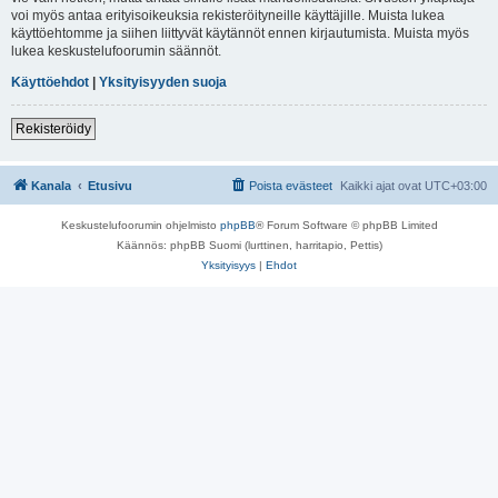
voi myös antaa erityisoikeuksia rekisteröityneille käyttäjille. Muista lukea
käyttöehtomme ja siihen liittyvät käytännöt ennen kirjautumista. Muista myös
lukea keskustelufoorumin säännöt.
Käyttöehdot
|
Yksityisyyden suoja
Rekisteröidy
Kanala
Etusivu
Poista evästeet
Kaikki ajat ovat
UTC+03:00
Keskustelufoorumin ohjelmisto
phpBB
® Forum Software © phpBB Limited
Käännös: phpBB Suomi (lurttinen, harritapio, Pettis)
Yksityisyys
|
Ehdot