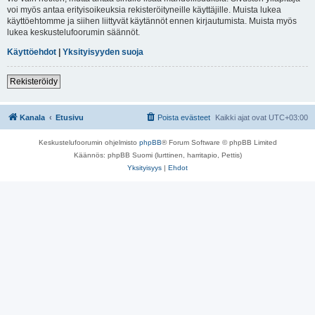
voi myös antaa erityisoikeuksia rekisteröityneille käyttäjille. Muista lukea
käyttöehtomme ja siihen liittyvät käytännöt ennen kirjautumista. Muista myös
lukea keskustelufoorumin säännöt.
Käyttöehdot
|
Yksityisyyden suoja
Rekisteröidy
Kanala
Etusivu
Poista evästeet
Kaikki ajat ovat
UTC+03:00
Keskustelufoorumin ohjelmisto
phpBB
® Forum Software © phpBB Limited
Käännös: phpBB Suomi (lurttinen, harritapio, Pettis)
Yksityisyys
|
Ehdot