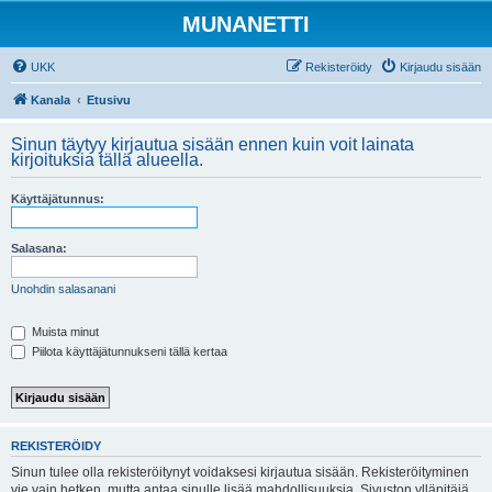
MUNANETTI
UKK
Rekisteröidy
Kirjaudu sisään
Kanala
Etusivu
Sinun täytyy kirjautua sisään ennen kuin voit lainata
kirjoituksia tällä alueella.
Käyttäjätunnus:
Salasana:
Unohdin salasanani
Muista minut
Piilota käyttäjätunnukseni tällä kertaa
REKISTERÖIDY
Sinun tulee olla rekisteröitynyt voidaksesi kirjautua sisään. Rekisteröityminen
vie vain hetken, mutta antaa sinulle lisää mahdollisuuksia. Sivuston ylläpitäjä