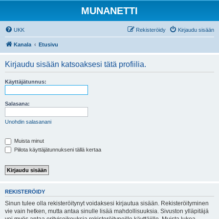
MUNANETTI
UKK
Rekisteröidy
Kirjaudu sisään
Kanala
Etusivu
Kirjaudu sisään katsoaksesi tätä profiilia.
Käyttäjätunnus:
Salasana:
Unohdin salasanani
Muista minut
Piilota käyttäjätunnukseni tällä kertaa
REKISTERÖIDY
Sinun tulee olla rekisteröitynyt voidaksesi kirjautua sisään. Rekisteröityminen
vie vain hetken, mutta antaa sinulle lisää mahdollisuuksia. Sivuston ylläpitäjä
voi myös antaa erityisoikeuksia rekisteröityneille käyttäjille. Muista lukea