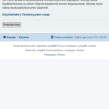
käyttöehtomme ja siihen liittyvät käytännöt ennen kirjautumista. Muista myös
lukea keskustelufoorumin säännöt.
Käyttöehdot
|
Yksityisyyden suoja
Rekisteröidy
Kanala
Etusivu
Poista evästeet
Kaikki ajat ovat
UTC+03:00
Keskustelufoorumin ohjelmisto
phpBB
® Forum Software © phpBB Limited
Käännös: phpBB Suomi (lurttinen, harritapio, Pettis)
Yksityisyys
|
Ehdot