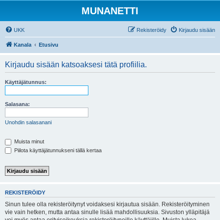
MUNANETTI
UKK
Rekisteröidy
Kirjaudu sisään
Kanala
Etusivu
Kirjaudu sisään katsoaksesi tätä profiilia.
Käyttäjätunnus:
Salasana:
Unohdin salasanani
Muista minut
Piilota käyttäjätunnukseni tällä kertaa
REKISTERÖIDY
Sinun tulee olla rekisteröitynyt voidaksesi kirjautua sisään. Rekisteröityminen
vie vain hetken, mutta antaa sinulle lisää mahdollisuuksia. Sivuston ylläpitäjä
voi myös antaa erityisoikeuksia rekisteröityneille käyttäjille. Muista lukea