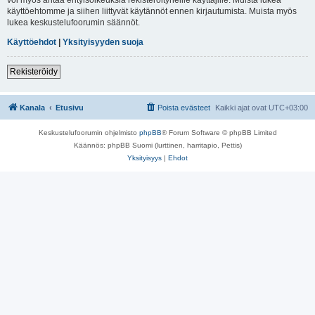
käyttöehtomme ja siihen liittyvät käytännöt ennen kirjautumista. Muista myös
lukea keskustelufoorumin säännöt.
Käyttöehdot
|
Yksityisyyden suoja
Rekisteröidy
Kanala
Etusivu
Poista evästeet
Kaikki ajat ovat
UTC+03:00
Keskustelufoorumin ohjelmisto
phpBB
® Forum Software © phpBB Limited
Käännös: phpBB Suomi (lurttinen, harritapio, Pettis)
Yksityisyys
|
Ehdot