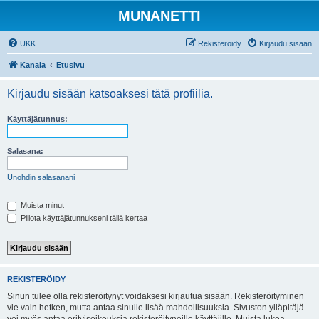
MUNANETTI
UKK
Rekisteröidy
Kirjaudu sisään
Kanala
Etusivu
Kirjaudu sisään katsoaksesi tätä profiilia.
Käyttäjätunnus:
Salasana:
Unohdin salasanani
Muista minut
Piilota käyttäjätunnukseni tällä kertaa
REKISTERÖIDY
Sinun tulee olla rekisteröitynyt voidaksesi kirjautua sisään. Rekisteröityminen
vie vain hetken, mutta antaa sinulle lisää mahdollisuuksia. Sivuston ylläpitäjä
voi myös antaa erityisoikeuksia rekisteröityneille käyttäjille. Muista lukea