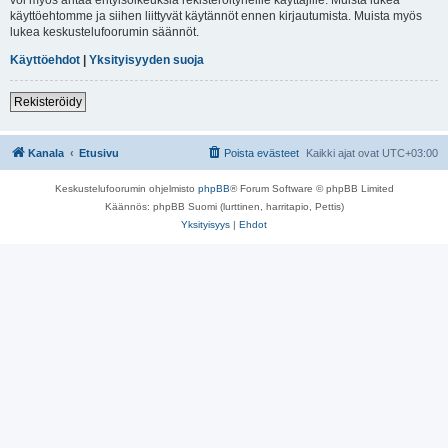
käyttöehtomme ja siihen liittyvät käytännöt ennen kirjautumista. Muista myös
lukea keskustelufoorumin säännöt.
Käyttöehdot
|
Yksityisyyden suoja
Rekisteröidy
Kanala
Etusivu
Poista evästeet
Kaikki ajat ovat
UTC+03:00
Keskustelufoorumin ohjelmisto
phpBB
® Forum Software © phpBB Limited
Käännös: phpBB Suomi (lurttinen, harritapio, Pettis)
Yksityisyys
|
Ehdot