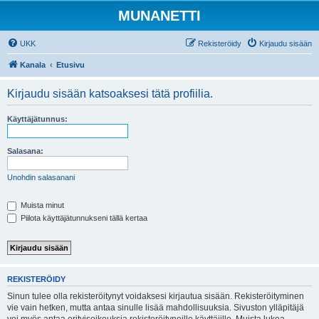
MUNANETTI
UKK
Rekisteröidy
Kirjaudu sisään
Kanala
Etusivu
Kirjaudu sisään katsoaksesi tätä profiilia.
Käyttäjätunnus:
Salasana:
Unohdin salasanani
Muista minut
Piilota käyttäjätunnukseni tällä kertaa
REKISTERÖIDY
Sinun tulee olla rekisteröitynyt voidaksesi kirjautua sisään. Rekisteröityminen
vie vain hetken, mutta antaa sinulle lisää mahdollisuuksia. Sivuston ylläpitäjä
voi myös antaa erityisoikeuksia rekisteröityneille käyttäjille. Muista lukea