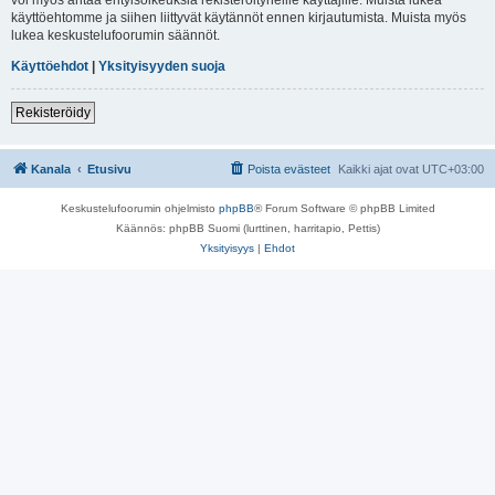
käyttöehtomme ja siihen liittyvät käytännöt ennen kirjautumista. Muista myös
lukea keskustelufoorumin säännöt.
Käyttöehdot
|
Yksityisyyden suoja
Rekisteröidy
Kanala
Etusivu
Poista evästeet
Kaikki ajat ovat
UTC+03:00
Keskustelufoorumin ohjelmisto
phpBB
® Forum Software © phpBB Limited
Käännös: phpBB Suomi (lurttinen, harritapio, Pettis)
Yksityisyys
|
Ehdot