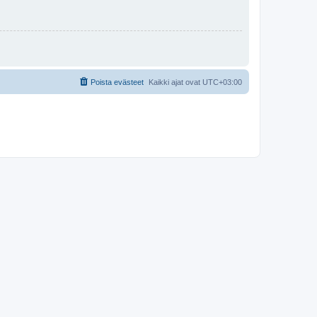
Poista evästeet
Kaikki ajat ovat
UTC+03:00