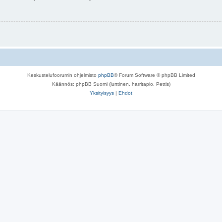
Keskustelufoorumin ohjelmisto
phpBB
® Forum Software © phpBB Limited
Käännös: phpBB Suomi (lurttinen, harritapio, Pettis)
Yksityisyys
|
Ehdot