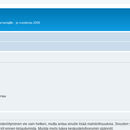
rrastajille - jo vuodesta 2005
ertaa
isteröityminen vie vain hetken, mutta antaa sinulle lisää mahdollisuuksia. Sivuston y
tännöt ennen kirjautumista. Muista myös lukea keskustelufoorumin säännöt.