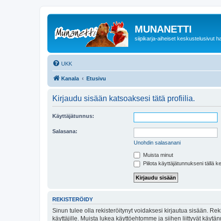
MUNANETTI
siipikarja-aiheiset keskustelusivut ha
UKK
Kanala
Etusivu
Kirjaudu sisään katsoaksesi tätä profiilia.
Käyttäjätunnus:
Salasana:
Unohdin salasanani
Muista minut
Piilota käyttäjätunnukseni tällä k
REKISTERÖIDY
Sinun tulee olla rekisteröitynyt voidaksesi kirjautua sisään. Rek
käyttäjille. Muista lukea käyttöehtomme ja siihen liittyvät käy