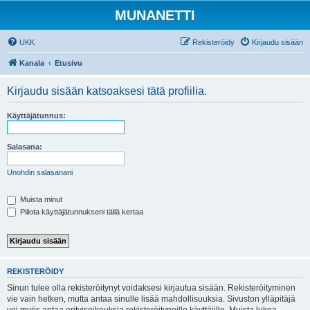
MUNANETTI
UKK
Rekisteröidy
Kirjaudu sisään
Kanala
Etusivu
Kirjaudu sisään katsoaksesi tätä profiilia.
Käyttäjätunnus:
Salasana:
Unohdin salasanani
Muista minut
Piilota käyttäjätunnukseni tällä kertaa
REKISTERÖIDY
Sinun tulee olla rekisteröitynyt voidaksesi kirjautua sisään. Rekisteröityminen
vie vain hetken, mutta antaa sinulle lisää mahdollisuuksia. Sivuston ylläpitäjä
voi myös antaa erityisoikeuksia rekisteröityneille käyttäjille. Muista lukea