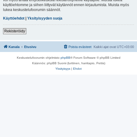
käyttöehtomme ja siihen liittyvät käytännöt ennen kirjautumista. Muista myös
lukea keskustelufoorumin säännöt.
Käyttöehdot
|
Yksityisyyden suoja
Rekisteröidy
Kanala
Etusivu
Poista evästeet
Kaikki ajat ovat
UTC+03:00
Keskustelufoorumin ohjelmisto
phpBB
® Forum Software © phpBB Limited
Käännös: phpBB Suomi (lurttinen, harritapio, Pettis)
Yksityisyys
|
Ehdot