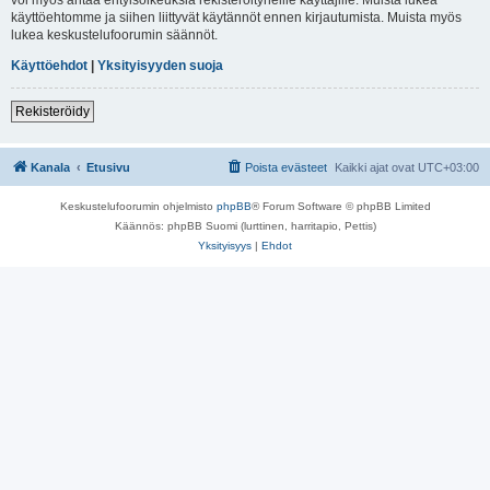
käyttöehtomme ja siihen liittyvät käytännöt ennen kirjautumista. Muista myös
lukea keskustelufoorumin säännöt.
Käyttöehdot
|
Yksityisyyden suoja
Rekisteröidy
Kanala
Etusivu
Poista evästeet
Kaikki ajat ovat
UTC+03:00
Keskustelufoorumin ohjelmisto
phpBB
® Forum Software © phpBB Limited
Käännös: phpBB Suomi (lurttinen, harritapio, Pettis)
Yksityisyys
|
Ehdot