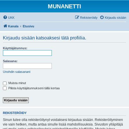
MUNANETTI
UKK
Rekisteröidy
Kirjaudu sisään
Kanala
Etusivu
Kirjaudu sisään katsoaksesi tätä profiilia.
Käyttäjätunnus:
Salasana:
Unohdin salasanani
Muista minut
Piilota käyttäjätunnukseni tällä kertaa
REKISTERÖIDY
Sinun tulee olla rekisteröitynyt voidaksesi kirjautua sisään. Rekisteröityminen
vie vain hetken, mutta antaa sinulle lisää mahdollisuuksia. Sivuston ylläpitäjä
voi myös antaa erityisoikeuksia rekisteröityneille käyttäjille. Muista lukea