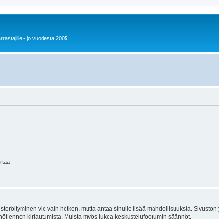
rrastajille - jo vuodesta 2005
ertaa
isteröityminen vie vain hetken, mutta antaa sinulle lisää mahdollisuuksia. Sivuston y
tännöt ennen kirjautumista. Muista myös lukea keskustelufoorumin säännöt.