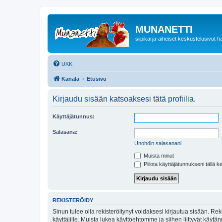
MUNANETTI
siipikarja-aiheiset keskustelusivut ha
UKK
Kanala
Etusivu
Kirjaudu sisään katsoaksesi tätä profiilia.
Käyttäjätunnus:
Salasana:
Unohdin salasanani
Muista minut
Piilota käyttäjätunnukseni tällä k
REKISTERÖIDY
Sinun tulee olla rekisteröitynyt voidaksesi kirjautua sisään. Rek
käyttäjille. Muista lukea käyttöehtomme ja siihen liittyvät käy