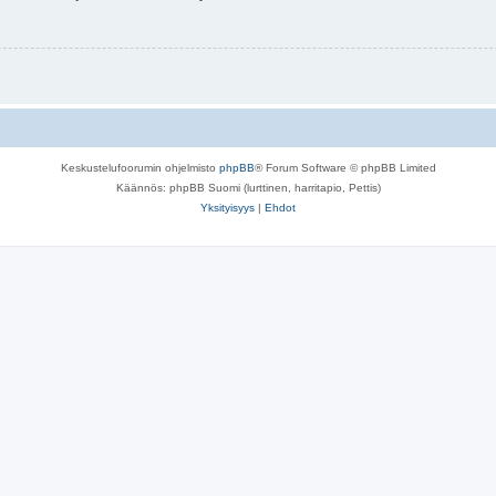
Keskustelufoorumin ohjelmisto
phpBB
® Forum Software © phpBB Limited
Käännös: phpBB Suomi (lurttinen, harritapio, Pettis)
Yksityisyys
|
Ehdot