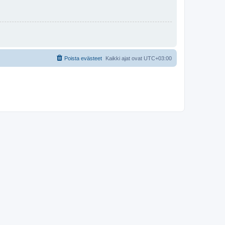
Poista evästeet
Kaikki ajat ovat
UTC+03:00