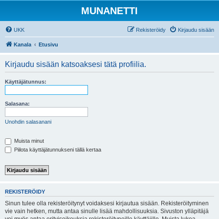
MUNANETTI
UKK
Rekisteröidy
Kirjaudu sisään
Kanala
Etusivu
Kirjaudu sisään katsoaksesi tätä profiilia.
Käyttäjätunnus:
Salasana:
Unohdin salasanani
Muista minut
Piilota käyttäjätunnukseni tällä kertaa
REKISTERÖIDY
Sinun tulee olla rekisteröitynyt voidaksesi kirjautua sisään. Rekisteröityminen
vie vain hetken, mutta antaa sinulle lisää mahdollisuuksia. Sivuston ylläpitäjä
voi myös antaa erityisoikeuksia rekisteröityneille käyttäjille. Muista lukea