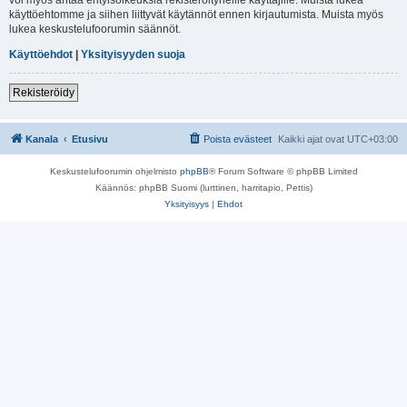
käyttöehtomme ja siihen liittyvät käytännöt ennen kirjautumista. Muista myös
lukea keskustelufoorumin säännöt.
Käyttöehdot
|
Yksityisyyden suoja
Rekisteröidy
Kanala
Etusivu
Poista evästeet
Kaikki ajat ovat
UTC+03:00
Keskustelufoorumin ohjelmisto
phpBB
® Forum Software © phpBB Limited
Käännös: phpBB Suomi (lurttinen, harritapio, Pettis)
Yksityisyys
|
Ehdot