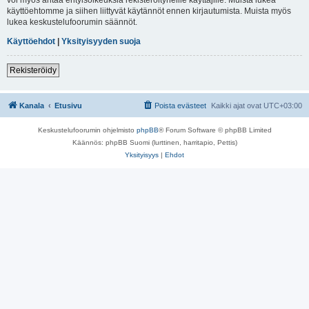
käyttöehtomme ja siihen liittyvät käytännöt ennen kirjautumista. Muista myös
lukea keskustelufoorumin säännöt.
Käyttöehdot
|
Yksityisyyden suoja
Rekisteröidy
Kanala
Etusivu
Poista evästeet
Kaikki ajat ovat
UTC+03:00
Keskustelufoorumin ohjelmisto
phpBB
® Forum Software © phpBB Limited
Käännös: phpBB Suomi (lurttinen, harritapio, Pettis)
Yksityisyys
|
Ehdot