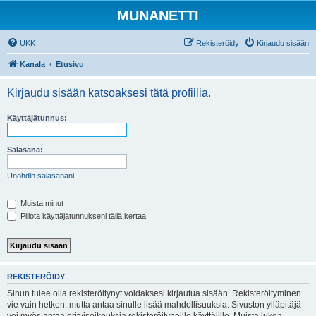
MUNANETTI
UKK
Rekisteröidy
Kirjaudu sisään
Kanala
Etusivu
Kirjaudu sisään katsoaksesi tätä profiilia.
Käyttäjätunnus:
Salasana:
Unohdin salasanani
Muista minut
Piilota käyttäjätunnukseni tällä kertaa
REKISTERÖIDY
Sinun tulee olla rekisteröitynyt voidaksesi kirjautua sisään. Rekisteröityminen
vie vain hetken, mutta antaa sinulle lisää mahdollisuuksia. Sivuston ylläpitäjä
voi myös antaa erityisoikeuksia rekisteröityneille käyttäjille. Muista lukea