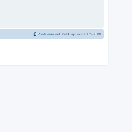
Poista evästeet
Kaikki ajat ovat
UTC+03:00