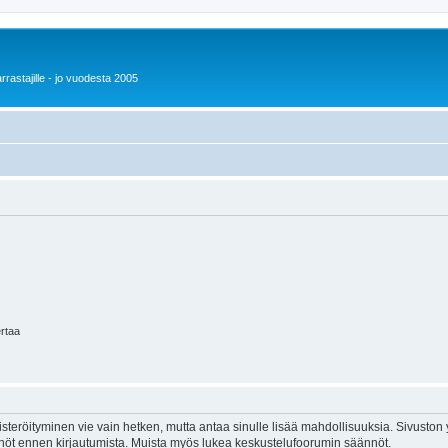
rrastajille - jo vuodesta 2005
ertaa
isteröityminen vie vain hetken, mutta antaa sinulle lisää mahdollisuuksia. Sivuston y
tännöt ennen kirjautumista. Muista myös lukea keskustelufoorumin säännöt.