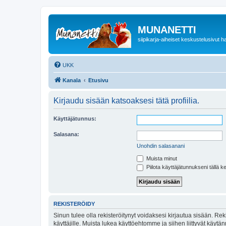
MUNANETTI
siipikarja-aiheiset keskustelusivut ha
UKK
Kanala
Etusivu
Kirjaudu sisään katsoaksesi tätä profiilia.
Käyttäjätunnus:
Salasana:
Unohdin salasanani
Muista minut
Piilota käyttäjätunnukseni tällä k
REKISTERÖIDY
Sinun tulee olla rekisteröitynyt voidaksesi kirjautua sisään. Rek
käyttäjille. Muista lukea käyttöehtomme ja siihen liittyvät käy