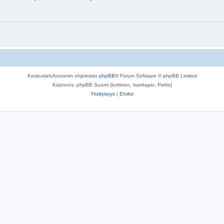
Keskustelufoorumin ohjelmisto
phpBB
® Forum Software © phpBB Limited
Käännös: phpBB Suomi (lurttinen, harritapio, Pettis)
Yksityisyys
|
Ehdot