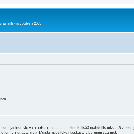
rrastajille - jo vuodesta 2005
ertaa
isteröityminen vie vain hetken, mutta antaa sinulle lisää mahdollisuuksia. Sivuston y
tännöt ennen kirjautumista. Muista myös lukea keskustelufoorumin säännöt.