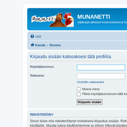
MUNANETTI
siipikarja-aiheiset keskustelusivut ha
UKK
Kanala
Etusivu
Kirjaudu sisään katsoaksesi tätä profiilia.
Käyttäjätunnus:
Salasana:
Unohdin salasanani
Muista minut
Piilota käyttäjätunnukseni tällä k
REKISTERÖIDY
Sinun tulee olla rekisteröitynyt voidaksesi kirjautua sisään. Rek
käyttäjille. Muista lukea käyttöehtomme ja siihen liittyvät käy