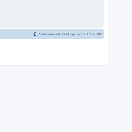
Poista evästeet
Kaikki ajat ovat
UTC+03:00