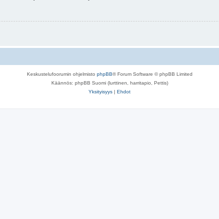
Keskustelufoorumin ohjelmisto
phpBB
® Forum Software © phpBB Limited
Käännös: phpBB Suomi (lurttinen, harritapio, Pettis)
Yksityisyys
|
Ehdot