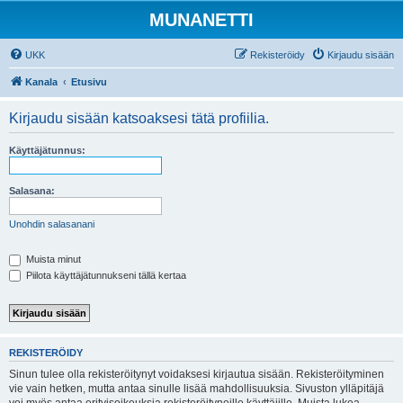
MUNANETTI
UKK
Rekisteröidy
Kirjaudu sisään
Kanala
Etusivu
Kirjaudu sisään katsoaksesi tätä profiilia.
Käyttäjätunnus:
Salasana:
Unohdin salasanani
Muista minut
Piilota käyttäjätunnukseni tällä kertaa
REKISTERÖIDY
Sinun tulee olla rekisteröitynyt voidaksesi kirjautua sisään. Rekisteröityminen
vie vain hetken, mutta antaa sinulle lisää mahdollisuuksia. Sivuston ylläpitäjä
voi myös antaa erityisoikeuksia rekisteröityneille käyttäjille. Muista lukea