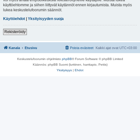
käyttöehtomme ja siihen liittyvät käytännöt ennen kirjautumista. Muista myös
lukea keskustelufoorumin säännöt.
Käyttöehdot
|
Yksityisyyden suoja
Rekisteröidy
Kanala
Etusivu
Poista evästeet
Kaikki ajat ovat
UTC+03:00
Keskustelufoorumin ohjelmisto
phpBB
® Forum Software © phpBB Limited
Käännös: phpBB Suomi (lurttinen, harritapio, Pettis)
Yksityisyys
|
Ehdot