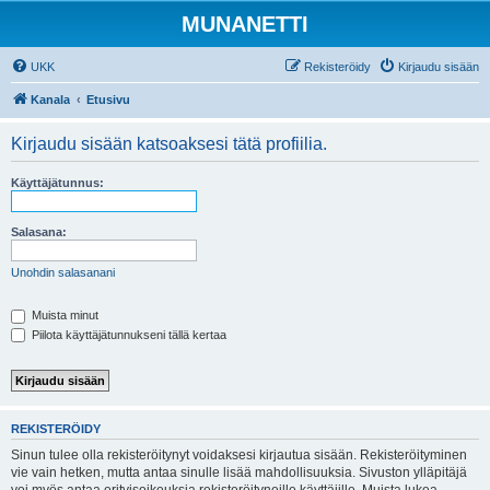
MUNANETTI
UKK
Rekisteröidy
Kirjaudu sisään
Kanala
Etusivu
Kirjaudu sisään katsoaksesi tätä profiilia.
Käyttäjätunnus:
Salasana:
Unohdin salasanani
Muista minut
Piilota käyttäjätunnukseni tällä kertaa
REKISTERÖIDY
Sinun tulee olla rekisteröitynyt voidaksesi kirjautua sisään. Rekisteröityminen
vie vain hetken, mutta antaa sinulle lisää mahdollisuuksia. Sivuston ylläpitäjä
voi myös antaa erityisoikeuksia rekisteröityneille käyttäjille. Muista lukea