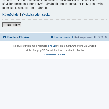
käyttöehtomme ja siihen liittyvät käytännöt ennen kirjautumista. Muista myös
lukea keskustelufoorumin säännöt.
Käyttöehdot
|
Yksityisyyden suoja
Rekisteröidy
Kanala
Etusivu
Poista evästeet
Kaikki ajat ovat
UTC+03:00
Keskustelufoorumin ohjelmisto
phpBB
® Forum Software © phpBB Limited
Käännös: phpBB Suomi (lurttinen, harritapio, Pettis)
Yksityisyys
|
Ehdot