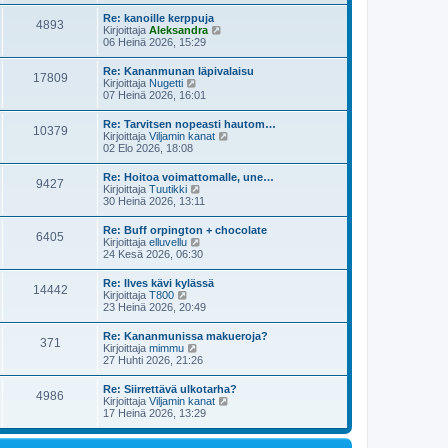
y
i
s
t
e
Re: kanoille kerppuja
i
4893
ä
s
N
Kirjoittaja
Aleksandra
n
u
t
ä
06 Heinä 2026, 15:29
v
u
i
y
i
s
t
e
Re: Kananmunan läpivalaisu
i
17809
ä
s
N
Kirjoittaja
Nugetti
n
u
t
ä
07 Heinä 2026, 16:01
v
u
i
y
i
s
t
e
Re: Tarvitsen nopeasti hautom…
i
10379
ä
s
N
Kirjoittaja
Viljamin kanat
n
u
t
ä
02 Elo 2026, 18:08
v
u
i
y
i
s
t
e
Re: Hoitoa voimattomalle, une…
i
9427
ä
s
N
Kirjoittaja
Tuutikki
n
u
t
ä
30 Heinä 2026, 13:11
v
u
i
y
i
s
t
e
Re: Buff orpington + chocolate
i
6405
ä
s
N
Kirjoittaja
elluvellu
n
u
t
ä
24 Kesä 2026, 06:30
v
u
i
y
i
s
t
e
Re: Ilves kävi kylässä
i
14442
ä
s
N
Kirjoittaja
T800
n
u
t
ä
23 Heinä 2026, 20:49
v
u
i
y
i
s
t
e
Re: Kananmunissa makueroja?
i
371
ä
s
N
Kirjoittaja
mimmu
n
u
t
ä
27 Huhti 2026, 21:26
v
u
i
y
i
s
t
e
Re: Siirrettävä ulkotarha?
i
4986
ä
s
N
Kirjoittaja
Viljamin kanat
n
u
t
ä
17 Heinä 2026, 13:29
v
u
i
y
i
s
t
e
i