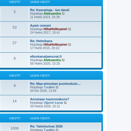
ä
s
VIESTIT
UUSIN VIESTI
n
u
t
v
u
i
i
Re: Kasvattaja - lue tämä!
s
5
e
N
Kirjoittaja
Aleksandra
i
s
ä
11 Helmi 2023, 16:39
n
t
y
v
i
t
i
Ayam cemani
53
ä
e
N
Kirjoittaja
HiltaHelikopteri
u
s
ä
24 Helmi 2017, 19:41
u
t
y
s
i
t
Re: Helmikana
i
27
ä
N
Kirjoittaja
HiltaHelikopteri
n
u
ä
17 Huhti 2015, 20:22
v
u
y
i
s
t
e
ellunkanatjamunat.fi
i
6
ä
s
N
Kirjoittaja
Aleksandra
n
u
t
ä
05 Helmi 2020, 15:25
v
u
i
y
i
s
t
e
i
ä
s
VIESTIT
UUSIN VIESTI
n
u
t
v
u
i
i
Re: Maa-artisokan juurimukulo…
s
8
e
N
Kirjoittaja
Tuutikki
i
s
ä
04 Elo 2026, 13:56
n
t
y
v
i
t
i
Annetaan hautomakone?
14
ä
e
N
Kirjoittaja
Viljamin kanat
u
s
ä
20 Heinä 2026, 15:11
u
t
y
s
i
t
i
ä
VIESTIT
UUSIN VIESTI
n
u
v
u
i
Re: Taimiturinat 2026
s
1006
e
N
Kirjoittaja
Tuutikki
i