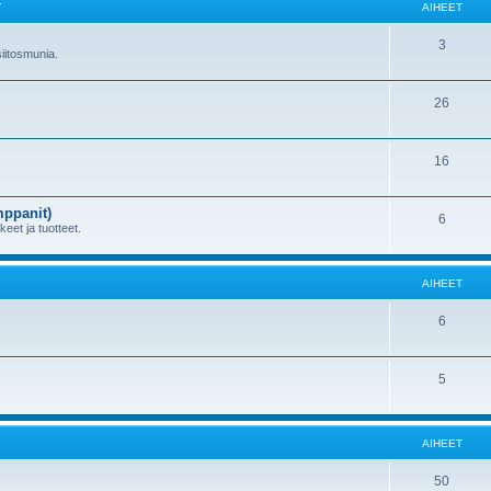
T
AIHEET
3
 siitosmunia.
26
16
mppanit)
6
kkeet ja tuotteet.
AIHEET
6
5
AIHEET
50