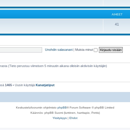
AIHEET
41
Unohdin salasanani
|
Muista minut
rasta (Tieto perustuu viimeisen 5 minuutin aikana olleisiin aktiivisiin käyttäjiin)
ensä
1465
• Uusin käyttäjä
Kanatjatiput
Keskustelufoorumin ohjelmisto
phpBB
® Forum Software © phpBB Limited
Käännös: phpBB Suomi (lurttinen, harritapio, Pettis)
Yksityisyys
|
Ehdot