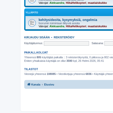
Valvojat:
Aleksandra
,
HiltaHelikopteri
,
maatiaiskukko
YLLÄPITO
kehitysideoita, kysymyksiä, ongelmia
foorumin toimintaan liittyviä asioita
Valvojat:
Aleksandra
,
HiltaHelikopteri
,
maatiaiskukko
KIRJAUDU SISÄÄN
•
REKISTERÖIDY
Käyttäjätunnus:
Salasana:
PAIKALLAOLIJAT
Yhteensä
805
käyttäjää paikalla :: 3 rekisteröitynyttä, 0 piilossa ja 802 vie
Eniten yhtaikaisia käyttäjiä on ollut
3590
kpl, 26 Helmi 2026, 05:41
TILASTOT
Viestejä yhteensä
108085
• Viestiketjuja yhteensä
6836
• Käyttäjiä yhte
Kanala
Etusivu