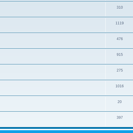
310
1119
476
915
275
1016
20
397