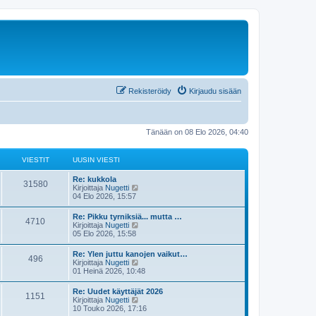
Rekisteröidy
Kirjaudu sisään
Tänään on 08 Elo 2026, 04:40
VIESTIT
UUSIN VIESTI
Re: kukkola
31580
N
Kirjoittaja
Nugetti
ä
04 Elo 2026, 15:57
y
t
Re: Pikku tyrniksiä... mutta …
4710
ä
N
Kirjoittaja
Nugetti
u
ä
05 Elo 2026, 15:58
u
y
s
t
Re: Ylen juttu kanojen vaikut…
i
496
ä
N
Kirjoittaja
Nugetti
n
u
ä
01 Heinä 2026, 10:48
v
u
y
i
s
t
e
Re: Uudet käyttäjät 2026
i
1151
ä
s
N
Kirjoittaja
Nugetti
n
u
t
ä
10 Touko 2026, 17:16
v
u
i