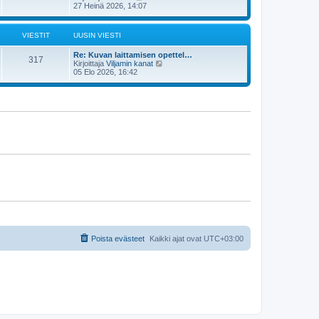
s
ä
27 Heinä 2026, 14:07
n
t
y
v
i
t
i
ä
e
VIESTIT
UUSIN VIESTI
u
s
u
t
Re: Kuvan laittamisen opettel…
s
i
317
N
Kirjoittaja
Viljamin kanat
i
ä
05 Elo 2026, 16:42
n
y
v
t
i
ä
e
u
s
u
t
s
i
i
n
v
i
e
s
t
i
Poista evästeet
Kaikki ajat ovat
UTC+03:00