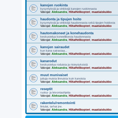
kanojen ruokinta
kysymyksiä ja vinkkejä kanojen ruokinnasta
Valvojat:
Aleksandra
,
HiltaHelikopteri
,
maatiaiskukko
haudonta ja tipujen hoito
kysymyksiä ja vinkkejä haudonnasta sekä tipujen hoidosta
Valvojat:
Aleksandra
,
HiltaHelikopteri
,
maatiaiskukko
hautomakoneet ja konehaudonta
keskustelua koneellisesta haudonnasta
Valvojat:
Aleksandra
,
HiltaHelikopteri
,
maatiaiskukko
kanojen sairaudet
kun kana sairastaa...
Valvojat:
Aleksandra
,
HiltaHelikopteri
,
maatiaiskukko
kanarodut
keskustelua roduista ja risteytyksistä
Valvojat:
Aleksandra
,
HiltaHelikopteri
,
maatiaiskukko
muut munivaiset
juttuja muista linnuista kuin kanoista
Valvojat:
Aleksandra
,
HiltaHelikopteri
,
maatiaiskukko
reseptit
ruoka- ja leivontaohjeita
Valvojat:
Aleksandra
,
HiltaHelikopteri
,
maatiaiskukko
rakentelu/remontointi
lintulat, tarhat jne.
Valvojat:
Aleksandra
,
HiltaHelikopteri
,
maatiaiskukko