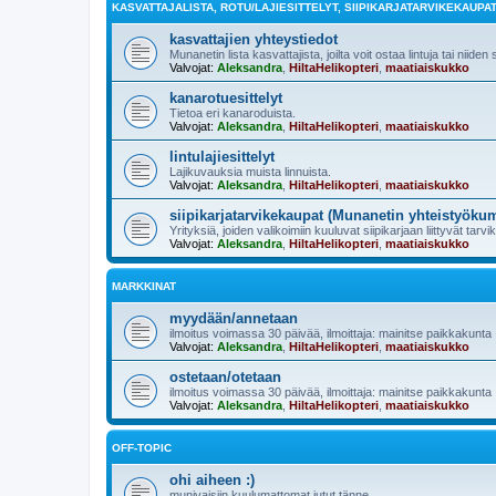
KASVATTAJALISTA, ROTU/LAJIESITTELYT, SIIPIKARJATARVIKEKAUPA
kasvattajien yhteystiedot
Munanetin lista kasvattajista, joilta voit ostaa lintuja tai niiden
Valvojat:
Aleksandra
,
HiltaHelikopteri
,
maatiaiskukko
kanarotuesittelyt
Tietoa eri kanaroduista.
Valvojat:
Aleksandra
,
HiltaHelikopteri
,
maatiaiskukko
lintulajiesittelyt
Lajikuvauksia muista linnuista.
Valvojat:
Aleksandra
,
HiltaHelikopteri
,
maatiaiskukko
siipikarjatarvikekaupat (Munanetin yhteistyöku
Yrityksiä, joiden valikoimiin kuuluvat siipikarjaan liittyvät tarvi
Valvojat:
Aleksandra
,
HiltaHelikopteri
,
maatiaiskukko
MARKKINAT
myydään/annetaan
ilmoitus voimassa 30 päivää, ilmoittaja: mainitse paikkakunta
Valvojat:
Aleksandra
,
HiltaHelikopteri
,
maatiaiskukko
ostetaan/otetaan
ilmoitus voimassa 30 päivää, ilmoittaja: mainitse paikkakunta
Valvojat:
Aleksandra
,
HiltaHelikopteri
,
maatiaiskukko
OFF-TOPIC
ohi aiheen :)
munivaisiin kuulumattomat jutut tänne