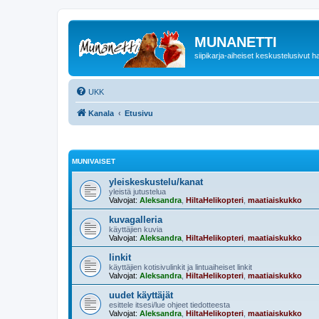
MUNANETTI
siipikarja-aiheiset keskustelusivut ha
UKK
Kanala
Etusivu
MUNIVAISET
yleiskeskustelu/kanat
yleistä jutustelua
Valvojat:
Aleksandra
,
HiltaHelikopteri
,
maatiaiskukko
kuvagalleria
käyttäjien kuvia
Valvojat:
Aleksandra
,
HiltaHelikopteri
,
maatiaiskukko
linkit
käyttäjien kotisivulinkit ja lintuaiheiset linkit
Valvojat:
Aleksandra
,
HiltaHelikopteri
,
maatiaiskukko
uudet käyttäjät
esittele itsesi/lue ohjeet tiedotteesta
Valvojat:
Aleksandra
,
HiltaHelikopteri
,
maatiaiskukko