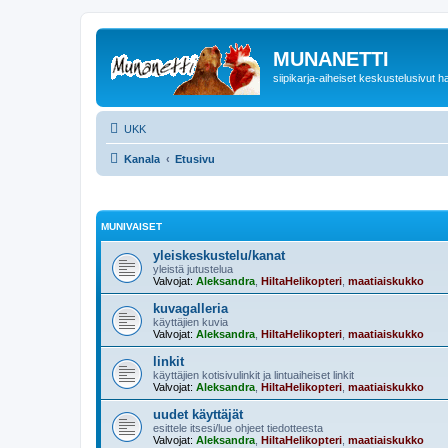
MUNANETTI
siipikarja-aiheiset keskustelusivut ha
UKK
Kanala
Etusivu
MUNIVAISET
yleiskeskustelu/kanat
yleistä jutustelua
Valvojat:
Aleksandra
,
HiltaHelikopteri
,
maatiaiskukko
kuvagalleria
käyttäjien kuvia
Valvojat:
Aleksandra
,
HiltaHelikopteri
,
maatiaiskukko
linkit
käyttäjien kotisivulinkit ja lintuaiheiset linkit
Valvojat:
Aleksandra
,
HiltaHelikopteri
,
maatiaiskukko
uudet käyttäjät
esittele itsesi/lue ohjeet tiedotteesta
Valvojat:
Aleksandra
,
HiltaHelikopteri
,
maatiaiskukko