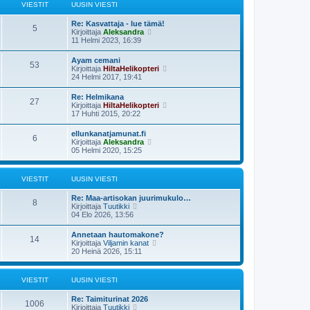
ä
s
VIESTIT
UUSIN VIESTI
n
u
t
v
u
i
i
Re: Kasvattaja - lue tämä!
s
5
e
N
Kirjoittaja
Aleksandra
i
s
ä
11 Helmi 2023, 16:39
n
t
y
v
i
t
i
Ayam cemani
53
ä
e
N
Kirjoittaja
HiltaHelikopteri
u
s
ä
24 Helmi 2017, 19:41
u
t
y
s
i
t
Re: Helmikana
i
27
ä
N
Kirjoittaja
HiltaHelikopteri
n
u
ä
17 Huhti 2015, 20:22
v
u
y
i
s
t
e
ellunkanatjamunat.fi
i
6
ä
s
N
Kirjoittaja
Aleksandra
n
u
t
ä
05 Helmi 2020, 15:25
v
u
i
y
i
s
t
e
i
ä
s
VIESTIT
UUSIN VIESTI
n
u
t
v
u
i
i
Re: Maa-artisokan juurimukulo…
s
8
e
N
Kirjoittaja
Tuutikki
i
s
ä
04 Elo 2026, 13:56
n
t
y
v
i
t
i
Annetaan hautomakone?
14
ä
e
N
Kirjoittaja
Viljamin kanat
u
s
ä
20 Heinä 2026, 15:11
u
t
y
s
i
t
i
ä
VIESTIT
UUSIN VIESTI
n
u
v
u
i
Re: Taimiturinat 2026
s
1006
e
N
Kirjoittaja
Tuutikki
i