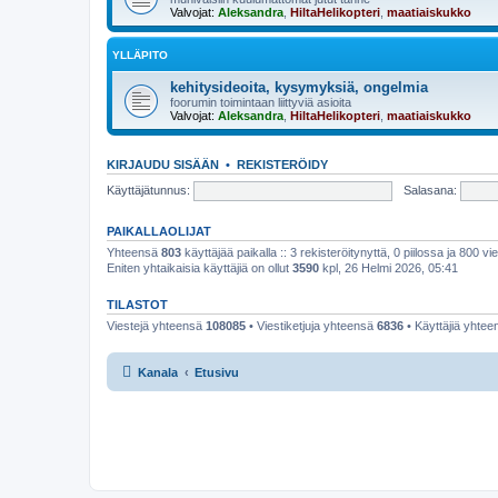
Valvojat:
Aleksandra
,
HiltaHelikopteri
,
maatiaiskukko
YLLÄPITO
kehitysideoita, kysymyksiä, ongelmia
foorumin toimintaan liittyviä asioita
Valvojat:
Aleksandra
,
HiltaHelikopteri
,
maatiaiskukko
KIRJAUDU SISÄÄN
•
REKISTERÖIDY
Käyttäjätunnus:
Salasana:
PAIKALLAOLIJAT
Yhteensä
803
käyttäjää paikalla :: 3 rekisteröitynyttä, 0 piilossa ja 800 vie
Eniten yhtaikaisia käyttäjiä on ollut
3590
kpl, 26 Helmi 2026, 05:41
TILASTOT
Viestejä yhteensä
108085
• Viestiketjuja yhteensä
6836
• Käyttäjiä yhte
Kanala
Etusivu