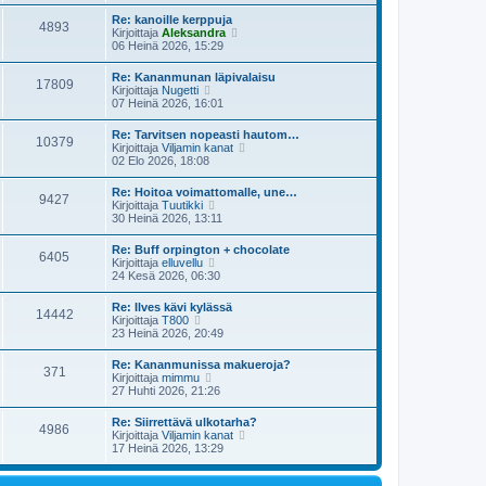
y
i
s
t
e
Re: kanoille kerppuja
i
4893
ä
s
N
Kirjoittaja
Aleksandra
n
u
t
ä
06 Heinä 2026, 15:29
v
u
i
y
i
s
t
e
Re: Kananmunan läpivalaisu
i
17809
ä
s
N
Kirjoittaja
Nugetti
n
u
t
ä
07 Heinä 2026, 16:01
v
u
i
y
i
s
t
e
Re: Tarvitsen nopeasti hautom…
i
10379
ä
s
N
Kirjoittaja
Viljamin kanat
n
u
t
ä
02 Elo 2026, 18:08
v
u
i
y
i
s
t
e
Re: Hoitoa voimattomalle, une…
i
9427
ä
s
N
Kirjoittaja
Tuutikki
n
u
t
ä
30 Heinä 2026, 13:11
v
u
i
y
i
s
t
e
Re: Buff orpington + chocolate
i
6405
ä
s
N
Kirjoittaja
elluvellu
n
u
t
ä
24 Kesä 2026, 06:30
v
u
i
y
i
s
t
e
Re: Ilves kävi kylässä
i
14442
ä
s
N
Kirjoittaja
T800
n
u
t
ä
23 Heinä 2026, 20:49
v
u
i
y
i
s
t
e
Re: Kananmunissa makueroja?
i
371
ä
s
N
Kirjoittaja
mimmu
n
u
t
ä
27 Huhti 2026, 21:26
v
u
i
y
i
s
t
e
Re: Siirrettävä ulkotarha?
i
4986
ä
s
N
Kirjoittaja
Viljamin kanat
n
u
t
ä
17 Heinä 2026, 13:29
v
u
i
y
i
s
t
e
i