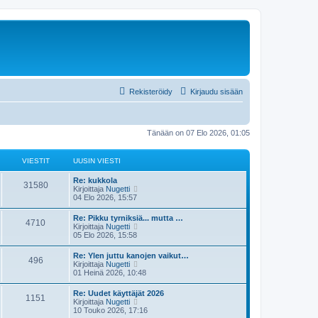
Rekisteröidy
Kirjaudu sisään
Tänään on 07 Elo 2026, 01:05
VIESTIT
UUSIN VIESTI
Re: kukkola
31580
N
Kirjoittaja
Nugetti
ä
04 Elo 2026, 15:57
y
t
Re: Pikku tyrniksiä... mutta …
4710
ä
N
Kirjoittaja
Nugetti
u
ä
05 Elo 2026, 15:58
u
y
s
t
Re: Ylen juttu kanojen vaikut…
i
496
ä
N
Kirjoittaja
Nugetti
n
u
ä
01 Heinä 2026, 10:48
v
u
y
i
s
t
e
Re: Uudet käyttäjät 2026
i
1151
ä
s
N
Kirjoittaja
Nugetti
n
u
t
ä
10 Touko 2026, 17:16
v
u
i