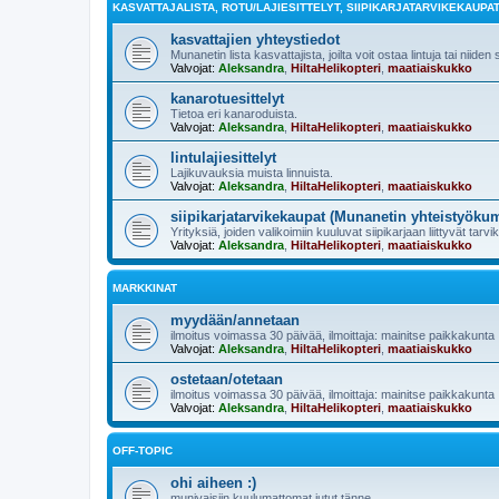
KASVATTAJALISTA, ROTU/LAJIESITTELYT, SIIPIKARJATARVIKEKAUPA
kasvattajien yhteystiedot
Munanetin lista kasvattajista, joilta voit ostaa lintuja tai niiden
Valvojat:
Aleksandra
,
HiltaHelikopteri
,
maatiaiskukko
kanarotuesittelyt
Tietoa eri kanaroduista.
Valvojat:
Aleksandra
,
HiltaHelikopteri
,
maatiaiskukko
lintulajiesittelyt
Lajikuvauksia muista linnuista.
Valvojat:
Aleksandra
,
HiltaHelikopteri
,
maatiaiskukko
siipikarjatarvikekaupat (Munanetin yhteistyöku
Yrityksiä, joiden valikoimiin kuuluvat siipikarjaan liittyvät tarvi
Valvojat:
Aleksandra
,
HiltaHelikopteri
,
maatiaiskukko
MARKKINAT
myydään/annetaan
ilmoitus voimassa 30 päivää, ilmoittaja: mainitse paikkakunta
Valvojat:
Aleksandra
,
HiltaHelikopteri
,
maatiaiskukko
ostetaan/otetaan
ilmoitus voimassa 30 päivää, ilmoittaja: mainitse paikkakunta
Valvojat:
Aleksandra
,
HiltaHelikopteri
,
maatiaiskukko
OFF-TOPIC
ohi aiheen :)
munivaisiin kuulumattomat jutut tänne