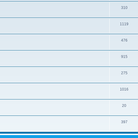
310
1119
476
915
275
1016
20
397