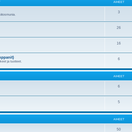
T
AIHEET
3
 siitosmunia.
26
16
mppanit)
6
kkeet ja tuotteet.
AIHEET
6
5
AIHEET
50