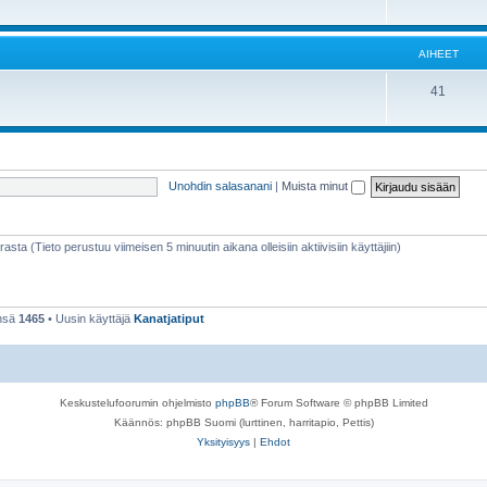
AIHEET
41
Unohdin salasanani
|
Muista minut
rasta (Tieto perustuu viimeisen 5 minuutin aikana olleisiin aktiivisiin käyttäjiin)
ensä
1465
• Uusin käyttäjä
Kanatjatiput
Keskustelufoorumin ohjelmisto
phpBB
® Forum Software © phpBB Limited
Käännös: phpBB Suomi (lurttinen, harritapio, Pettis)
Yksityisyys
|
Ehdot