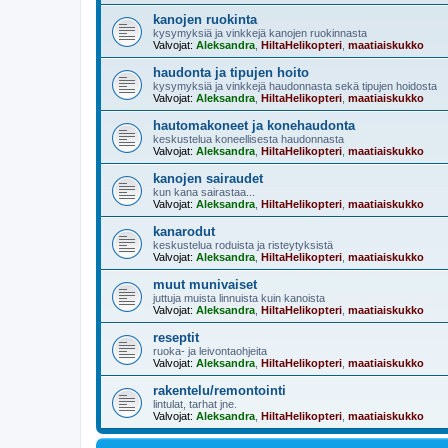
kanojen ruokinta
kysymyksiä ja vinkkejä kanojen ruokinnasta
Valvojat:
Aleksandra
,
HiltaHelikopteri
,
maatiaiskukko
haudonta ja tipujen hoito
kysymyksiä ja vinkkejä haudonnasta sekä tipujen hoidosta
Valvojat:
Aleksandra
,
HiltaHelikopteri
,
maatiaiskukko
hautomakoneet ja konehaudonta
keskustelua koneellisesta haudonnasta
Valvojat:
Aleksandra
,
HiltaHelikopteri
,
maatiaiskukko
kanojen sairaudet
kun kana sairastaa...
Valvojat:
Aleksandra
,
HiltaHelikopteri
,
maatiaiskukko
kanarodut
keskustelua roduista ja risteytyksistä
Valvojat:
Aleksandra
,
HiltaHelikopteri
,
maatiaiskukko
muut munivaiset
juttuja muista linnuista kuin kanoista
Valvojat:
Aleksandra
,
HiltaHelikopteri
,
maatiaiskukko
reseptit
ruoka- ja leivontaohjeita
Valvojat:
Aleksandra
,
HiltaHelikopteri
,
maatiaiskukko
rakentelu/remontointi
lintulat, tarhat jne.
Valvojat:
Aleksandra
,
HiltaHelikopteri
,
maatiaiskukko