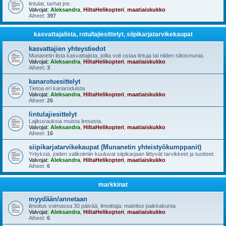
lintulat, tarhat jne.
Valvojat:
Aleksandra
,
HiltaHelikopteri
,
maatiaiskukko
Aiheet:
397
kasvattajalista, rotu/lajiesittelyt, siipikarjatarvikekaupat
kasvattajien yhteystiedot
Munanetin lista kasvattajista, joilta voit ostaa lintuja tai niiden siitosmunia.
Valvojat:
Aleksandra
,
HiltaHelikopteri
,
maatiaiskukko
Aiheet:
3
kanarotuesittelyt
Tietoa eri kanaroduista.
Valvojat:
Aleksandra
,
HiltaHelikopteri
,
maatiaiskukko
Aiheet:
26
lintulajiesittelyt
Lajikuvauksia muista linnuista.
Valvojat:
Aleksandra
,
HiltaHelikopteri
,
maatiaiskukko
Aiheet:
16
siipikarjatarvikekaupat (Munanetin yhteistyökumppanit)
Yrityksiä, joiden valikoimiin kuuluvat siipikarjaan liittyvät tarvikkeet ja tuotteet.
Valvojat:
Aleksandra
,
HiltaHelikopteri
,
maatiaiskukko
Aiheet:
6
markkinat
myydään/annetaan
ilmoitus voimassa 30 päivää, ilmoittaja: mainitse paikkakunta
Valvojat:
Aleksandra
,
HiltaHelikopteri
,
maatiaiskukko
Aiheet:
6