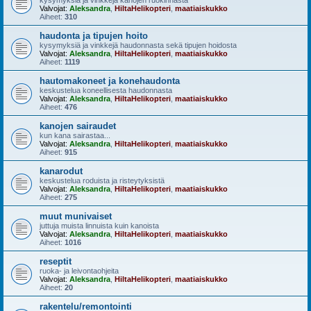
kysymyksiä ja vinkkejä kanojen ruokinnasta
Valvojat:
Aleksandra
,
HiltaHelikopteri
,
maatiaiskukko
Aiheet:
310
haudonta ja tipujen hoito
kysymyksiä ja vinkkejä haudonnasta sekä tipujen hoidosta
Valvojat:
Aleksandra
,
HiltaHelikopteri
,
maatiaiskukko
Aiheet:
1119
hautomakoneet ja konehaudonta
keskustelua koneellisesta haudonnasta
Valvojat:
Aleksandra
,
HiltaHelikopteri
,
maatiaiskukko
Aiheet:
476
kanojen sairaudet
kun kana sairastaa...
Valvojat:
Aleksandra
,
HiltaHelikopteri
,
maatiaiskukko
Aiheet:
915
kanarodut
keskustelua roduista ja risteytyksistä
Valvojat:
Aleksandra
,
HiltaHelikopteri
,
maatiaiskukko
Aiheet:
275
muut munivaiset
juttuja muista linnuista kuin kanoista
Valvojat:
Aleksandra
,
HiltaHelikopteri
,
maatiaiskukko
Aiheet:
1016
reseptit
ruoka- ja leivontaohjeita
Valvojat:
Aleksandra
,
HiltaHelikopteri
,
maatiaiskukko
Aiheet:
20
rakentelu/remontointi