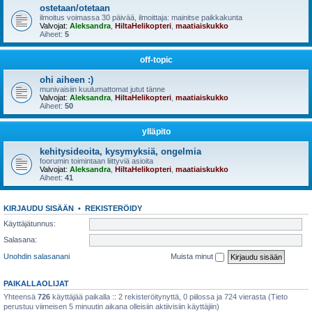
ostetaan/otetaan
ilmoitus voimassa 30 päivää, ilmoittaja: mainitse paikkakunta
Valvojat:
Aleksandra
,
HiltaHelikopteri
,
maatiaiskukko
Aiheet:
5
off-topic
ohi aiheen :)
munivaisiin kuulumattomat jutut tänne
Valvojat:
Aleksandra
,
HiltaHelikopteri
,
maatiaiskukko
Aiheet:
50
ylläpito
kehitysideoita, kysymyksiä, ongelmia
foorumin toimintaan liittyviä asioita
Valvojat:
Aleksandra
,
HiltaHelikopteri
,
maatiaiskukko
Aiheet:
41
KIRJAUDU SISÄÄN
•
REKISTERÖIDY
Käyttäjätunnus:
Salasana:
Unohdin salasanani
Muista minut
PAIKALLAOLIJAT
Yhteensä
726
käyttäjää paikalla :: 2 rekisteröitynyttä, 0 piilossa ja 724 vierasta (Tieto
perustuu viimeisen 5 minuutin aikana olleisiin aktiivisiin käyttäjiin)