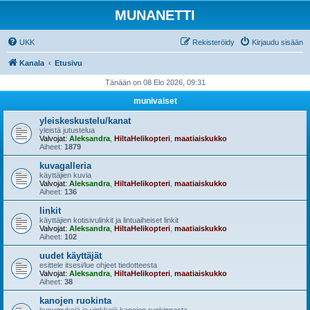
MUNANETTI
UKK
Rekisteröidy
Kirjaudu sisään
Kanala
Etusivu
Tänään on 08 Elo 2026, 09:31
munivaiset
yleiskeskustelu/kanat
yleistä jutustelua
Valvojat:
Aleksandra
,
HiltaHelikopteri
,
maatiaiskukko
Aiheet:
1879
kuvagalleria
käyttäjien kuvia
Valvojat:
Aleksandra
,
HiltaHelikopteri
,
maatiaiskukko
Aiheet:
136
linkit
käyttäjien kotisivulinkit ja lintuaiheiset linkit
Valvojat:
Aleksandra
,
HiltaHelikopteri
,
maatiaiskukko
Aiheet:
102
uudet käyttäjät
esittele itsesi/lue ohjeet tiedotteesta
Valvojat:
Aleksandra
,
HiltaHelikopteri
,
maatiaiskukko
Aiheet:
38
kanojen ruokinta