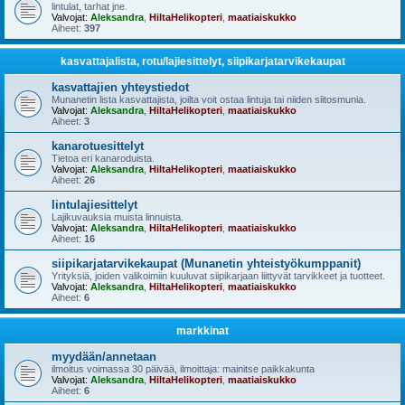
lintulat, tarhat jne.
Valvojat:
Aleksandra
,
HiltaHelikopteri
,
maatiaiskukko
Aiheet:
397
kasvattajalista, rotu/lajiesittelyt, siipikarjatarvikekaupat
kasvattajien yhteystiedot
Munanetin lista kasvattajista, joilta voit ostaa lintuja tai niiden siitosmunia.
Valvojat:
Aleksandra
,
HiltaHelikopteri
,
maatiaiskukko
Aiheet:
3
kanarotuesittelyt
Tietoa eri kanaroduista.
Valvojat:
Aleksandra
,
HiltaHelikopteri
,
maatiaiskukko
Aiheet:
26
lintulajiesittelyt
Lajikuvauksia muista linnuista.
Valvojat:
Aleksandra
,
HiltaHelikopteri
,
maatiaiskukko
Aiheet:
16
siipikarjatarvikekaupat (Munanetin yhteistyökumppanit)
Yrityksiä, joiden valikoimiin kuuluvat siipikarjaan liittyvät tarvikkeet ja tuotteet.
Valvojat:
Aleksandra
,
HiltaHelikopteri
,
maatiaiskukko
Aiheet:
6
markkinat
myydään/annetaan
ilmoitus voimassa 30 päivää, ilmoittaja: mainitse paikkakunta
Valvojat:
Aleksandra
,
HiltaHelikopteri
,
maatiaiskukko
Aiheet:
6