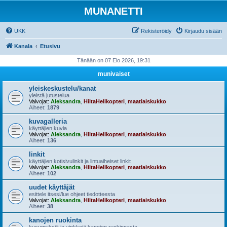
MUNANETTI
UKK
Rekisteröidy
Kirjaudu sisään
Kanala
Etusivu
Tänään on 07 Elo 2026, 19:31
munivaiset
yleiskeskustelu/kanat
yleistä jutustelua
Valvojat:
Aleksandra
,
HiltaHelikopteri
,
maatiaiskukko
Aiheet:
1879
kuvagalleria
käyttäjien kuvia
Valvojat:
Aleksandra
,
HiltaHelikopteri
,
maatiaiskukko
Aiheet:
136
linkit
käyttäjien kotisivulinkit ja lintuaiheiset linkit
Valvojat:
Aleksandra
,
HiltaHelikopteri
,
maatiaiskukko
Aiheet:
102
uudet käyttäjät
esittele itsesi/lue ohjeet tiedotteesta
Valvojat:
Aleksandra
,
HiltaHelikopteri
,
maatiaiskukko
Aiheet:
38
kanojen ruokinta