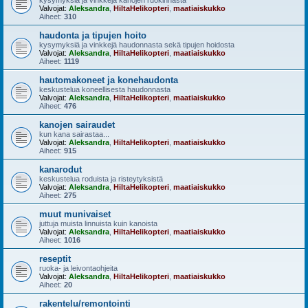
kysymyksiä ja vinkkejä kanojen ruokinnasta
Valvojat:
Aleksandra
,
HiltaHelikopteri
,
maatiaiskukko
Aiheet:
310
haudonta ja tipujen hoito
kysymyksiä ja vinkkejä haudonnasta sekä tipujen hoidosta
Valvojat:
Aleksandra
,
HiltaHelikopteri
,
maatiaiskukko
Aiheet:
1119
hautomakoneet ja konehaudonta
keskustelua koneellisesta haudonnasta
Valvojat:
Aleksandra
,
HiltaHelikopteri
,
maatiaiskukko
Aiheet:
476
kanojen sairaudet
kun kana sairastaa...
Valvojat:
Aleksandra
,
HiltaHelikopteri
,
maatiaiskukko
Aiheet:
915
kanarodut
keskustelua roduista ja risteytyksistä
Valvojat:
Aleksandra
,
HiltaHelikopteri
,
maatiaiskukko
Aiheet:
275
muut munivaiset
juttuja muista linnuista kuin kanoista
Valvojat:
Aleksandra
,
HiltaHelikopteri
,
maatiaiskukko
Aiheet:
1016
reseptit
ruoka- ja leivontaohjeita
Valvojat:
Aleksandra
,
HiltaHelikopteri
,
maatiaiskukko
Aiheet:
20
rakentelu/remontointi