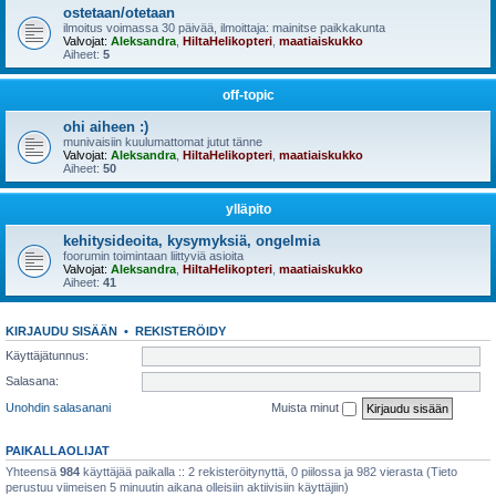
ostetaan/otetaan
ilmoitus voimassa 30 päivää, ilmoittaja: mainitse paikkakunta
Valvojat:
Aleksandra
,
HiltaHelikopteri
,
maatiaiskukko
Aiheet:
5
off-topic
ohi aiheen :)
munivaisiin kuulumattomat jutut tänne
Valvojat:
Aleksandra
,
HiltaHelikopteri
,
maatiaiskukko
Aiheet:
50
ylläpito
kehitysideoita, kysymyksiä, ongelmia
foorumin toimintaan liittyviä asioita
Valvojat:
Aleksandra
,
HiltaHelikopteri
,
maatiaiskukko
Aiheet:
41
KIRJAUDU SISÄÄN
•
REKISTERÖIDY
Käyttäjätunnus:
Salasana:
Unohdin salasanani
Muista minut
PAIKALLAOLIJAT
Yhteensä
984
käyttäjää paikalla :: 2 rekisteröitynyttä, 0 piilossa ja 982 vierasta (Tieto
perustuu viimeisen 5 minuutin aikana olleisiin aktiivisiin käyttäjiin)