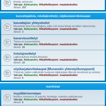
lintulat, tarhat jne.
Valvojat:
Aleksandra
,
HiltaHelikopteri
,
maatiaiskukko
Aiheet:
397
kasvattajalista, rotu/lajiesittelyt, siipikarjatarvikekaupat
kasvattajien yhteystiedot
Munanetin lista kasvattajista, joilta voit ostaa lintuja tai niiden siitosmunia.
Valvojat:
Aleksandra
,
HiltaHelikopteri
,
maatiaiskukko
Aiheet:
3
kanarotuesittelyt
Tietoa eri kanaroduista.
Valvojat:
Aleksandra
,
HiltaHelikopteri
,
maatiaiskukko
Aiheet:
26
lintulajiesittelyt
Lajikuvauksia muista linnuista.
Valvojat:
Aleksandra
,
HiltaHelikopteri
,
maatiaiskukko
Aiheet:
16
siipikarjatarvikekaupat (Munanetin yhteistyökumppanit)
Yrityksiä, joiden valikoimiin kuuluvat siipikarjaan liittyvät tarvikkeet ja tuotteet.
Valvojat:
Aleksandra
,
HiltaHelikopteri
,
maatiaiskukko
Aiheet:
6
markkinat
myydään/annetaan
ilmoitus voimassa 30 päivää, ilmoittaja: mainitse paikkakunta
Valvojat:
Aleksandra
,
HiltaHelikopteri
,
maatiaiskukko
Aiheet:
6