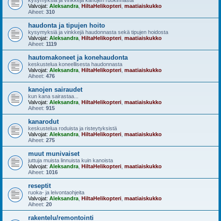
kysymyksiä ja vinkkejä kanojen ruokinnasta
Valvojat:
Aleksandra
,
HiltaHelikopteri
,
maatiaiskukko
Aiheet:
310
haudonta ja tipujen hoito
kysymyksiä ja vinkkejä haudonnasta sekä tipujen hoidosta
Valvojat:
Aleksandra
,
HiltaHelikopteri
,
maatiaiskukko
Aiheet:
1119
hautomakoneet ja konehaudonta
keskustelua koneellisesta haudonnasta
Valvojat:
Aleksandra
,
HiltaHelikopteri
,
maatiaiskukko
Aiheet:
476
kanojen sairaudet
kun kana sairastaa...
Valvojat:
Aleksandra
,
HiltaHelikopteri
,
maatiaiskukko
Aiheet:
915
kanarodut
keskustelua roduista ja risteytyksistä
Valvojat:
Aleksandra
,
HiltaHelikopteri
,
maatiaiskukko
Aiheet:
275
muut munivaiset
juttuja muista linnuista kuin kanoista
Valvojat:
Aleksandra
,
HiltaHelikopteri
,
maatiaiskukko
Aiheet:
1016
reseptit
ruoka- ja leivontaohjeita
Valvojat:
Aleksandra
,
HiltaHelikopteri
,
maatiaiskukko
Aiheet:
20
rakentelu/remontointi