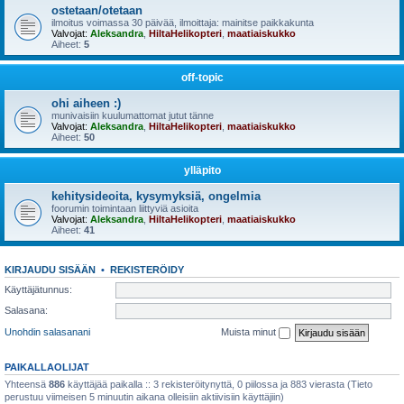
ostetaan/otetaan
ilmoitus voimassa 30 päivää, ilmoittaja: mainitse paikkakunta
Valvojat:
Aleksandra
,
HiltaHelikopteri
,
maatiaiskukko
Aiheet:
5
off-topic
ohi aiheen :)
munivaisiin kuulumattomat jutut tänne
Valvojat:
Aleksandra
,
HiltaHelikopteri
,
maatiaiskukko
Aiheet:
50
ylläpito
kehitysideoita, kysymyksiä, ongelmia
foorumin toimintaan liittyviä asioita
Valvojat:
Aleksandra
,
HiltaHelikopteri
,
maatiaiskukko
Aiheet:
41
KIRJAUDU SISÄÄN
•
REKISTERÖIDY
Käyttäjätunnus:
Salasana:
Unohdin salasanani
Muista minut
PAIKALLAOLIJAT
Yhteensä
886
käyttäjää paikalla :: 3 rekisteröitynyttä, 0 piilossa ja 883 vierasta (Tieto
perustuu viimeisen 5 minuutin aikana olleisiin aktiivisiin käyttäjiin)