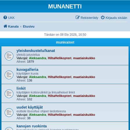
MUNANETTI
UKK
Rekisteröidy
Kirjaudu sisään
Kanala
Etusivu
Tänään on 08 Elo 2026, 16:50
munivaiset
yleiskeskustelu/kanat
yleistä jutustelua
Valvojat:
Aleksandra
,
HiltaHelikopteri
,
maatiaiskukko
Aiheet:
1879
kuvagalleria
käyttäjien kuvia
Valvojat:
Aleksandra
,
HiltaHelikopteri
,
maatiaiskukko
Aiheet:
136
linkit
käyttäjien kotisivulinkit ja lintuaiheiset linkit
Valvojat:
Aleksandra
,
HiltaHelikopteri
,
maatiaiskukko
Aiheet:
102
uudet käyttäjät
esittele itsesi/lue ohjeet tiedotteesta
Valvojat:
Aleksandra
,
HiltaHelikopteri
,
maatiaiskukko
Aiheet:
38
kanojen ruokinta