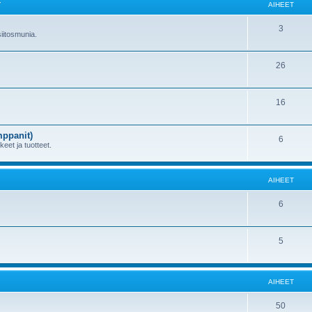
T
AIHEET
3
 siitosmunia.
26
16
mppanit)
6
kkeet ja tuotteet.
AIHEET
6
5
AIHEET
50