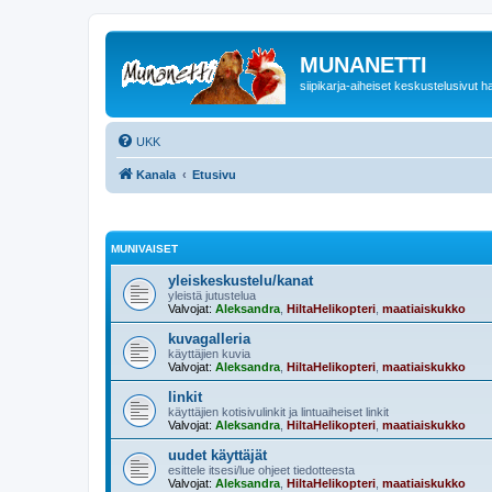
MUNANETTI
siipikarja-aiheiset keskustelusivut ha
UKK
Kanala
Etusivu
MUNIVAISET
yleiskeskustelu/kanat
yleistä jutustelua
Valvojat:
Aleksandra
,
HiltaHelikopteri
,
maatiaiskukko
kuvagalleria
käyttäjien kuvia
Valvojat:
Aleksandra
,
HiltaHelikopteri
,
maatiaiskukko
linkit
käyttäjien kotisivulinkit ja lintuaiheiset linkit
Valvojat:
Aleksandra
,
HiltaHelikopteri
,
maatiaiskukko
uudet käyttäjät
esittele itsesi/lue ohjeet tiedotteesta
Valvojat:
Aleksandra
,
HiltaHelikopteri
,
maatiaiskukko