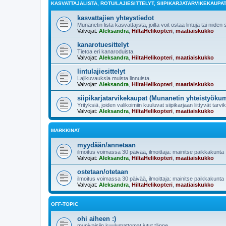
KASVATTAJALISTA, ROTU/LAJIESITTELYT, SIIPIKARJATARVIKEKAUPA
kasvattajien yhteystiedot
Munanetin lista kasvattajista, joilta voit ostaa lintuja tai niiden
Valvojat:
Aleksandra
,
HiltaHelikopteri
,
maatiaiskukko
kanarotuesittelyt
Tietoa eri kanaroduista.
Valvojat:
Aleksandra
,
HiltaHelikopteri
,
maatiaiskukko
lintulajiesittelyt
Lajikuvauksia muista linnuista.
Valvojat:
Aleksandra
,
HiltaHelikopteri
,
maatiaiskukko
siipikarjatarvikekaupat (Munanetin yhteistyöku
Yrityksiä, joiden valikoimiin kuuluvat siipikarjaan liittyvät tarvi
Valvojat:
Aleksandra
,
HiltaHelikopteri
,
maatiaiskukko
MARKKINAT
myydään/annetaan
ilmoitus voimassa 30 päivää, ilmoittaja: mainitse paikkakunta
Valvojat:
Aleksandra
,
HiltaHelikopteri
,
maatiaiskukko
ostetaan/otetaan
ilmoitus voimassa 30 päivää, ilmoittaja: mainitse paikkakunta
Valvojat:
Aleksandra
,
HiltaHelikopteri
,
maatiaiskukko
OFF-TOPIC
ohi aiheen :)
munivaisiin kuulumattomat jutut tänne