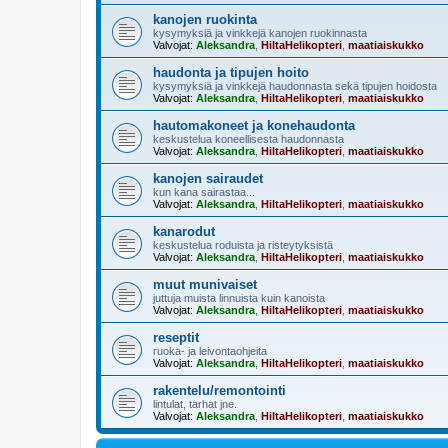
kanojen ruokinta
kysymyksiä ja vinkkejä kanojen ruokinnasta
Valvojat:
Aleksandra
,
HiltaHelikopteri
,
maatiaiskukko
haudonta ja tipujen hoito
kysymyksiä ja vinkkejä haudonnasta sekä tipujen hoidosta
Valvojat:
Aleksandra
,
HiltaHelikopteri
,
maatiaiskukko
hautomakoneet ja konehaudonta
keskustelua koneellisesta haudonnasta
Valvojat:
Aleksandra
,
HiltaHelikopteri
,
maatiaiskukko
kanojen sairaudet
kun kana sairastaa...
Valvojat:
Aleksandra
,
HiltaHelikopteri
,
maatiaiskukko
kanarodut
keskustelua roduista ja risteytyksistä
Valvojat:
Aleksandra
,
HiltaHelikopteri
,
maatiaiskukko
muut munivaiset
juttuja muista linnuista kuin kanoista
Valvojat:
Aleksandra
,
HiltaHelikopteri
,
maatiaiskukko
reseptit
ruoka- ja leivontaohjeita
Valvojat:
Aleksandra
,
HiltaHelikopteri
,
maatiaiskukko
rakentelu/remontointi
lintulat, tarhat jne.
Valvojat:
Aleksandra
,
HiltaHelikopteri
,
maatiaiskukko