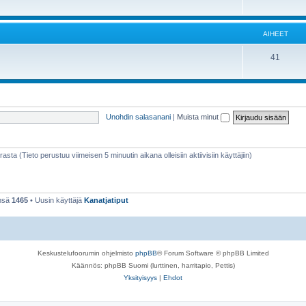
AIHEET
41
Unohdin salasanani
|
Muista minut
rasta (Tieto perustuu viimeisen 5 minuutin aikana olleisiin aktiivisiin käyttäjiin)
ensä
1465
• Uusin käyttäjä
Kanatjatiput
Keskustelufoorumin ohjelmisto
phpBB
® Forum Software © phpBB Limited
Käännös: phpBB Suomi (lurttinen, harritapio, Pettis)
Yksityisyys
|
Ehdot