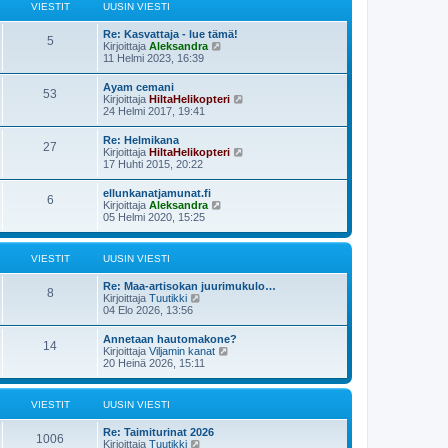
ä
s
VIESTIT
UUSIN VIESTI
n
u
t
v
u
i
i
Re: Kasvattaja - lue tämä!
s
5
e
N
Kirjoittaja
Aleksandra
i
s
ä
11 Helmi 2023, 16:39
n
t
y
v
i
t
i
Ayam cemani
53
ä
e
N
Kirjoittaja
HiltaHelikopteri
u
s
ä
24 Helmi 2017, 19:41
u
t
y
s
i
t
Re: Helmikana
i
27
ä
N
Kirjoittaja
HiltaHelikopteri
n
u
ä
17 Huhti 2015, 20:22
v
u
y
i
s
t
e
ellunkanatjamunat.fi
i
6
ä
s
N
Kirjoittaja
Aleksandra
n
u
t
ä
05 Helmi 2020, 15:25
v
u
i
y
i
s
t
e
i
ä
s
VIESTIT
UUSIN VIESTI
n
u
t
v
u
i
i
Re: Maa-artisokan juurimukulo…
s
8
e
N
Kirjoittaja
Tuutikki
i
s
ä
04 Elo 2026, 13:56
n
t
y
v
i
t
i
Annetaan hautomakone?
14
ä
e
N
Kirjoittaja
Viljamin kanat
u
s
ä
20 Heinä 2026, 15:11
u
t
y
s
i
t
i
ä
VIESTIT
UUSIN VIESTI
n
u
v
u
i
Re: Taimiturinat 2026
s
1006
e
N
Kirjoittaja
Tuutikki
i