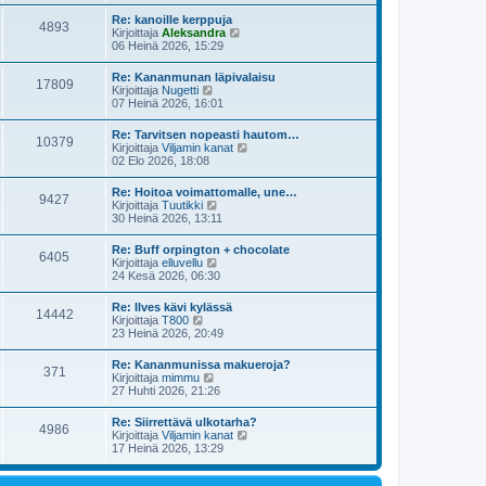
y
i
s
t
e
Re: kanoille kerppuja
i
4893
ä
s
N
Kirjoittaja
Aleksandra
n
u
t
ä
06 Heinä 2026, 15:29
v
u
i
y
i
s
t
e
Re: Kananmunan läpivalaisu
i
17809
ä
s
N
Kirjoittaja
Nugetti
n
u
t
ä
07 Heinä 2026, 16:01
v
u
i
y
i
s
t
e
Re: Tarvitsen nopeasti hautom…
i
10379
ä
s
N
Kirjoittaja
Viljamin kanat
n
u
t
ä
02 Elo 2026, 18:08
v
u
i
y
i
s
t
e
Re: Hoitoa voimattomalle, une…
i
9427
ä
s
N
Kirjoittaja
Tuutikki
n
u
t
ä
30 Heinä 2026, 13:11
v
u
i
y
i
s
t
e
Re: Buff orpington + chocolate
i
6405
ä
s
N
Kirjoittaja
elluvellu
n
u
t
ä
24 Kesä 2026, 06:30
v
u
i
y
i
s
t
e
Re: Ilves kävi kylässä
i
14442
ä
s
N
Kirjoittaja
T800
n
u
t
ä
23 Heinä 2026, 20:49
v
u
i
y
i
s
t
e
Re: Kananmunissa makueroja?
i
371
ä
s
N
Kirjoittaja
mimmu
n
u
t
ä
27 Huhti 2026, 21:26
v
u
i
y
i
s
t
e
Re: Siirrettävä ulkotarha?
i
4986
ä
s
N
Kirjoittaja
Viljamin kanat
n
u
t
ä
17 Heinä 2026, 13:29
v
u
i
y
i
s
t
e
i