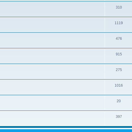
310
1119
476
915
275
1016
20
397