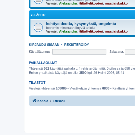
Valvojat:
Aleksandra
,
HiltaHelikopteri
,
maatiaiskukko
YLLÄPITO
kehitysideoita, kysymyksiä, ongelmia
foorumin toimintaan liittyviä asioita
Valvojat:
Aleksandra
,
HiltaHelikopteri
,
maatiaiskukko
KIRJAUDU SISÄÄN
•
REKISTERÖIDY
Käyttäjätunnus:
Salasana:
PAIKALLAOLIJAT
Yhteensä
662
käyttäjää paikalla :: 4 rekisteröitynyttä, 0 piilossa ja 658 vie
Eniten yhtaikaisia käyttäjiä on ollut
3590
kpl, 26 Helmi 2026, 05:41
TILASTOT
Viestejä yhteensä
108085
• Viestiketjuja yhteensä
6836
• Käyttäjiä yhte
Kanala
Etusivu