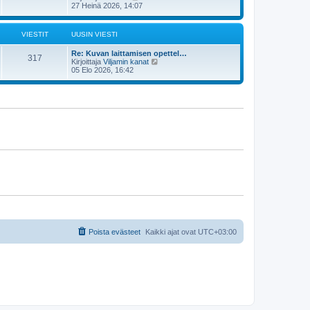
s
ä
27 Heinä 2026, 14:07
n
t
y
v
i
t
i
ä
e
VIESTIT
UUSIN VIESTI
u
s
u
t
Re: Kuvan laittamisen opettel…
s
i
317
N
Kirjoittaja
Viljamin kanat
i
ä
05 Elo 2026, 16:42
n
y
v
t
i
ä
e
u
s
u
t
s
i
i
n
v
i
e
s
t
i
Poista evästeet
Kaikki ajat ovat
UTC+03:00