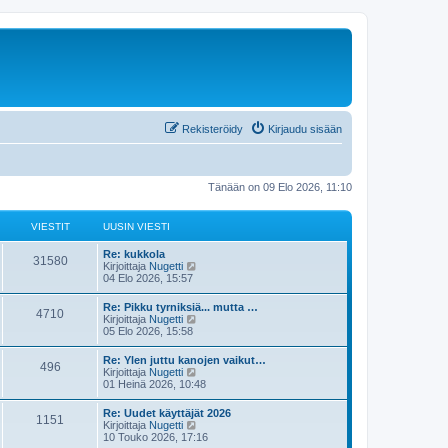
Rekisteröidy
Kirjaudu sisään
Tänään on 09 Elo 2026, 11:10
VIESTIT
UUSIN VIESTI
Re: kukkola
31580
N
Kirjoittaja
Nugetti
ä
04 Elo 2026, 15:57
y
t
Re: Pikku tyrniksiä... mutta …
4710
ä
N
Kirjoittaja
Nugetti
u
ä
05 Elo 2026, 15:58
u
y
s
t
Re: Ylen juttu kanojen vaikut…
i
496
ä
N
Kirjoittaja
Nugetti
n
u
ä
01 Heinä 2026, 10:48
v
u
y
i
s
t
e
Re: Uudet käyttäjät 2026
i
1151
ä
s
N
Kirjoittaja
Nugetti
n
u
t
ä
10 Touko 2026, 17:16
v
u
i