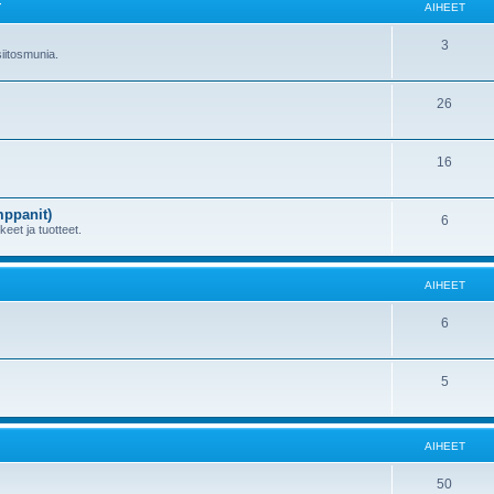
T
AIHEET
3
 siitosmunia.
26
16
mppanit)
6
kkeet ja tuotteet.
AIHEET
6
5
AIHEET
50