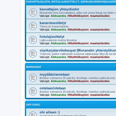
KASVATTAJALISTA, ROTU/LAJIESITTELYT, SIIPIKARJATARVIKEKAUPA
kasvattajien yhteystiedot
Munanetin lista kasvattajista, joilta voit ostaa lintuja tai niiden
Valvojat:
Aleksandra
,
HiltaHelikopteri
,
maatiaiskukko
kanarotuesittelyt
Tietoa eri kanaroduista.
Valvojat:
Aleksandra
,
HiltaHelikopteri
,
maatiaiskukko
lintulajiesittelyt
Lajikuvauksia muista linnuista.
Valvojat:
Aleksandra
,
HiltaHelikopteri
,
maatiaiskukko
siipikarjatarvikekaupat (Munanetin yhteistyöku
Yrityksiä, joiden valikoimiin kuuluvat siipikarjaan liittyvät tarvi
Valvojat:
Aleksandra
,
HiltaHelikopteri
,
maatiaiskukko
MARKKINAT
myydään/annetaan
ilmoitus voimassa 30 päivää, ilmoittaja: mainitse paikkakunta
Valvojat:
Aleksandra
,
HiltaHelikopteri
,
maatiaiskukko
ostetaan/otetaan
ilmoitus voimassa 30 päivää, ilmoittaja: mainitse paikkakunta
Valvojat:
Aleksandra
,
HiltaHelikopteri
,
maatiaiskukko
OFF-TOPIC
ohi aiheen :)
munivaisiin kuulumattomat jutut tänne