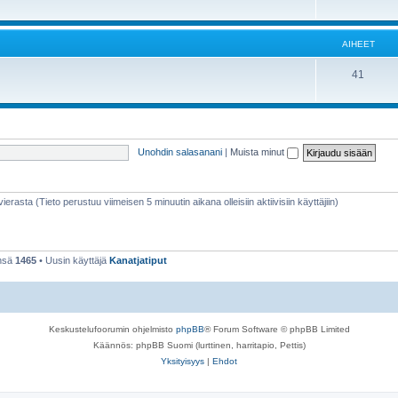
AIHEET
41
Unohdin salasanani
|
Muista minut
vierasta (Tieto perustuu viimeisen 5 minuutin aikana olleisiin aktiivisiin käyttäjiin)
ensä
1465
• Uusin käyttäjä
Kanatjatiput
Keskustelufoorumin ohjelmisto
phpBB
® Forum Software © phpBB Limited
Käännös: phpBB Suomi (lurttinen, harritapio, Pettis)
Yksityisyys
|
Ehdot