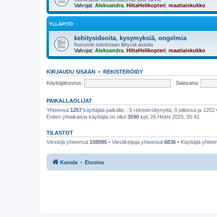
Valvojat:
Aleksandra
,
HiltaHelikopteri
,
maatiaiskukko
YLLÄPITO
kehitysideoita, kysymyksiä, ongelmia
foorumin toimintaan liittyviä asioita
Valvojat:
Aleksandra
,
HiltaHelikopteri
,
maatiaiskukko
KIRJAUDU SISÄÄN
•
REKISTERÖIDY
Käyttäjätunnus:
Salasana:
PAIKALLAOLIJAT
Yhteensä
1257
käyttäjää paikalla :: 5 rekisteröitynyttä, 0 piilossa ja 1252 
Eniten yhtaikaisia käyttäjiä on ollut
3590
kpl, 26 Helmi 2026, 05:41
TILASTOT
Viestejä yhteensä
108085
• Viestiketjuja yhteensä
6836
• Käyttäjiä yhte
Kanala
Etusivu