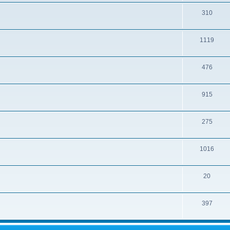
310
1119
476
915
275
1016
20
397