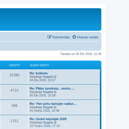
Rekisteröidy
Kirjaudu sisään
Tänään on 06 Elo 2026, 11:06
VIESTIT
UUSIN VIESTI
Re: kukkola
31580
N
Kirjoittaja
Nugetti
ä
04 Elo 2026, 15:57
y
t
Re: Pikku tyrniksiä... mutta …
4710
ä
N
Kirjoittaja
Nugetti
u
ä
05 Elo 2026, 15:58
u
y
s
t
Re: Ylen juttu kanojen vaikut…
i
496
ä
N
Kirjoittaja
Nugetti
n
u
ä
01 Heinä 2026, 10:48
v
u
y
i
s
t
e
Re: Uudet käyttäjät 2026
i
1151
ä
s
N
Kirjoittaja
Nugetti
n
u
t
ä
10 Touko 2026, 17:16
v
u
i