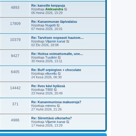
y
i
s
t
e
Re: kanoille kerppuja
i
4893
ä
s
N
Kirjoittaja
Aleksandra
n
u
t
ä
06 Heinä 2026, 15:29
v
u
i
y
i
s
t
e
Re: Kananmunan läpivalaisu
i
17809
ä
s
N
Kirjoittaja
Nugetti
n
u
t
ä
07 Heinä 2026, 16:01
v
u
i
y
i
s
t
e
Re: Tarvitsen nopeasti hautom…
i
10379
ä
s
N
Kirjoittaja
Viljamin kanat
n
u
t
ä
02 Elo 2026, 18:08
v
u
i
y
i
s
t
e
Re: Hoitoa voimattomalle, une…
i
9427
ä
s
N
Kirjoittaja
Tuutikki
n
u
t
ä
30 Heinä 2026, 13:11
v
u
i
y
i
s
t
e
Re: Buff orpington + chocolate
i
6405
ä
s
N
Kirjoittaja
elluvellu
n
u
t
ä
24 Kesä 2026, 06:30
v
u
i
y
i
s
t
e
Re: Ilves kävi kylässä
i
14442
ä
s
N
Kirjoittaja
T800
n
u
t
ä
23 Heinä 2026, 20:49
v
u
i
y
i
s
t
e
Re: Kananmunissa makueroja?
i
371
ä
s
N
Kirjoittaja
mimmu
n
u
t
ä
27 Huhti 2026, 21:26
v
u
i
y
i
s
t
e
Re: Siirrettävä ulkotarha?
i
4986
ä
s
N
Kirjoittaja
Viljamin kanat
n
u
t
ä
17 Heinä 2026, 13:29
v
u
i
y
i
s
t
e
i