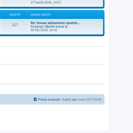
s
ä
27 Heinä 2026, 14:07
n
t
y
v
i
t
i
ä
e
VIESTIT
UUSIN VIESTI
u
s
u
t
Re: Kuvan laittamisen opettel…
s
i
317
N
Kirjoittaja
Viljamin kanat
i
ä
05 Elo 2026, 16:42
n
y
v
t
i
ä
e
u
s
u
t
s
i
i
n
v
i
e
s
t
i
Poista evästeet
Kaikki ajat ovat
UTC+03:00