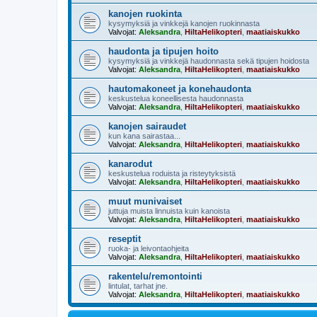
kanojen ruokinta
kysymyksiä ja vinkkejä kanojen ruokinnasta
Valvojat:
Aleksandra
,
HiltaHelikopteri
,
maatiaiskukko
haudonta ja tipujen hoito
kysymyksiä ja vinkkejä haudonnasta sekä tipujen hoidosta
Valvojat:
Aleksandra
,
HiltaHelikopteri
,
maatiaiskukko
hautomakoneet ja konehaudonta
keskustelua koneellisesta haudonnasta
Valvojat:
Aleksandra
,
HiltaHelikopteri
,
maatiaiskukko
kanojen sairaudet
kun kana sairastaa...
Valvojat:
Aleksandra
,
HiltaHelikopteri
,
maatiaiskukko
kanarodut
keskustelua roduista ja risteytyksistä
Valvojat:
Aleksandra
,
HiltaHelikopteri
,
maatiaiskukko
muut munivaiset
juttuja muista linnuista kuin kanoista
Valvojat:
Aleksandra
,
HiltaHelikopteri
,
maatiaiskukko
reseptit
ruoka- ja leivontaohjeita
Valvojat:
Aleksandra
,
HiltaHelikopteri
,
maatiaiskukko
rakentelu/remontointi
lintulat, tarhat jne.
Valvojat:
Aleksandra
,
HiltaHelikopteri
,
maatiaiskukko