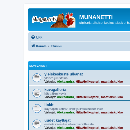
MUNANETTI
siipikarja-aiheiset keskustelusivut ha
UKK
Kanala
Etusivu
MUNIVAISET
yleiskeskustelu/kanat
yleistä jutustelua
Valvojat:
Aleksandra
,
HiltaHelikopteri
,
maatiaiskukko
kuvagalleria
käyttäjien kuvia
Valvojat:
Aleksandra
,
HiltaHelikopteri
,
maatiaiskukko
linkit
käyttäjien kotisivulinkit ja lintuaiheiset linkit
Valvojat:
Aleksandra
,
HiltaHelikopteri
,
maatiaiskukko
uudet käyttäjät
esittele itsesi/lue ohjeet tiedotteesta
Valvojat:
Aleksandra
,
HiltaHelikopteri
,
maatiaiskukko