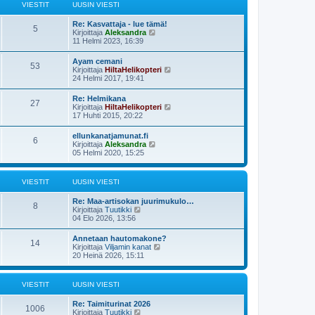
ä
s
VIESTIT
UUSIN VIESTI
n
u
t
v
u
i
i
Re: Kasvattaja - lue tämä!
s
5
e
N
Kirjoittaja
Aleksandra
i
s
ä
11 Helmi 2023, 16:39
n
t
y
v
i
t
i
Ayam cemani
53
ä
e
N
Kirjoittaja
HiltaHelikopteri
u
s
ä
24 Helmi 2017, 19:41
u
t
y
s
i
t
Re: Helmikana
i
27
ä
N
Kirjoittaja
HiltaHelikopteri
n
u
ä
17 Huhti 2015, 20:22
v
u
y
i
s
t
e
ellunkanatjamunat.fi
i
6
ä
s
N
Kirjoittaja
Aleksandra
n
u
t
ä
05 Helmi 2020, 15:25
v
u
i
y
i
s
t
e
i
ä
s
VIESTIT
UUSIN VIESTI
n
u
t
v
u
i
i
Re: Maa-artisokan juurimukulo…
s
8
e
N
Kirjoittaja
Tuutikki
i
s
ä
04 Elo 2026, 13:56
n
t
y
v
i
t
i
Annetaan hautomakone?
14
ä
e
N
Kirjoittaja
Viljamin kanat
u
s
ä
20 Heinä 2026, 15:11
u
t
y
s
i
t
i
ä
VIESTIT
UUSIN VIESTI
n
u
v
u
i
Re: Taimiturinat 2026
s
1006
e
N
Kirjoittaja
Tuutikki
i