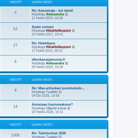
ä
s
VIESTIT
UUSIN VIESTI
n
u
t
v
u
i
i
Re: Kasvattaja - lue tämä!
s
5
e
N
Kirjoittaja
Aleksandra
i
s
ä
11 Helmi 2023, 16:39
n
t
y
v
i
t
i
Ayam cemani
53
ä
e
N
Kirjoittaja
HiltaHelikopteri
u
s
ä
24 Helmi 2017, 19:41
u
t
y
s
i
t
Re: Helmikana
i
27
ä
N
Kirjoittaja
HiltaHelikopteri
n
u
ä
17 Huhti 2015, 20:22
v
u
y
i
s
t
e
ellunkanatjamunat.fi
i
6
ä
s
N
Kirjoittaja
Aleksandra
n
u
t
ä
05 Helmi 2020, 15:25
v
u
i
y
i
s
t
e
i
ä
s
VIESTIT
UUSIN VIESTI
n
u
t
v
u
i
i
Re: Maa-artisokan juurimukulo…
s
8
e
N
Kirjoittaja
Tuutikki
i
s
ä
04 Elo 2026, 13:56
n
t
y
v
i
t
i
Annetaan hautomakone?
14
ä
e
N
Kirjoittaja
Viljamin kanat
u
s
ä
20 Heinä 2026, 15:11
u
t
y
s
i
t
i
ä
VIESTIT
UUSIN VIESTI
n
u
v
u
i
Re: Taimiturinat 2026
s
1006
e
N
Kirjoittaja
Tuutikki
i