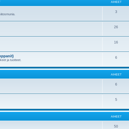
T
AIHEET
3
 siitosmunia.
26
16
mppanit)
6
kkeet ja tuotteet.
AIHEET
6
5
AIHEET
50