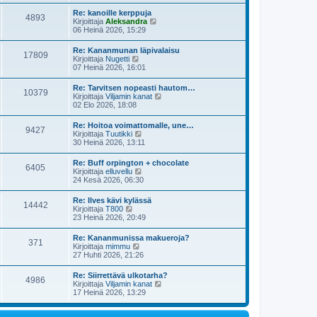
y
i
s
t
e
Re: kanoille kerppuja
i
4893
ä
s
N
Kirjoittaja
Aleksandra
n
u
t
ä
06 Heinä 2026, 15:29
v
u
i
y
i
s
t
e
Re: Kananmunan läpivalaisu
i
17809
ä
s
N
Kirjoittaja
Nugetti
n
u
t
ä
07 Heinä 2026, 16:01
v
u
i
y
i
s
t
e
Re: Tarvitsen nopeasti hautom…
i
10379
ä
s
N
Kirjoittaja
Viljamin kanat
n
u
t
ä
02 Elo 2026, 18:08
v
u
i
y
i
s
t
e
Re: Hoitoa voimattomalle, une…
i
9427
ä
s
N
Kirjoittaja
Tuutikki
n
u
t
ä
30 Heinä 2026, 13:11
v
u
i
y
i
s
t
e
Re: Buff orpington + chocolate
i
6405
ä
s
N
Kirjoittaja
elluvellu
n
u
t
ä
24 Kesä 2026, 06:30
v
u
i
y
i
s
t
e
Re: Ilves kävi kylässä
i
14442
ä
s
N
Kirjoittaja
T800
n
u
t
ä
23 Heinä 2026, 20:49
v
u
i
y
i
s
t
e
Re: Kananmunissa makueroja?
i
371
ä
s
N
Kirjoittaja
mimmu
n
u
t
ä
27 Huhti 2026, 21:26
v
u
i
y
i
s
t
e
Re: Siirrettävä ulkotarha?
i
4986
ä
s
N
Kirjoittaja
Viljamin kanat
n
u
t
ä
17 Heinä 2026, 13:29
v
u
i
y
i
s
t
e
i