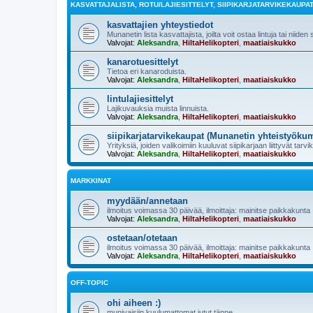
KASVATTAJALISTA, ROTU/LAJIESITTELYT, SIIPIKARJATARVIKEKAUPA
kasvattajien yhteystiedot
Munanetin lista kasvattajista, joilta voit ostaa lintuja tai niiden
Valvojat:
Aleksandra
,
HiltaHelikopteri
,
maatiaiskukko
kanarotuesittelyt
Tietoa eri kanaroduista.
Valvojat:
Aleksandra
,
HiltaHelikopteri
,
maatiaiskukko
lintulajiesittelyt
Lajikuvauksia muista linnuista.
Valvojat:
Aleksandra
,
HiltaHelikopteri
,
maatiaiskukko
siipikarjatarvikekaupat (Munanetin yhteistyöku
Yrityksiä, joiden valikoimiin kuuluvat siipikarjaan liittyvät tarvi
Valvojat:
Aleksandra
,
HiltaHelikopteri
,
maatiaiskukko
MARKKINAT
myydään/annetaan
ilmoitus voimassa 30 päivää, ilmoittaja: mainitse paikkakunta
Valvojat:
Aleksandra
,
HiltaHelikopteri
,
maatiaiskukko
ostetaan/otetaan
ilmoitus voimassa 30 päivää, ilmoittaja: mainitse paikkakunta
Valvojat:
Aleksandra
,
HiltaHelikopteri
,
maatiaiskukko
OFF-TOPIC
ohi aiheen :)
munivaisiin kuulumattomat jutut tänne