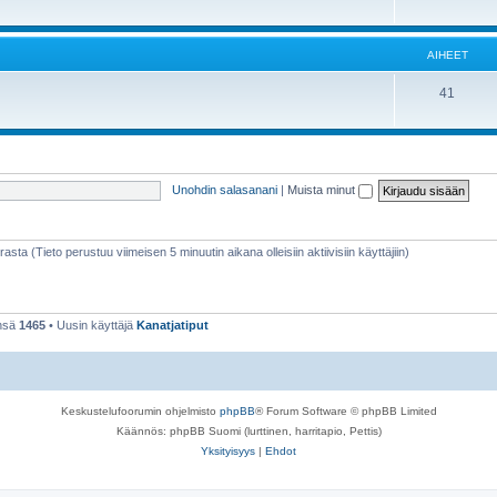
AIHEET
41
Unohdin salasanani
|
Muista minut
rasta (Tieto perustuu viimeisen 5 minuutin aikana olleisiin aktiivisiin käyttäjiin)
ensä
1465
• Uusin käyttäjä
Kanatjatiput
Keskustelufoorumin ohjelmisto
phpBB
® Forum Software © phpBB Limited
Käännös: phpBB Suomi (lurttinen, harritapio, Pettis)
Yksityisyys
|
Ehdot