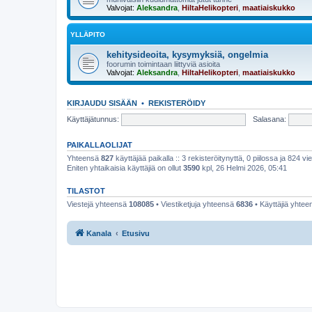
Valvojat:
Aleksandra
,
HiltaHelikopteri
,
maatiaiskukko
YLLÄPITO
kehitysideoita, kysymyksiä, ongelmia
foorumin toimintaan liittyviä asioita
Valvojat:
Aleksandra
,
HiltaHelikopteri
,
maatiaiskukko
KIRJAUDU SISÄÄN
•
REKISTERÖIDY
Käyttäjätunnus:
Salasana:
PAIKALLAOLIJAT
Yhteensä
827
käyttäjää paikalla :: 3 rekisteröitynyttä, 0 piilossa ja 824 vie
Eniten yhtaikaisia käyttäjiä on ollut
3590
kpl, 26 Helmi 2026, 05:41
TILASTOT
Viestejä yhteensä
108085
• Viestiketjuja yhteensä
6836
• Käyttäjiä yhte
Kanala
Etusivu