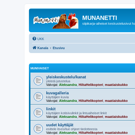
MUNANETTI
siipikarja-aiheiset keskustelusivut ha
UKK
Kanala
Etusivu
MUNIVAISET
yleiskeskustelu/kanat
yleistä jutustelua
Valvojat:
Aleksandra
,
HiltaHelikopteri
,
maatiaiskukko
kuvagalleria
käyttäjien kuvia
Valvojat:
Aleksandra
,
HiltaHelikopteri
,
maatiaiskukko
linkit
käyttäjien kotisivulinkit ja lintuaiheiset linkit
Valvojat:
Aleksandra
,
HiltaHelikopteri
,
maatiaiskukko
uudet käyttäjät
esittele itsesi/lue ohjeet tiedotteesta
Valvojat:
Aleksandra
,
HiltaHelikopteri
,
maatiaiskukko