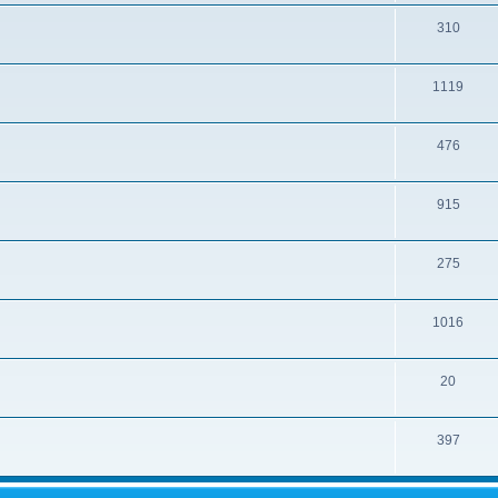
310
1119
476
915
275
1016
20
397