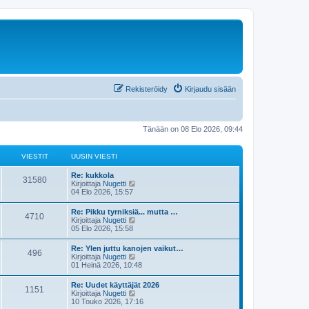
Rekisteröidy
Kirjaudu sisään
Tänään on 08 Elo 2026, 09:44
VIESTIT
UUSIN VIESTI
Re: kukkola
31580
N
Kirjoittaja
Nugetti
ä
04 Elo 2026, 15:57
y
t
Re: Pikku tyrniksiä... mutta …
4710
ä
N
Kirjoittaja
Nugetti
u
ä
05 Elo 2026, 15:58
u
y
s
t
Re: Ylen juttu kanojen vaikut…
i
496
ä
N
Kirjoittaja
Nugetti
n
u
ä
01 Heinä 2026, 10:48
v
u
y
i
s
t
e
Re: Uudet käyttäjät 2026
i
1151
ä
s
N
Kirjoittaja
Nugetti
n
u
t
ä
10 Touko 2026, 17:16
v
u
i