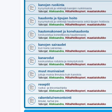
kanojen ruokinta
kysymyksiä ja vinkkejä kanojen ruokinnasta
Valvojat:
Aleksandra
,
HiltaHelikopteri
,
maatiaiskukko
haudonta ja tipujen hoito
kysymyksiä ja vinkkejä haudonnasta sekä tipujen hoidosta
Valvojat:
Aleksandra
,
HiltaHelikopteri
,
maatiaiskukko
hautomakoneet ja konehaudonta
keskustelua koneellisesta haudonnasta
Valvojat:
Aleksandra
,
HiltaHelikopteri
,
maatiaiskukko
kanojen sairaudet
kun kana sairastaa...
Valvojat:
Aleksandra
,
HiltaHelikopteri
,
maatiaiskukko
kanarodut
keskustelua roduista ja risteytyksistä
Valvojat:
Aleksandra
,
HiltaHelikopteri
,
maatiaiskukko
muut munivaiset
juttuja muista linnuista kuin kanoista
Valvojat:
Aleksandra
,
HiltaHelikopteri
,
maatiaiskukko
reseptit
ruoka- ja leivontaohjeita
Valvojat:
Aleksandra
,
HiltaHelikopteri
,
maatiaiskukko
rakentelu/remontointi
lintulat, tarhat jne.
Valvojat:
Aleksandra
,
HiltaHelikopteri
,
maatiaiskukko