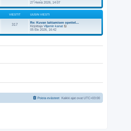
s
ä
27 Heinä 2026, 14:07
n
t
y
v
i
t
i
ä
e
VIESTIT
UUSIN VIESTI
u
s
u
t
Re: Kuvan laittamisen opettel…
s
i
317
N
Kirjoittaja
Viljamin kanat
i
ä
05 Elo 2026, 16:42
n
y
v
t
i
ä
e
u
s
u
t
s
i
i
n
v
i
e
s
t
i
Poista evästeet
Kaikki ajat ovat
UTC+03:00