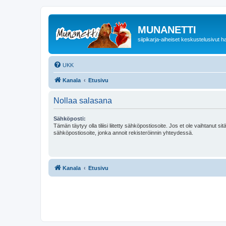
MUNANETTI
siipikarja-aiheiset keskustelusivut ha
UKK
Kanala
Etusivu
Nollaa salasana
Sähköposti:
Tämän täytyy olla tiliisi liitetty sähköpostiosoite. Jos et ole vaihtanut sitä
sähköpostiosoite, jonka annoit rekisteröinnin yhteydessä.
Kanala
Etusivu