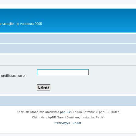
rrastajille - jo vuodesta 2005
 profiilistasi, se on
Keskustelufoorumin ohjelmisto
phpBB
® Forum Software © phpBB Limited
Käännös: phpBB Suomi (lurttinen, harritapio, Pettis)
Yksityisyys
|
Ehdot