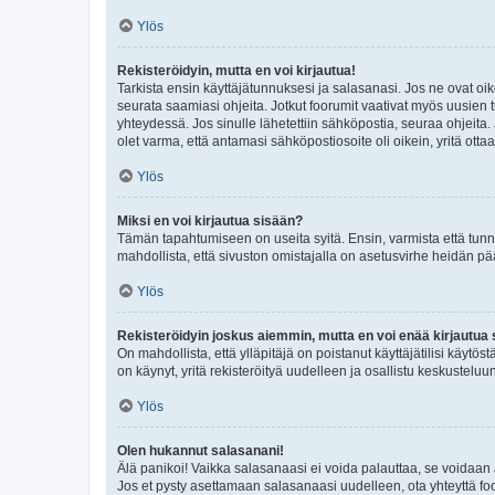
Ylös
Rekisteröidyin, mutta en voi kirjautua!
Tarkista ensin käyttäjätunnuksesi ja salasanasi. Jos ne ovat oik
seurata saamiasi ohjeita. Jotkut foorumit vaativat myös uusien tu
yhteydessä. Jos sinulle lähetettiin sähköpostia, seuraa ohjeita
olet varma, että antamasi sähköpostiosoite oli oikein, yritä ottaa
Ylös
Miksi en voi kirjautua sisään?
Tämän tapahtumiseen on useita syitä. Ensin, varmista että tunnuk
mahdollista, että sivuston omistajalla on asetusvirhe heidän pää
Ylös
Rekisteröidyin joskus aiemmin, mutta en voi enää kirjautua 
On mahdollista, että ylläpitäjä on poistanut käyttäjätilisi käytö
on käynyt, yritä rekisteröityä uudelleen ja osallistu keskusteluu
Ylös
Olen hukannut salasanani!
Älä panikoi! Vaikka salasanaasi ei voida palauttaa, se voidaan 
Jos et pysty asettamaan salasanaasi uudelleen, ota yhteyttä foo