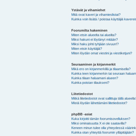
Ystävät ja vihamiehet
Mitä ovat kaveri ja vihamieslistat?
Kuinka voin lisätä / poistaa käyttäjiä kaverei
Foorumilta hakeminen
Miten etsin alueelta tai alueilta?
Miksi hakuni ei löytänyt mitään?
Miksi haku johti tyhjään sivuun!?
Miten etsin käyttäjiä?
Miten löydän omat viestini ja viestiketjuni?
Seuraaminen ja kirjanmerkit
Mikä ero on kirjanmerkillä ja tilaamisella?
Kuinka teen kirjanmerkin tai seuraan haluam
Kuinka tilaan haluamani alueen?
Kuinka poistan tilaukseni?
Liitetiedostot
Mitkä liitetiedostot ovat sallittuja tällä alueell
Mistä löydän lähettämäni liitetiedostot?
phpBB -asiat
Kuka kirjoitti tämän foorumisovelluksen?
Miksi ominaisuutta X ei ole saatavilla?
Keneen minun tulee olla yhteydessä väärinkäy
Kuinka otan yhteyttä foorumin ylläpitäjään?