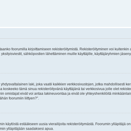
vitaanko foorumilla kirjoittamiseen rekisteröitymistä. Rekisteröityminen voi kuitenkin
 yksityisviestit, sähköpostien lähettäminen muille käyttäjille, käyttäjäryhmien jäs
hdysvaltalainen laki, joka vaatii kaikkien verkkosivustojen, jotka mahdollisesti kerää
a koskeeko tämä sinua rekisteröityvänä käyttäjänä tai verkkosivua jolle olet rekis
 omistajat eivät voi antaa lakineuvontaa ja eivät ole yhteyshenkilöitä minkäänla
ähän foorumiin liittyen?”.
nin käytöstä estääkseen uusia vierailijoita rekisteröitymästä. Foorumin ylläpitäjä on v
umin ylläpitäjään saadaksesi apua.