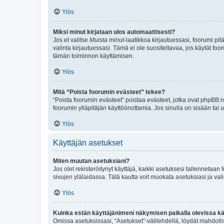
Ylös
Miksi minut kirjataan ulos automaattisesti?
Jos et valitse
Muista minut
-laatikkoa kirjautuessasi, foorumi pi
valinta kirjautuessasi. Tämä ei ole suositeltavaa, jos käytät foo
tämän toiminnon käyttämisen.
Ylös
Mitä “Poista foorumin evästeet” tekee?
“Poista foorumin evästeet” poistaa evästeet, jotka ovat phpBB:n 
foorumin ylläpitäjän käyttöönottamia. Jos sinulla on sisään ta
Ylös
Käyttäjän asetukset
Miten muutan asetuksiani?
Jos olet rekisteröitynyt käyttäjä, kaikki asetuksesi tallennetaa
sivujen ylälaidassa. Tätä kautta voit muokata asetuksiasi ja vali
Ylös
Kuinka estän käyttäjänimeni näkymisen paikalla olevissa kä
Omissa asetuksissasi, “Asetukset”-välilehdellä, löydät mahdoll