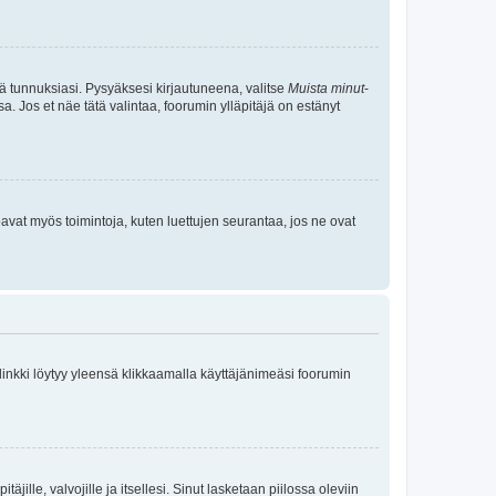
tä tunnuksiasi. Pysyäksesi kirjautuneena, valitse
Muista minut
-
sa. Jos et näe tätä valintaa, foorumin ylläpitäjä on estänyt
oavat myös toimintoja, kuten luettujen seurantaa, jos ne ovat
 linkki löytyy yleensä klikkaamalla käyttäjänimeäsi foorumin
äjille, valvojille ja itsellesi. Sinut lasketaan piilossa oleviin