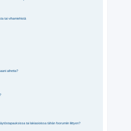
sta tai vihamiehistä
aani aihetta?
a?
töstapauksissa tai lakiasioissa tähän foorumiin liittyen?