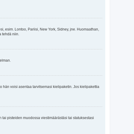
esi, esim. Lontoo, Pariisi, New York, Sidney, jne. Huomaathan,
a tehdä niin.
gelman.
ko hän voisi asentaa tarvitsemasi kielipaketin. Jos kielipakettia
en tai pisteiden muodossa viestimäärästäsi tai statuksestasi