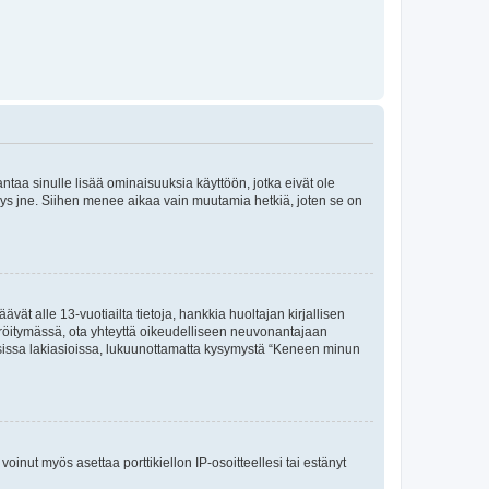
 antaa sinulle lisää ominaisuuksia käyttöön, jotka eivät ole
enyys jne. Siihen menee aikaa vain muutamia hetkiä, joten se on
vät alle 13-vuotiailta tietoja, hankkia huoltajan kirjallisen
teröitymässä, ota yhteyttä oikeudelliseen neuvonantajaan
isissa lakiasioissa, lukuunottamatta kysymystä “Keneen minun
oinut myös asettaa porttikiellon IP-osoitteellesi tai estänyt