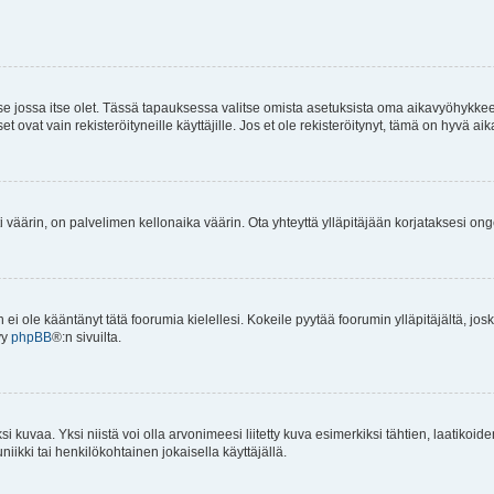
 se jossa itse olet. Tässä tapauksessa valitse omista asetuksista oma aikavyöhykke
vat vain rekisteröityneille käyttäjille. Jos et ole rekisteröitynyt, tämä on hyvä aik
i väärin, on palvelimen kellonaika väärin. Ota yhteyttä ylläpitäjään korjataksesi on
an ei ole kääntänyt tätä foorumia kielellesi. Kokeile pyytää foorumin ylläpitäjältä, jos
yy
phpBB
®:n sivuilta.
 kuvaa. Yksi niistä voi olla arvonimeesi liitetty kuva esimerkiksi tähtien, laatikoid
iikki tai henkilökohtainen jokaisella käyttäjällä.