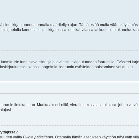
tää sinut kirjautuneena ennalta määritellyn ajan. Tämä estää muita väärinkäyttämäs
rumia jaetulta koneelta, esim. kirjastossa, nettikahvilassa tai koulun tietokoneluokas
luomia. Ne tunnistavat sinut ja pitävät sinut kirjautuneena foorumille. Evästeet tarj
i uloskirjautumisen kanssa ongelmia, foorumin evästeiden poistaminen voi auttaa.
n foorumin tietokantaan. Muokataksesi niitä, vieraile omissa asetuksissa, johon vievä
ntojasi.
yttäjissä?
isuuden valita
Piilota paikallaolo
. Ottamalla tämän asetuksen käyttöön näyt vain ylläpit