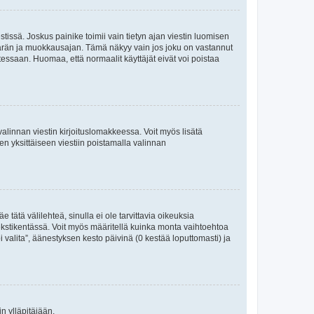
tissä. Joskus painike toimii vain tietyn ajan viestin luomisen
umäärän ja muokkausajan. Tämä näkyy vain jos joku on vastannut
tessaan. Huomaa, että normaalit käyttäjät eivät voi poistaa
valinnan viestin kirjoituslomakkeessa. Voit myös lisätä
isen yksittäiseen viestiin poistamalla valinnan
 tätä välilehteä, sinulla ei ole tarvittavia oikeuksia
 tekstikentässä. Voit myös määritellä kuinka monta vaihtoehtoa
 valita”, äänestyksen kesto päivinä (0 kestää loputtomasti) ja
n ylläpitäjään.