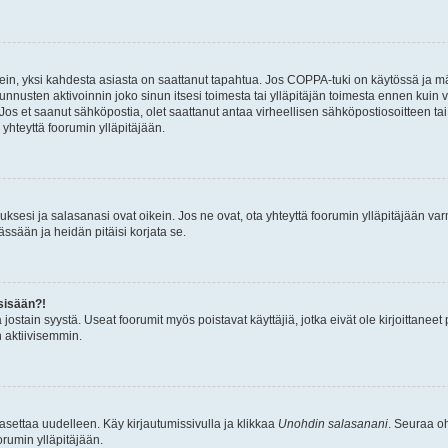
ein, yksi kahdesta asiasta on saattanut tapahtua. Jos COPPA-tuki on käytössä ja määri
nnusten aktivoinnin joko sinun itsesi toimesta tai ylläpitäjän toimesta ennen kuin vo
. Jos et saanut sähköpostia, olet saattanut antaa virheellisen sähköpostiosoitteen t
 yhteyttä foorumin ylläpitäjään.
sesi ja salasanasi ovat oikein. Jos ne ovat, ota yhteyttä foorumin ylläpitäjään varmi
ssään ja heidän pitäisi korjata se.
sisään?!
stä jostain syystä. Useat foorumit myös poistavat käyttäjiä, jotka eivät ole kirjoitta
n aktiivisemmin.
asettaa uudelleen. Käy kirjautumissivulla ja klikkaa
Unohdin salasanani
. Seuraa oh
rumin ylläpitäjään.