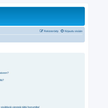
Rekisteröidy
Kirjaudu sisään
laiseen?
llä?
isältäviä viestejä tältä foorumilta!