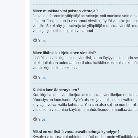
Miten muokkaan tai poistan viestejä?
Jos et ole foorumin ylläpitäjä tai valvoja, voit muokata vain om
jälkeen. Jos joku on jo vastannut viestiin, löydät viestiketjuu
viestiin. Se ei näy, jos valvoja tai ylläpitäjä muokkaa viestiä,
viestejä, jos niihin on joku vastannut.
Ylös
Miten liitän allekirjoituksen viestiini?
Lisätäksesi allekirjoituksen viestiisi, sinun täytyy ensin luoda s
allekirjoituksen automaattisesti aina kaikkiin viesteihisi tekemäl
viestinkirjoituslomakkeessa.
Ylös
Kuinka luon äänestyksen?
Kun kirjoitat uuta viestiketjua tai muokkaat viestiketjun ensimmäi
äänestysten luomiseen. Syötä otsikko ja ainakin kaksi vaihtoehto
käyttäjät voivat valita kohdasta You can also set the number of
viimeisenä voit antaa käyttäjille mahdollisuuden muuttaa ääntä
Ylös
Miksi en voi lisätä vastausvaihtoehtoja kyselyyn?
Kyselyn vastausvaihtoehtojen määrä on foorumin ylläpitäjän määr