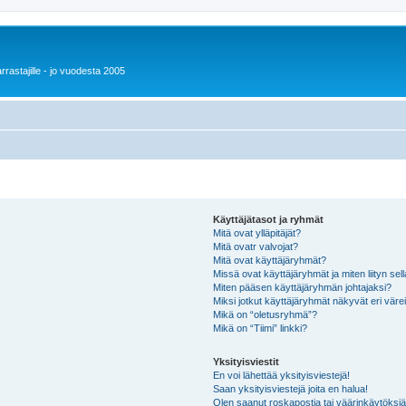
rrastajille - jo vuodesta 2005
Käyttäjätasot ja ryhmät
Mitä ovat ylläpitäjät?
Mitä ovatr valvojat?
Mitä ovat käyttäjäryhmät?
Missä ovat käyttäjäryhmät ja miten liityn sel
Miten pääsen käyttäjäryhmän johtajaksi?
Miksi jotkut käyttäjäryhmät näkyvät eri värei
Mikä on “oletusryhmä”?
Mikä on “Tiimi” linkki?
Yksityisviestit
En voi lähettää yksityisviestejä!
Saan yksityisviestejä joita en halua!
Olen saanut roskapostia tai väärinkäytöksiä s