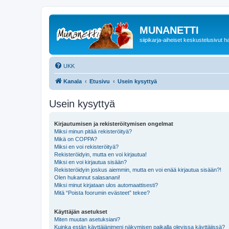
MUNANETTI
siipikarja-aiheiset keskustelusivut ha
UKK
Kanala
Etusivu
Usein kysyttyä
Usein kysyttyä
Kirjautumisen ja rekisteröitymisen ongelmat
Miksi minun pitää rekisteröityä?
Mikä on COPPA?
Miksi en voi rekisteröityä?
Rekisteröidyin, mutta en voi kirjautua!
Miksi en voi kirjautua sisään?
Rekisteröidyin joskus aiemmin, mutta en voi enää kirjautua sisään?!
Olen hukannut salasanani!
Miksi minut kirjataan ulos automaattisesti?
Mitä “Poista foorumin evästeet” tekee?
Käyttäjän asetukset
Miten muutan asetuksiani?
Kuinka estän käyttäjänimeni näkymisen paikalla olevissa käyttäjissä?