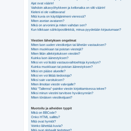
Ajat ovat väärin!
Vaihdoin aikavyöhykkeen ja kellonaika on silti väärin!
Kieleni ei ole valittavana!
Mitä kuvia on käyttäjänimeni vieressä?
Miten asetan avataren?
Mikä on arvonimi ja miten vaihdan sen?
Kun klikkaan sähköpostilinkkiä, minua pyydetään kirjautumaan?
Viestien lähetyksen ongelmat
Miten luon uuden viestiketjun tai lähetän vastauksen?
Miten muokkaan tai poistan viestejä?
Miten liitän allekirjoituksen viestiini?
Kuinka luon äänestyksen?
Miksi en voi lisätä vastausvaihtoehtoja kyselyyn?
Kuinka muokkaan tai poistan äänestyksen?
Miksi en pääse alueelle?
Miksi en voi liittää tiedostoja?
Miksi sain varoituksen?
Miten ilmoitan viestin valvojalle?
Mitä “Tallenna”-painike viestin kirjoittamisessa tekee?
Miksi minun viestini tarvitsee hyväksynnän?
Miten tönäisen viestiketjuani?
Muotoilu ja aiheiden tyypit
Mikä on BBCode?
Onko HTML sallittu?
Mitä ovat hymiöt?
Voinko lähettää kuvia?
Mitä ovat globaalit tiedotteet?