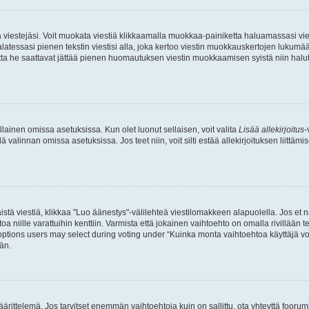
ia viestejäsi. Voit muokata viestiä klikkaamalla muokkaa-painiketta haluamassasi vies
n palatessasi pienen tekstin viestisi alla, joka kertoo viestin muokkauskertojen luk
 mutta he saattavat jättää pienen huomautuksen viestin muokkaamisen syistä niin halu
ellainen omissa asetuksissa. Kun olet luonut sellaisen, voit valita
Lisää allekirjoitus
-
lä valinnan omissa asetuksissa. Jos teet niin, voit silti estää allekirjoituksen liittäm
stä viestiä, klikkaa "Luo äänestys"-välilehteä viestilomakkeen alapuolella. Jos et näe
a niille varattuihin kenttiin. Varmista että jokainen vaihtoehto on omalla rivillään
 options users may select during voting under “Kuinka monta vaihtoehtoa käyttäjä voi
än.
ittelemä. Jos tarvitset enemmän vaihtoehtoja kuin on sallittu, ota yhteyttä foorumi