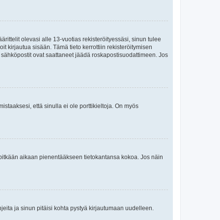
ttelit olevasi alle 13-vuotias rekisteröityessäsi, sinun tulee
it kirjautua sisään. Tämä tieto kerrottiin rekisteröitymisen
ai sähköpostit ovat saattaneet jäädä roskapostisuodattimeen. Jos
staaksesi, että sinulla ei ole porttikieltoja. On myös
neet pitkään aikaan pienentääkseen tietokantansa kokoa. Jos näin
jeita ja sinun pitäisi kohta pystyä kirjautumaan uudelleen.