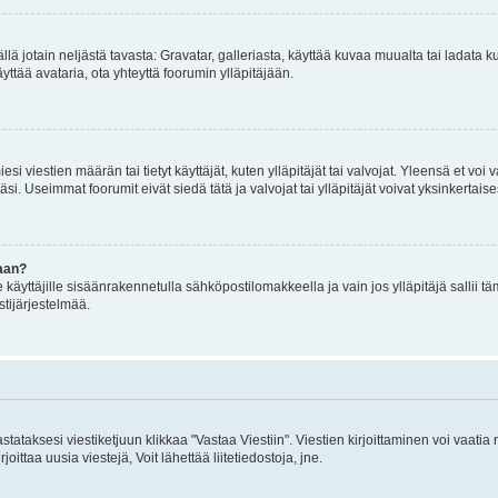
mällä jotain neljästä tavasta: Gravatar, galleriasta, käyttää kuvaa muualta tai ladata
äyttää avataria, ota yhteyttä foorumin ylläpitäjään.
iesi viestien määrän tai tietyt käyttäjät, kuten ylläpitäjät tai valvojat. Yleensä et vo
i. Useimmat foorumit eivät siedä tätä ja valvojat tai ylläpitäjät voivat yksinkertaise
aan?
le käyttäjille sisäänrakennetulla sähköpostilomakkeella ja vain jos ylläpitäjä sallii
stijärjestelmää.
stataksesi viestiketjuun klikkaa "Vastaa Viestiin". Viestien kirjoittaminen voi vaatia
joittaa uusia viestejä, Voit lähettää liitetiedostoja, jne.