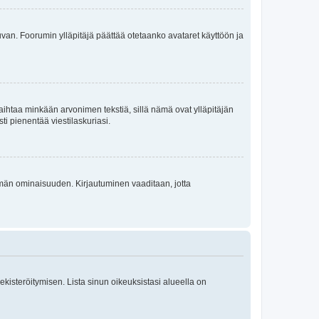
 kuvan. Foorumin ylläpitäjä päättää otetaanko avataret käyttöön ja
i vaihtaa minkään arvonimen tekstiä, sillä nämä ovat ylläpitäjän
sti pienentää viestilaskuriasi.
 tämän ominaisuuden. Kirjautuminen vaaditaan, jotta
 rekisteröitymisen. Lista sinun oikeuksistasi alueella on