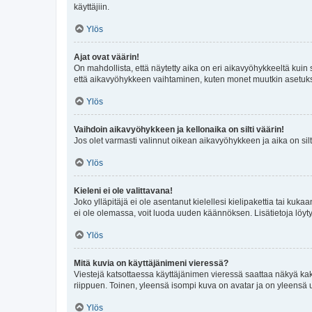
käyttäjiin.
Ylös
Ajat ovat väärin!
On mahdollista, että näytetty aika on eri aikavyöhykkeeltä kuin
että aikavyöhykkeen vaihtaminen, kuten monet muutkin asetukset o
Ylös
Vaihdoin aikavyöhykkeen ja kellonaika on silti väärin!
Jos olet varmasti valinnut oikean aikavyöhykkeen ja aika on silt
Ylös
Kieleni ei ole valittavana!
Joko ylläpitäjä ei ole asentanut kielellesi kielipakettia tai kuka
ei ole olemassa, voit luoda uuden käännöksen. Lisätietoja löyt
Ylös
Mitä kuvia on käyttäjänimeni vieressä?
Viestejä katsottaessa käyttäjänimen vieressä saattaa näkyä kaksi
riippuen. Toinen, yleensä isompi kuva on avatar ja on yleensä un
Ylös