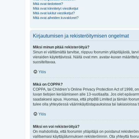
Mitä ovat tiedotteet?
Mitä ovat kiinnitetyt viestiketjut
Mitä ovat lukitut viestiketjut?
Mitä ovat aiheiden kuvakkeet?
Kirjautumisen ja rekisteröitymisen ongelmat
Miksi minun pitää rekisteröityä?
Sinun ei välttämättä tarvitse, riippuu foorumin ylläpitäjästä, tar
vieraiden käytettävissä. Näitä ovat mm. avatar-kuvan määrittely,
suositeltavaa.
Ylös
Mikä on COPPA?
COPPA, tai Children’s Online Privacy Protection Act of 1998, on y
luvan tietojen keräämiseen alle 13-vuotiaalta. Jos olet epävarm
saadaksesi apua. Huomaa, että phpBB Limited ja tämän foorumin
tulee olla yhteydessä väärinkäytöstapauksissa tai lakiasioissa t
Ylös
Miksi en voi rekisteröityä?
On mahdollista, että foorumin ylläpitäjä on poistanut rekisteröin
valitsemasi käyttäjätunnuksen rekisteröinnin. Ota yhteyttä foor