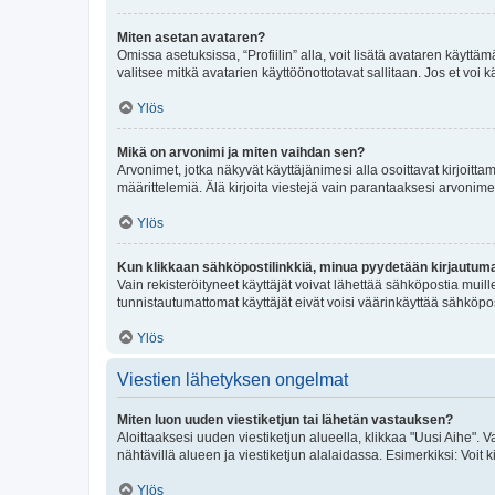
Miten asetan avataren?
Omissa asetuksissa, “Profiilin” alla, voit lisätä avataren käyttä
valitsee mitkä avatarien käyttöönottotavat sallitaan. Jos et voi k
Ylös
Mikä on arvonimi ja miten vaihdan sen?
Arvonimet, jotka näkyvät käyttäjänimesi alla osoittavat kirjoittam
määrittelemiä. Älä kirjoita viestejä vain parantaaksesi arvonimeäs
Ylös
Kun klikkaan sähköpostilinkkiä, minua pyydetään kirjautum
Vain rekisteröityneet käyttäjät voivat lähettää sähköpostia muil
tunnistautumattomat käyttäjät eivät voisi väärinkäyttää sähköpo
Ylös
Viestien lähetyksen ongelmat
Miten luon uuden viestiketjun tai lähetän vastauksen?
Aloittaaksesi uuden viestiketjun alueella, klikkaa "Uusi Aihe". Va
nähtävillä alueen ja viestiketjun alalaidassa. Esimerkiksi: Voit kir
Ylös