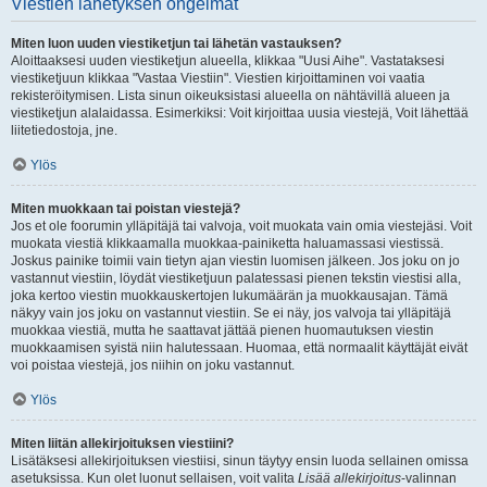
Viestien lähetyksen ongelmat
Miten luon uuden viestiketjun tai lähetän vastauksen?
Aloittaaksesi uuden viestiketjun alueella, klikkaa "Uusi Aihe". Vastataksesi
viestiketjuun klikkaa "Vastaa Viestiin". Viestien kirjoittaminen voi vaatia
rekisteröitymisen. Lista sinun oikeuksistasi alueella on nähtävillä alueen ja
viestiketjun alalaidassa. Esimerkiksi: Voit kirjoittaa uusia viestejä, Voit lähettää
liitetiedostoja, jne.
Ylös
Miten muokkaan tai poistan viestejä?
Jos et ole foorumin ylläpitäjä tai valvoja, voit muokata vain omia viestejäsi. Voit
muokata viestiä klikkaamalla muokkaa-painiketta haluamassasi viestissä.
Joskus painike toimii vain tietyn ajan viestin luomisen jälkeen. Jos joku on jo
vastannut viestiin, löydät viestiketjuun palatessasi pienen tekstin viestisi alla,
joka kertoo viestin muokkauskertojen lukumäärän ja muokkausajan. Tämä
näkyy vain jos joku on vastannut viestiin. Se ei näy, jos valvoja tai ylläpitäjä
muokkaa viestiä, mutta he saattavat jättää pienen huomautuksen viestin
muokkaamisen syistä niin halutessaan. Huomaa, että normaalit käyttäjät eivät
voi poistaa viestejä, jos niihin on joku vastannut.
Ylös
Miten liitän allekirjoituksen viestiini?
Lisätäksesi allekirjoituksen viestiisi, sinun täytyy ensin luoda sellainen omissa
asetuksissa. Kun olet luonut sellaisen, voit valita
Lisää allekirjoitus
-valinnan