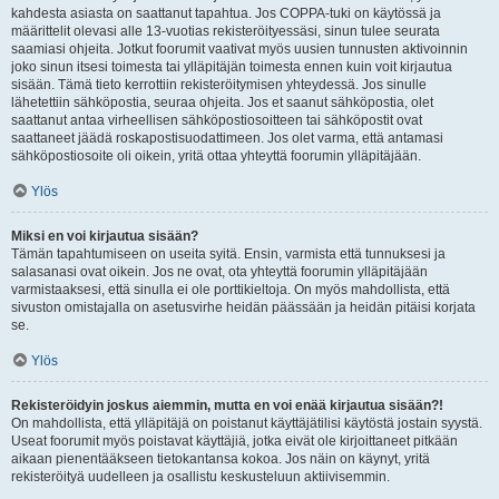
kahdesta asiasta on saattanut tapahtua. Jos COPPA-tuki on käytössä ja
määrittelit olevasi alle 13-vuotias rekisteröityessäsi, sinun tulee seurata
saamiasi ohjeita. Jotkut foorumit vaativat myös uusien tunnusten aktivoinnin
joko sinun itsesi toimesta tai ylläpitäjän toimesta ennen kuin voit kirjautua
sisään. Tämä tieto kerrottiin rekisteröitymisen yhteydessä. Jos sinulle
lähetettiin sähköpostia, seuraa ohjeita. Jos et saanut sähköpostia, olet
saattanut antaa virheellisen sähköpostiosoitteen tai sähköpostit ovat
saattaneet jäädä roskapostisuodattimeen. Jos olet varma, että antamasi
sähköpostiosoite oli oikein, yritä ottaa yhteyttä foorumin ylläpitäjään.
Ylös
Miksi en voi kirjautua sisään?
Tämän tapahtumiseen on useita syitä. Ensin, varmista että tunnuksesi ja
salasanasi ovat oikein. Jos ne ovat, ota yhteyttä foorumin ylläpitäjään
varmistaaksesi, että sinulla ei ole porttikieltoja. On myös mahdollista, että
sivuston omistajalla on asetusvirhe heidän päässään ja heidän pitäisi korjata
se.
Ylös
Rekisteröidyin joskus aiemmin, mutta en voi enää kirjautua sisään?!
On mahdollista, että ylläpitäjä on poistanut käyttäjätilisi käytöstä jostain syystä.
Useat foorumit myös poistavat käyttäjiä, jotka eivät ole kirjoittaneet pitkään
aikaan pienentääkseen tietokantansa kokoa. Jos näin on käynyt, yritä
rekisteröityä uudelleen ja osallistu keskusteluun aktiivisemmin.