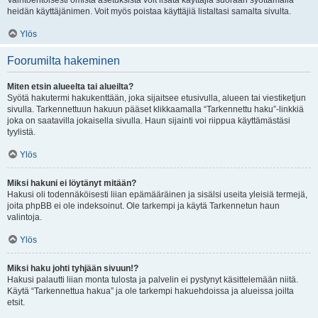
Vaihtoehtoisesti omista asetuksista voit lisätä käyttäjiä suoraan syöttämällä
heidän käyttäjänimen. Voit myös poistaa käyttäjiä listaltasi samalta sivulta.
Ylös
Foorumilta hakeminen
Miten etsin alueelta tai alueilta?
Syötä hakutermi hakukenttään, joka sijaitsee etusivulla, alueen tai viestiketjun
sivulla. Tarkennettuun hakuun pääset klikkaamalla “Tarkennettu haku”-linkkiä
joka on saatavilla jokaisella sivulla. Haun sijainti voi riippua käyttämästäsi
tyylistä.
Ylös
Miksi hakuni ei löytänyt mitään?
Hakusi oli todennäköisesti liian epämääräinen ja sisälsi useita yleisiä termejä,
joita phpBB ei ole indeksoinut. Ole tarkempi ja käytä Tarkennetun haun
valintoja.
Ylös
Miksi haku johti tyhjään sivuun!?
Hakusi palautti liian monta tulosta ja palvelin ei pystynyt käsittelemään niitä.
Käytä “Tarkennettua hakua” ja ole tarkempi hakuehdoissa ja alueissa joilta
etsit.