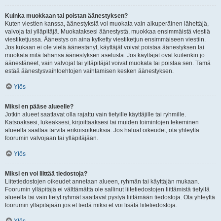
Kuinka muokkaan tai poistan äänestyksen?
Kuten viestien kanssa, äänestyksiä voi muokata vain alkuperäinen lähettäjä,
valvoja tai ylläpitäjä. Muokataksesi äänestystä, muokkaa ensimmäistä viestiä
viestiketjussa. Äänestys on aina kytketty viestiketjun ensimmäiseen viestiin.
Jos kukaan ei ole vielä äänestänyt, käyttäjät voivat poistaa äänestyksen tai
muokata mitä tahansa äänestyksen asetusta. Jos käyttäjät ovat kuitenkin jo
äänestäneet, vain valvojat tai ylläpitäjät voivat muokata tai poistaa sen. Tämä
estää äänestysvaihtoehtojen vaihtamisen kesken äänestyksen.
Ylös
Miksi en pääse alueelle?
Jotkin alueet saattavat olla rajattu vain tietyille käyttäjille tai ryhmille.
Katsoaksesi, lukeaksesi, kirjoittaaksesi tai muiden toimintojen tekeminen
alueella saattaa tarvita erikoisoikeuksia. Jos haluat oikeudet, ota yhteyttä
foorumin valvojaan tai ylläpitäjään.
Ylös
Miksi en voi liittää tiedostoja?
Liitetiedostojen oikeudet annetaan alueen, ryhmän tai käyttäjän mukaan.
Foorumin ylläpitäjä ei välttämättä ole sallinut liitetiedostojen liittämistä tietyllä
alueella tai vain tietyt ryhmät saattavat pystyä liittämään tiedostoja. Ota yhteyttä
foorumin ylläpitäjään jos et tiedä miksi et voi lisätä liitetiedostoja.