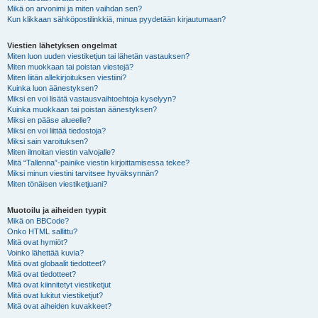
Mikä on arvonimi ja miten vaihdan sen?
Kun klikkaan sähköpostilinkkiä, minua pyydetään kirjautumaan?
Viestien lähetyksen ongelmat
Miten luon uuden viestiketjun tai lähetän vastauksen?
Miten muokkaan tai poistan viestejä?
Miten liitän allekirjoituksen viestiini?
Kuinka luon äänestyksen?
Miksi en voi lisätä vastausvaihtoehtoja kyselyyn?
Kuinka muokkaan tai poistan äänestyksen?
Miksi en pääse alueelle?
Miksi en voi liittää tiedostoja?
Miksi sain varoituksen?
Miten ilmoitan viestin valvojalle?
Mitä “Tallenna”-painike viestin kirjoittamisessa tekee?
Miksi minun viestini tarvitsee hyväksynnän?
Miten tönäisen viestiketjuani?
Muotoilu ja aiheiden tyypit
Mikä on BBCode?
Onko HTML sallittu?
Mitä ovat hymiöt?
Voinko lähettää kuvia?
Mitä ovat globaalit tiedotteet?
Mitä ovat tiedotteet?
Mitä ovat kiinnitetyt viestiketjut
Mitä ovat lukitut viestiketjut?
Mitä ovat aiheiden kuvakkeet?