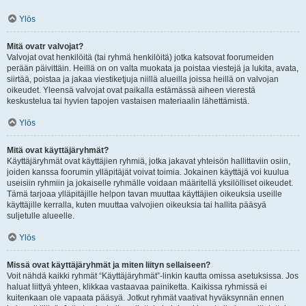
Ylös
Mitä ovatr valvojat?
Valvojat ovat henkilöitä (tai ryhmä henkilöitä) jotka katsovat foorumeiden
perään päivittäin. Heillä on on valta muokata ja poistaa viestejä ja lukita, avata,
siirtää, poistaa ja jakaa viestiketjuja niillä alueilla joissa heillä on valvojan
oikeudet. Yleensä valvojat ovat paikalla estämässä aiheen vierestä
keskustelua tai hyvien tapojen vastaisen materiaalin lähettämistä.
Ylös
Mitä ovat käyttäjäryhmät?
Käyttäjäryhmät ovat käyttäjien ryhmiä, jotka jakavat yhteisön hallittaviin osiin,
joiden kanssa foorumin ylläpitäjät voivat toimia. Jokainen käyttäjä voi kuulua
useisiin ryhmiin ja jokaiselle ryhmälle voidaan määritellä yksilölliset oikeudet.
Tämä tarjoaa ylläpitäjille helpon tavan muuttaa käyttäjien oikeuksia useille
käyttäjille kerralla, kuten muuttaa valvojien oikeuksia tai hallita pääsyä
suljetulle alueelle.
Ylös
Missä ovat käyttäjäryhmät ja miten liityn sellaiseen?
Voit nähdä kaikki ryhmät “Käyttäjäryhmät”-linkin kautta omissa asetuksissa. Jos
haluat liittyä yhteen, klikkaa vastaavaa painiketta. Kaikissa ryhmissä ei
kuitenkaan ole vapaata pääsyä. Jotkut ryhmät vaativat hyväksynnän ennen