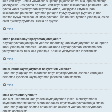
kuin voit liittyä. Jotkut voivat olla suljettuja ja joissakin voi olla jopa piilotettuja
jäsenyyksiä. Jos ryhmä on avoin, voit liittyä siihen klikkaamalla painiketta. Jos
ryhmä vaatii hyväksynnän liittymistä varten, voit pyytää liittymislupaa
klikkaamalla painiketta. Ryhmän johtajan täytyy hyväksyä pyyntösi ja hän
saattaa kysyä miksi haluat liittyä ryhmään. Älä häiriköi ryhmän ylläpitäjiä jos he
eivät hyväksy pyyntöäsi. Heillä on syynsä.
Ylös
Miten pääsen käyttäjäryhmän johtajaksi?
Käyttäjäryhmän johtaja on yleensä määritelty, kun käyttäjäryhmät on alunperin
luotu ylläpitäjän toimesta. Jos haluat luoda käyttäjäryhmän, ensimmäinen
yhteyshenkilösi tulisi olla ylläpitäjä. Kokeile yksityisviestin lähettämistä.
Ylös
Miksi jotkut käyttäjäryhmät näkyvät eri väreillä?
Foorumin ylläpitäjä voi määritellä tietyn käyttäjäryhmän jäsenille värin joka
helpottaa kyseisen käyttäjäryhmän jäsenten tunnistamista.
Ylös
Mikä on “oletusryhmä”?
Jos olet useamman kuin yhden käyttäjäryhmän jäsen, oletusryhmääsi
käytetään määriteltäessä sinun kohdallasi käytettävää ryhmäväriä ja titteliä.
Foorumin ylläpitäjä saattaa antaa sinulle oikeudet vaihtaa oletusryhmääsi
omista asetuksista.