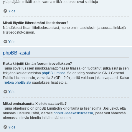
ylläpitäjään mikäli et ole varma mitkä tiedostot ovat sallittuja..
Ylös
Mistä löydän lähettämäni liitetiedostot?
Nähdäksesi listan liitetiedostoistasi, mene omiin asetuksiin ja seuraa linkkejä
liitetiedostot-osioon.
Ylös
phpBB -asiat
Kuka kirjoitti tämän foorumisovelluksen?
Tämä sovellus (sen muokkaamattomassa tilassa) on tuottanut, julkaissut ja sen
tekijänoikeudet omistaa
phpBB Limited
. Se on tehty saataville GNU General
Public Licensenssin, versiolla 2 (GPL-2.0) ja sitä voidaan jakaa vapaasti. Katso
Tietoja phpBB:stä
saadaksesi lisätietoja.
Ylös
Miksi ominaisuutta X ei ole saatavilla?
Tämä ohjelmisto on phpBB Limitedin kirjoittama ja lisensoima. Jos uskot, että
ominaisuus tulisi lisätä, vieraile
phpBB ideakeskuksessa
, jossa voit äänestää
olemassa olevia ideoita tai lähettää uuden.
Ylös