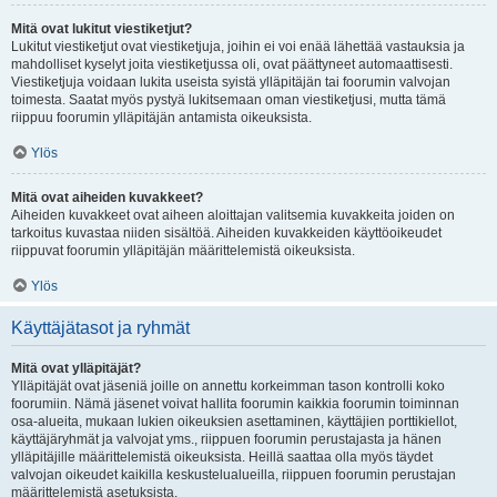
Mitä ovat lukitut viestiketjut?
Lukitut viestiketjut ovat viestiketjuja, joihin ei voi enää lähettää vastauksia ja
mahdolliset kyselyt joita viestiketjussa oli, ovat päättyneet automaattisesti.
Viestiketjuja voidaan lukita useista syistä ylläpitäjän tai foorumin valvojan
toimesta. Saatat myös pystyä lukitsemaan oman viestiketjusi, mutta tämä
riippuu foorumin ylläpitäjän antamista oikeuksista.
Ylös
Mitä ovat aiheiden kuvakkeet?
Aiheiden kuvakkeet ovat aiheen aloittajan valitsemia kuvakkeita joiden on
tarkoitus kuvastaa niiden sisältöä. Aiheiden kuvakkeiden käyttöoikeudet
riippuvat foorumin ylläpitäjän määrittelemistä oikeuksista.
Ylös
Käyttäjätasot ja ryhmät
Mitä ovat ylläpitäjät?
Ylläpitäjät ovat jäseniä joille on annettu korkeimman tason kontrolli koko
foorumiin. Nämä jäsenet voivat hallita foorumin kaikkia foorumin toiminnan
osa-alueita, mukaan lukien oikeuksien asettaminen, käyttäjien porttikiellot,
käyttäjäryhmät ja valvojat yms., riippuen foorumin perustajasta ja hänen
ylläpitäjille määrittelemistä oikeuksista. Heillä saattaa olla myös täydet
valvojan oikeudet kaikilla keskustelualueilla, riippuen foorumin perustajan
määrittelemistä asetuksista.