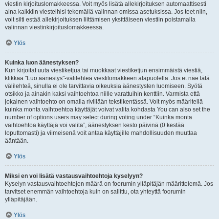
viestin kirjoituslomakkeessa. Voit myös lisätä allekirjoituksen automaattisesti
aina kaikkiin viesteihisi tekemällä valinnan omissa asetuksissa. Jos teet niin,
voit silti estää allekirjoituksen liittämisen yksittäiseen viestiin poistamalla
valinnan viestinkirjoituslomakkeessa.
Ylös
Kuinka luon äänestyksen?
Kun kirjoitat uuta viestiketjua tai muokkaat viestiketjun ensimmäistä viestiä,
klikkaa "Luo äänestys"-välilehteä viestilomakkeen alapuolella. Jos et näe tätä
välilehteä, sinulla ei ole tarvittavia oikeuksia äänestysten luomiseen. Syötä
otsikko ja ainakin kaksi vaihtoehtoa niille varattuihin kenttiin. Varmista että
jokainen vaihtoehto on omalla rivillään tekstikentässä. Voit myös määritellä
kuinka monta vaihtoehtoa käyttäjät voivat valita kohdasta You can also set the
number of options users may select during voting under “Kuinka monta
vaihtoehtoa käyttäjä voi valita”, äänestyksen kesto päivinä (0 kestää
loputtomasti) ja viimeisenä voit antaa käyttäjille mahdollisuuden muuttaa
ääntään.
Ylös
Miksi en voi lisätä vastausvaihtoehtoja kyselyyn?
Kyselyn vastausvaihtoehtojen määrä on foorumin ylläpitäjän määrittelemä. Jos
tarvitset enemmän vaihtoehtoja kuin on sallittu, ota yhteyttä foorumin
ylläpitäjään.
Ylös