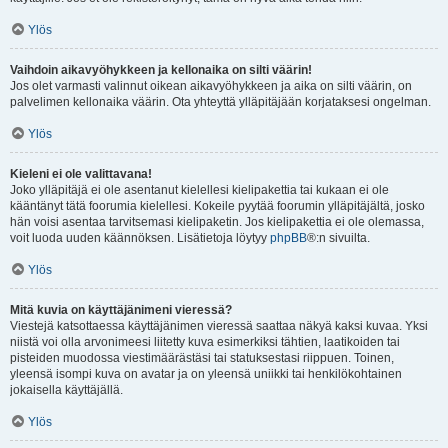
Ylös
Vaihdoin aikavyöhykkeen ja kellonaika on silti väärin!
Jos olet varmasti valinnut oikean aikavyöhykkeen ja aika on silti väärin, on
palvelimen kellonaika väärin. Ota yhteyttä ylläpitäjään korjataksesi ongelman.
Ylös
Kieleni ei ole valittavana!
Joko ylläpitäjä ei ole asentanut kielellesi kielipakettia tai kukaan ei ole
kääntänyt tätä foorumia kielellesi. Kokeile pyytää foorumin ylläpitäjältä, josko
hän voisi asentaa tarvitsemasi kielipaketin. Jos kielipakettia ei ole olemassa,
voit luoda uuden käännöksen. Lisätietoja löytyy
phpBB
®:n sivuilta.
Ylös
Mitä kuvia on käyttäjänimeni vieressä?
Viestejä katsottaessa käyttäjänimen vieressä saattaa näkyä kaksi kuvaa. Yksi
niistä voi olla arvonimeesi liitetty kuva esimerkiksi tähtien, laatikoiden tai
pisteiden muodossa viestimäärästäsi tai statuksestasi riippuen. Toinen,
yleensä isompi kuva on avatar ja on yleensä uniikki tai henkilökohtainen
jokaisella käyttäjällä.
Ylös