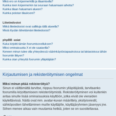
Mikä ero on kirjanmerkillä ja tilaamisella?
Kuinka teen kirjanmerkin tai seuraan haluamaani aihetta?
Kuinka tilaan haluamani alueen?
Kuinka poistan tilaukseni?
Liitetiedostot
Mitkä liitetiedostot ovat sallittuja tällä alueella?
Mistä löydän lähettämäni liitetiedostot?
phpBB -asiat
Kuka kirjoitti tämän foorumisovelluksen?
Miksi ominaisuutta X ei ole saatavilla?
Keneen minun tulee olla yhteydessä väärinkäytöstapauksissa tai lakiasioissa tähän
foorumiin liittyen?
Kuinka otan yhteyttä foorumin ylläpitäjään?
Kirjautumisen ja rekisteröitymisen ongelmat
Miksi minun pitää rekisteröityä?
Sinun ei välttämättä tarvitse, riippuu foorumin ylläpitäjästä, tarvitaanko
foorumilla kirjoittamiseen rekisteröitymistä. Rekisteröityminen voi kuitenkin
antaa sinulle lisää ominaisuuksia käyttöön, jotka eivät ole vieraiden
käytettävissä. Näitä ovat mm. avatar-kuvan määrittely, yksityisviestit,
sähköpostien lähettäminen muille käyttäjille, käyttäjäryhmien jäsenyys jne.
Siihen menee aikaa vain muutamia hetkiä, joten se on suositeltavaa.