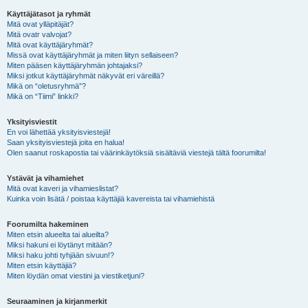
Käyttäjätasot ja ryhmät
Mitä ovat ylläpitäjät?
Mitä ovatr valvojat?
Mitä ovat käyttäjäryhmät?
Missä ovat käyttäjäryhmät ja miten liityn sellaiseen?
Miten pääsen käyttäjäryhmän johtajaksi?
Miksi jotkut käyttäjäryhmät näkyvät eri väreillä?
Mikä on “oletusryhmä”?
Mikä on “Tiimi” linkki?
Yksityisviestit
En voi lähettää yksityisviestejä!
Saan yksityisviestejä joita en halua!
Olen saanut roskapostia tai väärinkäytöksiä sisältäviä viestejä tältä foorumilta!
Ystävät ja vihamiehet
Mitä ovat kaveri ja vihamieslistat?
Kuinka voin lisätä / poistaa käyttäjiä kavereista tai vihamiehistä
Foorumilta hakeminen
Miten etsin alueelta tai alueilta?
Miksi hakuni ei löytänyt mitään?
Miksi haku johti tyhjään sivuun!?
Miten etsin käyttäjiä?
Miten löydän omat viestini ja viestiketjuni?
Seuraaminen ja kirjanmerkit