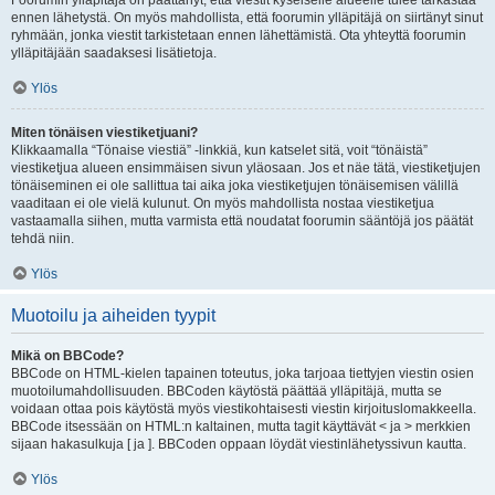
Foorumin ylläpitäjä on päättänyt, että viestit kyseiselle alueelle tulee tarkastaa
ennen lähetystä. On myös mahdollista, että foorumin ylläpitäjä on siirtänyt sinut
ryhmään, jonka viestit tarkistetaan ennen lähettämistä. Ota yhteyttä foorumin
ylläpitäjään saadaksesi lisätietoja.
Ylös
Miten tönäisen viestiketjuani?
Klikkaamalla “Tönaise viestiä” -linkkiä, kun katselet sitä, voit “tönäistä”
viestiketjua alueen ensimmäisen sivun yläosaan. Jos et näe tätä, viestiketjujen
tönäiseminen ei ole sallittua tai aika joka viestiketjujen tönäisemisen välillä
vaaditaan ei ole vielä kulunut. On myös mahdollista nostaa viestiketjua
vastaamalla siihen, mutta varmista että noudatat foorumin sääntöjä jos päätät
tehdä niin.
Ylös
Muotoilu ja aiheiden tyypit
Mikä on BBCode?
BBCode on HTML-kielen tapainen toteutus, joka tarjoaa tiettyjen viestin osien
muotoilumahdollisuuden. BBCoden käytöstä päättää ylläpitäjä, mutta se
voidaan ottaa pois käytöstä myös viestikohtaisesti viestin kirjoituslomakkeella.
BBCode itsessään on HTML:n kaltainen, mutta tagit käyttävät < ja > merkkien
sijaan hakasulkuja [ ja ]. BBCoden oppaan löydät viestinlähetyssivun kautta.
Ylös