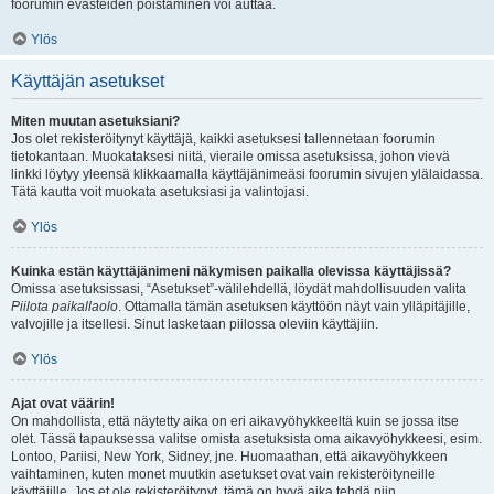
foorumin evästeiden poistaminen voi auttaa.
Ylös
Käyttäjän asetukset
Miten muutan asetuksiani?
Jos olet rekisteröitynyt käyttäjä, kaikki asetuksesi tallennetaan foorumin
tietokantaan. Muokataksesi niitä, vieraile omissa asetuksissa, johon vievä
linkki löytyy yleensä klikkaamalla käyttäjänimeäsi foorumin sivujen ylälaidassa.
Tätä kautta voit muokata asetuksiasi ja valintojasi.
Ylös
Kuinka estän käyttäjänimeni näkymisen paikalla olevissa käyttäjissä?
Omissa asetuksissasi, “Asetukset”-välilehdellä, löydät mahdollisuuden valita
Piilota paikallaolo
. Ottamalla tämän asetuksen käyttöön näyt vain ylläpitäjille,
valvojille ja itsellesi. Sinut lasketaan piilossa oleviin käyttäjiin.
Ylös
Ajat ovat väärin!
On mahdollista, että näytetty aika on eri aikavyöhykkeeltä kuin se jossa itse
olet. Tässä tapauksessa valitse omista asetuksista oma aikavyöhykkeesi, esim.
Lontoo, Pariisi, New York, Sidney, jne. Huomaathan, että aikavyöhykkeen
vaihtaminen, kuten monet muutkin asetukset ovat vain rekisteröityneille
käyttäjille. Jos et ole rekisteröitynyt, tämä on hyvä aika tehdä niin.