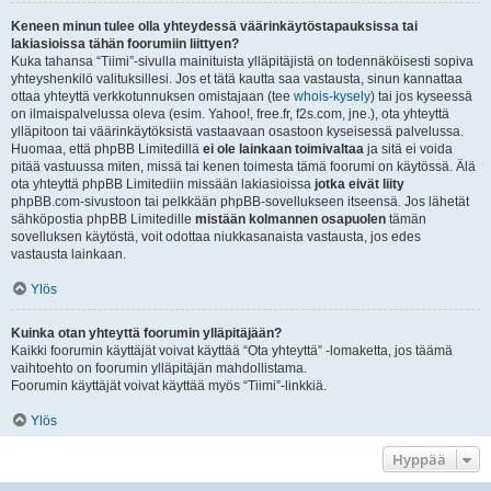
Keneen minun tulee olla yhteydessä väärinkäytöstapauksissa tai
lakiasioissa tähän foorumiin liittyen?
Kuka tahansa “Tiimi”-sivulla mainituista ylläpitäjistä on todennäköisesti sopiva
yhteyshenkilö valituksillesi. Jos et tätä kautta saa vastausta, sinun kannattaa
ottaa yhteyttä verkkotunnuksen omistajaan (tee
whois-kysely
) tai jos kyseessä
on ilmaispalvelussa oleva (esim. Yahoo!, free.fr, f2s.com, jne.), ota yhteyttä
ylläpitoon tai väärinkäytöksistä vastaavaan osastoon kyseisessä palvelussa.
Huomaa, että phpBB Limitedillä
ei ole lainkaan toimivaltaa
ja sitä ei voida
pitää vastuussa miten, missä tai kenen toimesta tämä foorumi on käytössä. Älä
ota yhteyttä phpBB Limitediin missään lakiasioissa
jotka eivät liity
phpBB.com-sivustoon tai pelkkään phpBB-sovellukseen itseensä. Jos lähetät
sähköpostia phpBB Limitedille
mistään kolmannen osapuolen
tämän
sovelluksen käytöstä, voit odottaa niukkasanaista vastausta, jos edes
vastausta lainkaan.
Ylös
Kuinka otan yhteyttä foorumin ylläpitäjään?
Kaikki foorumin käyttäjät voivat käyttää “Ota yhteyttä” -lomaketta, jos täämä
vaihtoehto on foorumin ylläpitäjän mahdollistama.
Foorumin käyttäjät voivat käyttää myös “Tiimi”-linkkiä.
Ylös
Hyppää