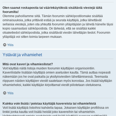
Olen saanut roskapostia tai väärinkäytöksiä sisältäviä viestejä tältä
foorumilta!
Olemme pahoillamme siitä. Tämän foorumin sähköpostilomake sisältää
ominaisuuksia, jotka yrittävät estää ja seurata käyttäjiä, jotka lähettävät
sellaisia viestejä, joten ota yhteyttä foorumin ylläpitäjään ja lähetä hänelle täysi
kopio saamastasi sähköpostista. On tärkeää, että se sisältää kaikki
otsaketiedot sähköpostista, jotka sisältävät viestin lähettäjän tiedot. Foorumin
ylläpitäjä voi sitten toimia tarpeen mukaan.
Ylös
Ystävät ja vihamiehet
Mitä ovat kaveri ja vihamieslistat?
Voit käyttää näitä listoja muiden foorumin käyttäjien organisointiin.
Kaverilistalle lisätään käyttäjiä omien asetusten kautta. Tämä auttaa nopeasti
näkemään jos he ovat paikalla ja yksityisviestien lähettämisessä. Teemasta
riippuen näiden käyttäjien viestit saatetaan myös korostaa. Jos lisäät käyttäjän
vihamieheksi, kaikki käyttäjän kirjoittamat viestit piilotetaan oletuksena.
Ylös
Kuinka voin lisätä / poistaa käyttäjiä kavereista tai vihamiehistä
Voit lisätä käyttäjiä listoihisi kahdella tapaa. Jokaisen käyttäjän profiilissa on
linkki jonka kautta voit lisätä heidät joko kavereihin tai vihamiehiin.