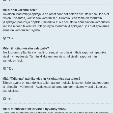
Ylös
Miksi sain varoituksen?
Jokaisen foorumin ylläpitäjällä on omat säännöt heidän sivustollensa. Jos olet
rikkonut sääntöä, voit saada varoituksen. Huomioi, että tämä on foorumin
ylläpitäjän päätös ja phpBB Limitedillä ei ole sivustolla annettavien varoitusten
kanssa mitään tekemistä. Ota yhteyttä foorumin ylläpitäjään, jos olet epävarma
annetun varoituksen syystä.
Ylös
Miten ilmoitan viestin valvojalle?
Jos foorumin ylläpitäjä on sallinut sen, sinun pitäisi nähdä raportointipainike
viestin yhteydessä. Tämän klikkaaminen vie sinut viestin raportoinnin
vaiheiden läpi.
Ylös
Mitä “Tallenna”-painike viestin kirjoittamisessa tekee?
Tämän avulla on mahdollista tallentaa luonnoksia, jotka voit kirjoittaa loppuun
ja lähettää myöhemmin. Avataksesi tallennetun luonnoksen, vieraile komissa
asetuksissa.
Ylös
Miksi minun viestini tarvitsee hyväksynnän?