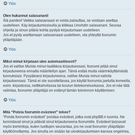
Ylös
Olen hukannut salasanani!
Älä panikoi! Vaikka salasanaasi ei voida palauttaa, se voidaan asettaa
uudelleen. Käy kirjautumissivulla ja klikkaa
Unohdin salasanani
. Seuraa
ohjeita ja sinun pitäisi kohta pystyä kirjautumaan uudelleen.
Jos et pysty asettamaan salasanaasi uudelleen, ota yhteyttä foorumin
ylläpitäjään.
Ylös
Miksi minut kirjataan ulos automaattisesti?
Jos et valitse
Muista minut
-laatikkoa kirjautuessasi, foorumi pitää sinut
kirjautuneena ennalta määritellyn ajan. Tämä estää muita väärinkäyttämästä
tunnuksiasi. Pysyäksesi kirjautuneena, valitse
Muista minut
-valinta
kirjautuessasi. Tämä ei ole suositeltavaa, jos käytät foorumia jaetulta koneelta,
esim. kirjastossa, nettikahvilassa tai koulun tietokoneluokassa. Jos et näe tätä
valintaa, foorumin ylläpitäjä on estänyt tämän toiminnon käyttämisen.
Ylös
Mitä “Poista foorumin evästeet” tekee?
“Poista foorumin evästeet” poistaa evästeet, jotka ovat phpBB:n luomia. Ne
tunnistavat sinut ja pitävät sinut kirjautuneena foorumille. Evästeet tarjoavat
myös toimintoja, kuten luettujen seurantaa, jos ne ovat foorumin ylläpitäjän
käyttöönottamia. Jos sinulla on sisään tai uloskirjautumisen kanssa ongelmia,