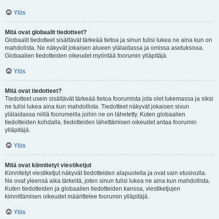
Ylös
Mitä ovat globaalit tiedotteet?
Globaalit tiedotteet sisältävät tärkeää tietoa ja sinun tulisi lukea ne aina kun on
mahdolista. Ne näkyvät jokaisen alueen ylälaidassa ja omissa asetuksissa.
Globaalien tiedotteiden oikeudet myöntää foorumin ylläpitäjä.
Ylös
Mitä ovat tiedotteet?
Tiedotteet usein sisältävät tärkeää tietoa foorumista jota olet lukemassa ja siksi
ne tulisi lukea aina kun mahdollista. Tiedotteet näkyvät jokaisen sivun
ylälaidassa niillä foorumeilla joihin ne on lähetetty. Kuten globaalien
tiedotteiden kohdalla, tiedotteiden lähettämisen oikeudet antaa foorumin
ylläpitäjä.
Ylös
Mitä ovat kiinnitetyt viestiketjut
Kiinnitetyt viestiketjut näkyvät tiedotteiden alapuolella ja ovat vain etusivulla.
Ne ovat yleensä aika tärkeitä, joten sinun tulisi lukea ne aina kun mahdollista.
Kuten tiedotteiden ja globaalien tiedotteiden kanssa, viestiketjujen
kiinnittämisen oikeudet määrittelee foorumin ylläpitäjä.
Ylös