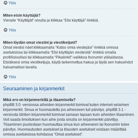
Ylös
Miten etsin käyttäjiä?
Vieraile “Käyttäjät”-sivulla ja klikkaa “Etsi käyttäjä”-linkkiä.
Ylös
Miten löydän omat viestini ja viestiketjuni?
Omat viestisi näet klikkaamalla “Katso omia viestejäsi”-linkkiä omissa
asetuksissa tai klikkaamalla “Etsi käyttäjän viesteistä”-linkkiä omalla
profiilisivullasi tai klikkaamalla “Pikalinkit”-valikkoa foorumin ylälaidassa.
Etsiäksesi omia viestiketjuja, käytä tarkennettua hakua ja täytä sen hakuehdot
haluamallasi tavalla.
Ylös
Seuraaminen ja kirjanmerkit
Mikä ero on kirjanmerkillä ja tilaamisella?
phpBB 3.0 -versiossa aiheiden kirjanmerkit toimivat kuten internet-selaimen
kirjanmerkit. Sinua ei huomautettu jos aiheeseen tuli päivitys. phpBB 3.1 -
versiosta lähtien kirjanmerkit toimivat samaan tapaan kuin aiheiden tilaaminen.
Voit saada ilmoituksen kun aihe josta sinulla on kirjanmerkki päivittyy.
Tilaaminen puolestaan huomauttaa sinua kun aiheeseen tai foorumiin tulee
päivitys. Huomautusten asetukset ja tilausten asetukset voidaan määrittää
omissa asetuksissa kohdassa “Omat asetukset”.