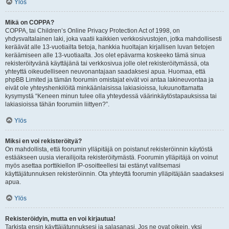
Ylös
Mikä on COPPA?
COPPA, tai Children’s Online Privacy Protection Act of 1998, on
yhdysvaltalainen laki, joka vaatii kaikkien verkkosivustojen, jotka mahdollisesti
keräävät alle 13-vuotiailta tietoja, hankkia huoltajan kirjallisen luvan tietojen
keräämiseen alle 13-vuotiaalta. Jos olet epävarma koskeeko tämä sinua
rekisteröityvänä käyttäjänä tai verkkosivua jolle olet rekisteröitymässä, ota
yhteyttä oikeudelliseen neuvonantajaan saadaksesi apua. Huomaa, että
phpBB Limited ja tämän foorumin omistajat eivät voi antaa lakineuvontaa ja
eivät ole yhteyshenkilöitä minkäänlaisissa lakiasioissa, lukuunottamatta
kysymystä “Keneen minun tulee olla yhteydessä väärinkäytöstapauksissa tai
lakiasioissa tähän foorumiin liittyen?”.
Ylös
Miksi en voi rekisteröityä?
On mahdollista, että foorumin ylläpitäjä on poistanut rekisteröinnin käytöstä
estääkseen uusia vierailijoita rekisteröitymästä. Foorumin ylläpitäjä on voinut
myös asettaa porttikiellon IP-osoitteellesi tai estänyt valitsemasi
käyttäjätunnuksen rekisteröinnin. Ota yhteyttä foorumin ylläpitäjään saadaksesi
apua.
Ylös
Rekisteröidyin, mutta en voi kirjautua!
Tarkista ensin käyttäjätunnuksesi ja salasanasi. Jos ne ovat oikein, yksi