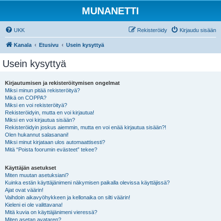
MUNANETTI
UKK
Rekisteröidy
Kirjaudu sisään
Kanala
Etusivu
Usein kysyttyä
Usein kysyttyä
Kirjautumisen ja rekisteröitymisen ongelmat
Miksi minun pitää rekisteröityä?
Mikä on COPPA?
Miksi en voi rekisteröityä?
Rekisteröidyin, mutta en voi kirjautua!
Miksi en voi kirjautua sisään?
Rekisteröidyin joskus aiemmin, mutta en voi enää kirjautua sisään?!
Olen hukannut salasanani!
Miksi minut kirjataan ulos automaattisesti?
Mitä “Poista foorumin evästeet” tekee?
Käyttäjän asetukset
Miten muutan asetuksiani?
Kuinka estän käyttäjänimeni näkymisen paikalla olevissa käyttäjissä?
Ajat ovat väärin!
Vaihdoin aikavyöhykkeen ja kellonaika on silti väärin!
Kieleni ei ole valittavana!
Mitä kuvia on käyttäjänimeni vieressä?
Miten asetan avataren?