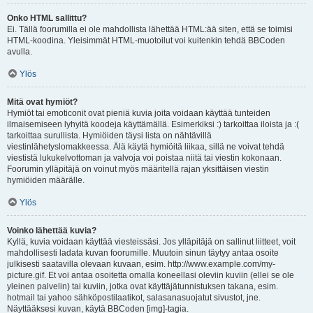
Onko HTML sallittu?
Ei. Tällä foorumilla ei ole mahdollista lähettää HTML:ää siten, että se toimisi
HTML-koodina. Yleisimmät HTML-muotoilut voi kuitenkin tehdä BBCoden
avulla.
Ylös
Mitä ovat hymiöt?
Hymiöt tai emoticonit ovat pieniä kuvia joita voidaan käyttää tunteiden
ilmaisemiseen lyhyitä koodeja käyttämällä. Esimerkiksi :) tarkoittaa iloista ja :(
tarkoittaa surullista. Hymiöiden täysi lista on nähtävillä
viestinlähetyslomakkeessa. Älä käytä hymiöitä liikaa, sillä ne voivat tehdä
viestistä lukukelvottoman ja valvoja voi poistaa niitä tai viestin kokonaan.
Foorumin ylläpitäjä on voinut myös määritellä rajan yksittäisen viestin
hymiöiden määrälle.
Ylös
Voinko lähettää kuvia?
Kyllä, kuvia voidaan käyttää viesteissäsi. Jos ylläpitäjä on sallinut liitteet, voit
mahdollisesti ladata kuvan foorumille. Muutoin sinun täytyy antaa osoite
julkisesti saatavilla olevaan kuvaan, esim. http://www.example.com/my-
picture.gif. Et voi antaa osoitetta omalla koneellasi oleviin kuviin (ellei se ole
yleinen palvelin) tai kuviin, jotka ovat käyttäjätunnistuksen takana, esim.
hotmail tai yahoo sähköpostilaatikot, salasanasuojatut sivustot, jne.
Näyttääksesi kuvan, käytä BBCoden [img]-tagia.