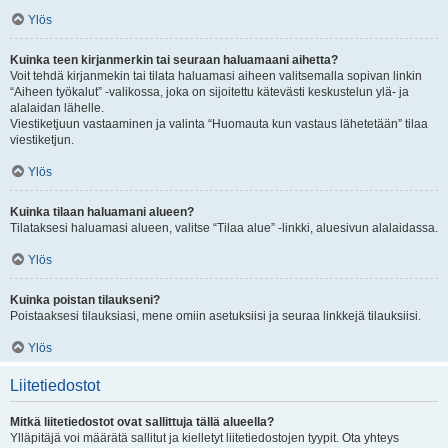
Ylös
Kuinka teen kirjanmerkin tai seuraan haluamaani aihetta?
Voit tehdä kirjanmekin tai tilata haluamasi aiheen valitsemalla sopivan linkin
“Aiheen työkalut” -valikossa, joka on sijoitettu kätevästi keskustelun ylä- ja
alalaidan lähelle.
Viestiketjuun vastaaminen ja valinta “Huomauta kun vastaus lähetetään” tilaa
viestiketjun.
Ylös
Kuinka tilaan haluamani alueen?
Tilataksesi haluamasi alueen, valitse “Tilaa alue” -linkki, aluesivun alalaidassa.
Ylös
Kuinka poistan tilaukseni?
Poistaaksesi tilauksiasi, mene omiin asetuksiisi ja seuraa linkkejä tilauksiisi.
Ylös
Liitetiedostot
Mitkä liitetiedostot ovat sallittuja tällä alueella?
Ylläpitäjä voi määrätä sallitut ja kielletyt liitetiedostojen tyypit. Ota yhteys