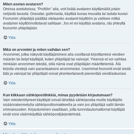
Miten asetan avataren?
Omissa asetuksissa, “Profiilin” alla, voit lisätä avataren käyttämällä jotain
neljästä tavasta: Gravatar, galleriasta, käyttää kuvaa muualta tai ladata kuvan.
Foorumin ylläpitäjä päättää otetaanko avataret käyttöön ja valitsee mitkä
avatarien käyttöönottotavat sallitaan. Jos et voi käyttää avataria, ota yhteyttä
foorumin ylläpitäjään.
Ylös
Mikä on arvonimi ja miten vaihdan sen?
Arvonimet, jotka näkyvät käyttäjänimesi alla osoittavat kirjoittamiesi viestien
määrän tai tietyt käyttäjät, kuten ylläpitäjät tai valvojat. Yleensä et voi vaihtaa
minkään arvonimen tekstiä, sillä nämä ovat ylläpitäjän määrittelemiä. Älä
kirjoita viestejä vain parantaaksesi arvonimeäsi. Useimmat foorumit eivät siedä
tätä ja valvojat tai ylläpitäjät voivat yksinkertaisesti pienentää viestilaskuriasi.
Ylös
Kun klikkaan sähköpostilinkkiä, minua pyydetään kirjautumaan?
Vain rekisteröityneet käyttäjät voivat lähettää sähköpostia muille käyttäjille
sisäänrakennetulla sähköpostilomakkeella ja vain jos ylläpitäjä sallii tämän
ominaisuuden. Kirjautuminen vaaditaan, jotta tunnistautumattomat käyttäjät
eivät voisi väärinkäyttää sähköpostijärjestelmää.
Ylös