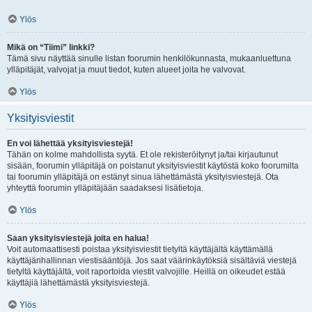
Ylös
Mikä on “Tiimi” linkki?
Tämä sivu näyttää sinulle listan foorumin henkilökunnasta, mukaanluettuna
ylläpitäjät, valvojat ja muut tiedot, kuten alueet joita he valvovat.
Ylös
Yksityisviestit
En voi lähettää yksityisviestejä!
Tähän on kolme mahdollista syytä. Et ole rekisteröitynyt ja/tai kirjautunut
sisään, foorumin ylläpitäjä on poistanut yksityisviestit käytöstä koko foorumilta
tai foorumin ylläpitäjä on estänyt sinua lähettämästä yksityisviestejä. Ota
yhteyttä foorumin ylläpitäjään saadaksesi lisätietoja.
Ylös
Saan yksityisviestejä joita en halua!
Voit automaattisesti poistaa yksityisviestit tietyltä käyttäjältä käyttämällä
käyttäjänhallinnan viestisääntöjä. Jos saat väärinkäytöksiä sisältäviä viestejä
tietyltä käyttäjältä, voit raportoida viestit valvojille. Heillä on oikeudet estää
käyttäjiä lähettämästä yksityisviestejä.
Ylös