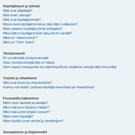
Käyttäjätasot ja ryhmät
Mitä ovat ylläpitäjät?
Mitä ovatr valvojat?
Mitä ovat käyttäjäryhmät?
Missä ovat käyttäjäryhmät ja miten liityn sellaiseen?
Miten pääsen käyttäjäryhmän johtajaksi?
Miksi jotkut käyttäjäryhmät näkyvät eri väreillä?
Mikä on “oletusryhmä”?
Mikä on “Tiimi” linkki?
Yksityisviestit
En voi lähettää yksityisviestejä!
Saan yksityisviestejä joita en halua!
Olen saanut roskapostia tai väärinkäytöksiä sisältäviä viestejä tältä foorumilta!
Ystävät ja vihamiehet
Mitä ovat kaveri ja vihamieslistat?
Kuinka voin lisätä / poistaa käyttäjiä kavereista tai vihamiehistä
Foorumilta hakeminen
Miten etsin alueelta tai alueilta?
Miksi hakuni ei löytänyt mitään?
Miksi haku johti tyhjään sivuun!?
Miten etsin käyttäjiä?
Miten löydän omat viestini ja viestiketjuni?
Seuraaminen ja kirjanmerkit