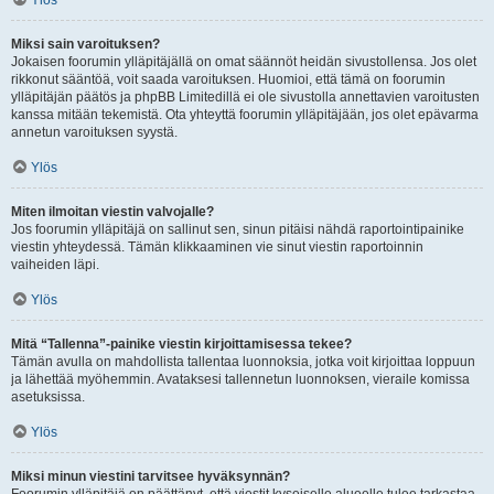
Ylös
Miksi sain varoituksen?
Jokaisen foorumin ylläpitäjällä on omat säännöt heidän sivustollensa. Jos olet
rikkonut sääntöä, voit saada varoituksen. Huomioi, että tämä on foorumin
ylläpitäjän päätös ja phpBB Limitedillä ei ole sivustolla annettavien varoitusten
kanssa mitään tekemistä. Ota yhteyttä foorumin ylläpitäjään, jos olet epävarma
annetun varoituksen syystä.
Ylös
Miten ilmoitan viestin valvojalle?
Jos foorumin ylläpitäjä on sallinut sen, sinun pitäisi nähdä raportointipainike
viestin yhteydessä. Tämän klikkaaminen vie sinut viestin raportoinnin
vaiheiden läpi.
Ylös
Mitä “Tallenna”-painike viestin kirjoittamisessa tekee?
Tämän avulla on mahdollista tallentaa luonnoksia, jotka voit kirjoittaa loppuun
ja lähettää myöhemmin. Avataksesi tallennetun luonnoksen, vieraile komissa
asetuksissa.
Ylös
Miksi minun viestini tarvitsee hyväksynnän?