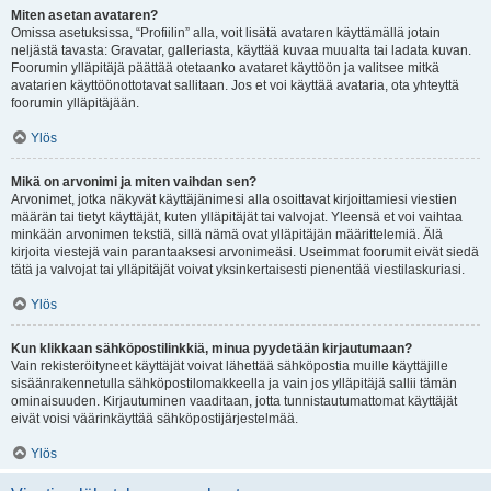
Miten asetan avataren?
Omissa asetuksissa, “Profiilin” alla, voit lisätä avataren käyttämällä jotain
neljästä tavasta: Gravatar, galleriasta, käyttää kuvaa muualta tai ladata kuvan.
Foorumin ylläpitäjä päättää otetaanko avataret käyttöön ja valitsee mitkä
avatarien käyttöönottotavat sallitaan. Jos et voi käyttää avataria, ota yhteyttä
foorumin ylläpitäjään.
Ylös
Mikä on arvonimi ja miten vaihdan sen?
Arvonimet, jotka näkyvät käyttäjänimesi alla osoittavat kirjoittamiesi viestien
määrän tai tietyt käyttäjät, kuten ylläpitäjät tai valvojat. Yleensä et voi vaihtaa
minkään arvonimen tekstiä, sillä nämä ovat ylläpitäjän määrittelemiä. Älä
kirjoita viestejä vain parantaaksesi arvonimeäsi. Useimmat foorumit eivät siedä
tätä ja valvojat tai ylläpitäjät voivat yksinkertaisesti pienentää viestilaskuriasi.
Ylös
Kun klikkaan sähköpostilinkkiä, minua pyydetään kirjautumaan?
Vain rekisteröityneet käyttäjät voivat lähettää sähköpostia muille käyttäjille
sisäänrakennetulla sähköpostilomakkeella ja vain jos ylläpitäjä sallii tämän
ominaisuuden. Kirjautuminen vaaditaan, jotta tunnistautumattomat käyttäjät
eivät voisi väärinkäyttää sähköpostijärjestelmää.
Ylös