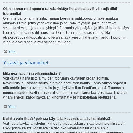
Olen saanut roskapostia tai väärinkäytöksiä sisältäviä viestejä tältä
foorumilta!
Olemme pahoillamme siitä. Tämän foorumin sähköpostilomake sisältää
ominaisuuksia, jotka yrittävät estää ja seurata käyttäjiä, jotka lähettävät
sellaisia viestejä, joten ota yhteyttä foorumin ylläpitäjään ja lähetä hänelle täysi
kopio saamastasi sähköpostista. On tärkeää, että se sisältää kaikki
otsaketiedot sähköpostista, jotka sisältävät viestin lähettäjän tiedot. Foorumin
ylläpitäjä voi sitten toimia tarpeen mukaan.
Ylös
Ystävät ja vihamiehet
Mitä ovat kaveri ja vihamieslistat?
Voit käyttää näitä listoja muiden foorumin käyttäjien organisointiin.
Kaverilistalle lisätään käyttäjiä omien asetusten kautta. Tämä auttaa nopeasti
näkemään jos he ovat paikalla ja yksityisviestien lähettämisessä. Teemasta
riippuen näiden käyttäjien viestit saatetaan myös korostaa. Jos lisäät käyttäjän
vihamieheksi, kaikki käyttäjän kirjoittamat viestit piilotetaan oletuksena.
Ylös
Kuinka voin lisätä / poistaa käyttäjiä kavereista tai vihamiehistä
Voit lisätä käyttäjiä listoihisi kahdella tapaa. Jokaisen käyttäjän profiilissa on
linkki jonka kautta voit lisätä heidät joko kavereihin tai vihamiehiin.