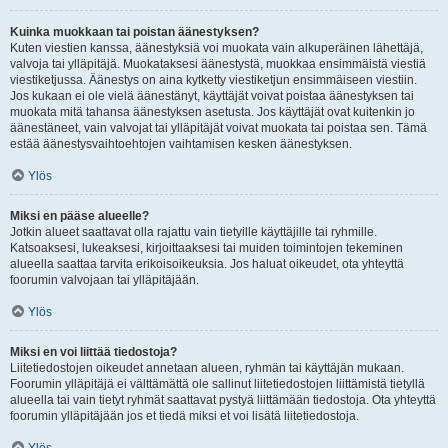
Kuinka muokkaan tai poistan äänestyksen?
Kuten viestien kanssa, äänestyksiä voi muokata vain alkuperäinen lähettäjä,
valvoja tai ylläpitäjä. Muokataksesi äänestystä, muokkaa ensimmäistä viestiä
viestiketjussa. Äänestys on aina kytketty viestiketjun ensimmäiseen viestiin.
Jos kukaan ei ole vielä äänestänyt, käyttäjät voivat poistaa äänestyksen tai
muokata mitä tahansa äänestyksen asetusta. Jos käyttäjät ovat kuitenkin jo
äänestäneet, vain valvojat tai ylläpitäjät voivat muokata tai poistaa sen. Tämä
estää äänestysvaihtoehtojen vaihtamisen kesken äänestyksen.
Ylös
Miksi en pääse alueelle?
Jotkin alueet saattavat olla rajattu vain tietyille käyttäjille tai ryhmille.
Katsoaksesi, lukeaksesi, kirjoittaaksesi tai muiden toimintojen tekeminen
alueella saattaa tarvita erikoisoikeuksia. Jos haluat oikeudet, ota yhteyttä
foorumin valvojaan tai ylläpitäjään.
Ylös
Miksi en voi liittää tiedostoja?
Liitetiedostojen oikeudet annetaan alueen, ryhmän tai käyttäjän mukaan.
Foorumin ylläpitäjä ei välttämättä ole sallinut liitetiedostojen liittämistä tietyllä
alueella tai vain tietyt ryhmät saattavat pystyä liittämään tiedostoja. Ota yhteyttä
foorumin ylläpitäjään jos et tiedä miksi et voi lisätä liitetiedostoja.