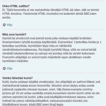
Onko HTML sallittu?
Ei. Tällä foorumilla ei ole mahdollista lähettää HTML:ää siten, että se toimisi
HTML-koodina. Yleisimmät HTML-muotoilut voi kuitenkin tehdä BBCoden
avulla.
Ylös
Mitä ovat hymiöt?
Hymiöt tai emoticonit ovat pieniä kuvia joita voidaan käyttää tunteiden
ilmaisemiseen lyhyitä koodeja käyttämällä. Esimerkiksi :) tarkoittaa iloista ja :(
tarkoittaa surullista. Hymiöiden täysi lista on nähtävillä
viestinlähetyslomakkeessa. Älä käytä hymiöitä liikaa, sillä ne voivat tehdä
viestistä lukukelvottoman ja valvoja voi poistaa niitä tai viestin kokonaan.
Foorumin ylläpitäjä on voinut myös määritellä rajan yksittäisen viestin
hymiöiden määrälle.
Ylös
Voinko lähettää kuvia?
Kyllä, kuvia voidaan käyttää viesteissäsi. Jos ylläpitäjä on sallinut liitteet, voit
mahdollisesti ladata kuvan foorumille. Muutoin sinun täytyy antaa osoite
julkisesti saatavilla olevaan kuvaan, esim. http://www.example.com/my-
picture.gif. Et voi antaa osoitetta omalla koneellasi oleviin kuviin (ellei se ole
yleinen palvelin) tai kuviin, jotka ovat käyttäjätunnistuksen takana, esim.
hotmail tai yahoo sähköpostilaatikot, salasanasuojatut sivustot, jne.
Näyttääksesi kuvan, käytä BBCoden [img]-tagia.