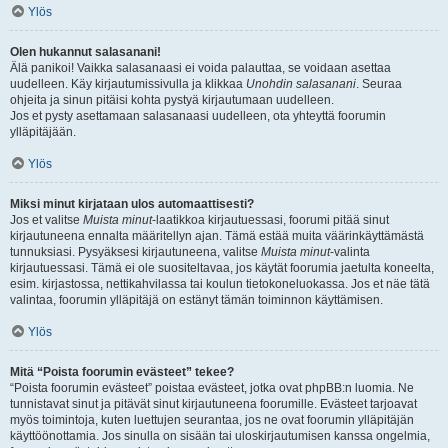
Ylös
Olen hukannut salasanani!
Älä panikoi! Vaikka salasanaasi ei voida palauttaa, se voidaan asettaa
uudelleen. Käy kirjautumissivulla ja klikkaa
Unohdin salasanani
. Seuraa
ohjeita ja sinun pitäisi kohta pystyä kirjautumaan uudelleen.
Jos et pysty asettamaan salasanaasi uudelleen, ota yhteyttä foorumin
ylläpitäjään.
Ylös
Miksi minut kirjataan ulos automaattisesti?
Jos et valitse
Muista minut
-laatikkoa kirjautuessasi, foorumi pitää sinut
kirjautuneena ennalta määritellyn ajan. Tämä estää muita väärinkäyttämästä
tunnuksiasi. Pysyäksesi kirjautuneena, valitse
Muista minut
-valinta
kirjautuessasi. Tämä ei ole suositeltavaa, jos käytät foorumia jaetulta koneelta,
esim. kirjastossa, nettikahvilassa tai koulun tietokoneluokassa. Jos et näe tätä
valintaa, foorumin ylläpitäjä on estänyt tämän toiminnon käyttämisen.
Ylös
Mitä “Poista foorumin evästeet” tekee?
“Poista foorumin evästeet” poistaa evästeet, jotka ovat phpBB:n luomia. Ne
tunnistavat sinut ja pitävät sinut kirjautuneena foorumille. Evästeet tarjoavat
myös toimintoja, kuten luettujen seurantaa, jos ne ovat foorumin ylläpitäjän
käyttöönottamia. Jos sinulla on sisään tai uloskirjautumisen kanssa ongelmia,