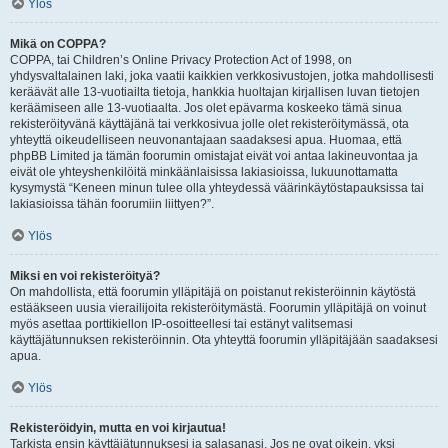
Ylös
Mikä on COPPA?
COPPA, tai Children’s Online Privacy Protection Act of 1998, on
yhdysvaltalainen laki, joka vaatii kaikkien verkkosivustojen, jotka mahdollisesti
keräävät alle 13-vuotiailta tietoja, hankkia huoltajan kirjallisen luvan tietojen
keräämiseen alle 13-vuotiaalta. Jos olet epävarma koskeeko tämä sinua
rekisteröityvänä käyttäjänä tai verkkosivua jolle olet rekisteröitymässä, ota
yhteyttä oikeudelliseen neuvonantajaan saadaksesi apua. Huomaa, että
phpBB Limited ja tämän foorumin omistajat eivät voi antaa lakineuvontaa ja
eivät ole yhteyshenkilöitä minkäänlaisissa lakiasioissa, lukuunottamatta
kysymystä “Keneen minun tulee olla yhteydessä väärinkäytöstapauksissa tai
lakiasioissa tähän foorumiin liittyen?”.
Ylös
Miksi en voi rekisteröityä?
On mahdollista, että foorumin ylläpitäjä on poistanut rekisteröinnin käytöstä
estääkseen uusia vierailijoita rekisteröitymästä. Foorumin ylläpitäjä on voinut
myös asettaa porttikiellon IP-osoitteellesi tai estänyt valitsemasi
käyttäjätunnuksen rekisteröinnin. Ota yhteyttä foorumin ylläpitäjään saadaksesi
apua.
Ylös
Rekisteröidyin, mutta en voi kirjautua!
Tarkista ensin käyttäjätunnuksesi ja salasanasi. Jos ne ovat oikein, yksi