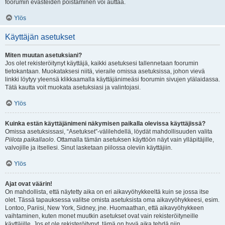
foorumin evästeiden poistaminen voi auttaa.
Ylös
Käyttäjän asetukset
Miten muutan asetuksiani?
Jos olet rekisteröitynyt käyttäjä, kaikki asetuksesi tallennetaan foorumin
tietokantaan. Muokataksesi niitä, vieraile omissa asetuksissa, johon vievä
linkki löytyy yleensä klikkaamalla käyttäjänimeäsi foorumin sivujen ylälaidassa.
Tätä kautta voit muokata asetuksiasi ja valintojasi.
Ylös
Kuinka estän käyttäjänimeni näkymisen paikalla olevissa käyttäjissä?
Omissa asetuksissasi, “Asetukset”-välilehdellä, löydät mahdollisuuden valita
Piilota paikallaolo
. Ottamalla tämän asetuksen käyttöön näyt vain ylläpitäjille,
valvojille ja itsellesi. Sinut lasketaan piilossa oleviin käyttäjiin.
Ylös
Ajat ovat väärin!
On mahdollista, että näytetty aika on eri aikavyöhykkeeltä kuin se jossa itse
olet. Tässä tapauksessa valitse omista asetuksista oma aikavyöhykkeesi, esim.
Lontoo, Pariisi, New York, Sidney, jne. Huomaathan, että aikavyöhykkeen
vaihtaminen, kuten monet muutkin asetukset ovat vain rekisteröityneille
käyttäjille. Jos et ole rekisteröitynyt, tämä on hyvä aika tehdä niin.