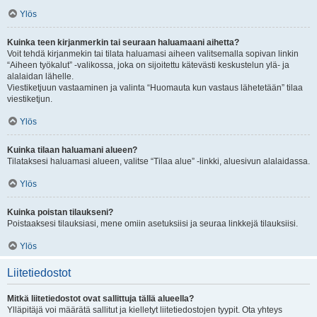
Ylös
Kuinka teen kirjanmerkin tai seuraan haluamaani aihetta?
Voit tehdä kirjanmekin tai tilata haluamasi aiheen valitsemalla sopivan linkin
“Aiheen työkalut” -valikossa, joka on sijoitettu kätevästi keskustelun ylä- ja
alalaidan lähelle.
Viestiketjuun vastaaminen ja valinta “Huomauta kun vastaus lähetetään” tilaa
viestiketjun.
Ylös
Kuinka tilaan haluamani alueen?
Tilataksesi haluamasi alueen, valitse “Tilaa alue” -linkki, aluesivun alalaidassa.
Ylös
Kuinka poistan tilaukseni?
Poistaaksesi tilauksiasi, mene omiin asetuksiisi ja seuraa linkkejä tilauksiisi.
Ylös
Liitetiedostot
Mitkä liitetiedostot ovat sallittuja tällä alueella?
Ylläpitäjä voi määrätä sallitut ja kielletyt liitetiedostojen tyypit. Ota yhteys