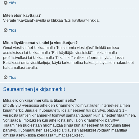
Ylös
Miten etsin käyttäjiä?
Vieraile “Käyttäjät”-sivulla ja klikkaa “Etsi käyttäjä”-linkkiä.
Ylös
Miten löydän omat viestini ja viestiketjuni?
Omat viestisi näet klikkaamalla “Katso omia viestejäsi”-linkkiä omissa
asetuksissa tai klikkaamalla “Etsi käyttäjän viesteistä”-linkkiä omalla
profiilisivullasi tai klikkaamalla “Pikalinkit”-valikkoa foorumin ylälaidassa.
Etsiäksesi omia viestiketjuja, käytä tarkennettua hakua ja täytä sen hakuehdot
haluamallasi tavalla.
Ylös
Seuraaminen ja kirjanmerkit
Mikä ero on kirjanmerkillä ja tilaamisella?
phpBB 3.0 -versiossa aiheiden kirjanmerkit toimivat kuten internet-selaimen
kirjanmerkit. Sinua ei huomautettu jos aiheeseen tuli päivitys. phpBB 3.1 -
versiosta lähtien kirjanmerkit toimivat samaan tapaan kuin aiheiden tilaaminen.
Voit saada ilmoituksen kun aihe josta sinulla on kirjanmerkki päivittyy.
Tilaaminen puolestaan huomauttaa sinua kun aiheeseen tai foorumiin tulee
päivitys. Huomautusten asetukset ja tilausten asetukset voidaan määrittää
omissa asetuksissa kohdassa “Omat asetukset”.