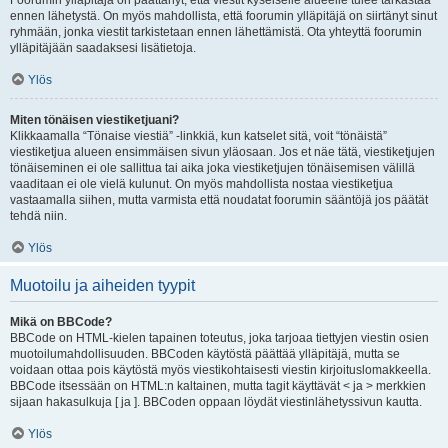
Foorumin ylläpitäjä on päättänyt, että viestit kyseiselle alueelle tulee tarkastaa
ennen lähetystä. On myös mahdollista, että foorumin ylläpitäjä on siirtänyt sinut
ryhmään, jonka viestit tarkistetaan ennen lähettämistä. Ota yhteyttä foorumin
ylläpitäjään saadaksesi lisätietoja.
Ylös
Miten tönäisen viestiketjuani?
Klikkaamalla “Tönaise viestiä” -linkkiä, kun katselet sitä, voit “tönäistä”
viestiketjua alueen ensimmäisen sivun yläosaan. Jos et näe tätä, viestiketjujen
tönäiseminen ei ole sallittua tai aika joka viestiketjujen tönäisemisen välillä
vaaditaan ei ole vielä kulunut. On myös mahdollista nostaa viestiketjua
vastaamalla siihen, mutta varmista että noudatat foorumin sääntöjä jos päätät
tehdä niin.
Ylös
Muotoilu ja aiheiden tyypit
Mikä on BBCode?
BBCode on HTML-kielen tapainen toteutus, joka tarjoaa tiettyjen viestin osien
muotoilumahdollisuuden. BBCoden käytöstä päättää ylläpitäjä, mutta se
voidaan ottaa pois käytöstä myös viestikohtaisesti viestin kirjoituslomakkeella.
BBCode itsessään on HTML:n kaltainen, mutta tagit käyttävät < ja > merkkien
sijaan hakasulkuja [ ja ]. BBCoden oppaan löydät viestinlähetyssivun kautta.
Ylös