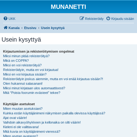
MUNANETTI
UKK
Rekisteröidy
Kirjaudu sisään
Kanala
Etusivu
Usein kysyttyä
Usein kysyttyä
Kirjautumisen ja rekisteröitymisen ongelmat
Miksi minun pitää rekisteröityä?
Mikä on COPPA?
Miksi en voi rekisteröityä?
Rekisteröidyin, mutta en voi kirjautua!
Miksi en voi kirjautua sisään?
Rekisteröidyin joskus aiemmin, mutta en voi enää kirjautua sisään?!
Olen hukannut salasanani!
Miksi minut kirjataan ulos automaattisesti?
Mitä “Poista foorumin evästeet” tekee?
Käyttäjän asetukset
Miten muutan asetuksiani?
Kuinka estän käyttäjänimeni näkymisen paikalla olevissa käyttäjissä?
Ajat ovat väärin!
Vaihdoin aikavyöhykkeen ja kellonaika on silti väärin!
Kieleni ei ole valittavana!
Mitä kuvia on käyttäjänimeni vieressä?
Miten asetan avataren?