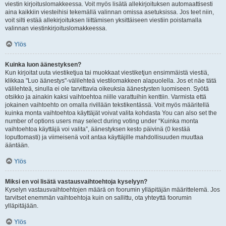
viestin kirjoituslomakkeessa. Voit myös lisätä allekirjoituksen automaattisesti
aina kaikkiin viesteihisi tekemällä valinnan omissa asetuksissa. Jos teet niin,
voit silti estää allekirjoituksen liittämisen yksittäiseen viestiin poistamalla
valinnan viestinkirjoituslomakkeessa.
Ylös
Kuinka luon äänestyksen?
Kun kirjoitat uuta viestiketjua tai muokkaat viestiketjun ensimmäistä viestiä,
klikkaa "Luo äänestys"-välilehteä viestilomakkeen alapuolella. Jos et näe tätä
välilehteä, sinulla ei ole tarvittavia oikeuksia äänestysten luomiseen. Syötä
otsikko ja ainakin kaksi vaihtoehtoa niille varattuihin kenttiin. Varmista että
jokainen vaihtoehto on omalla rivillään tekstikentässä. Voit myös määritellä
kuinka monta vaihtoehtoa käyttäjät voivat valita kohdasta You can also set the
number of options users may select during voting under “Kuinka monta
vaihtoehtoa käyttäjä voi valita”, äänestyksen kesto päivinä (0 kestää
loputtomasti) ja viimeisenä voit antaa käyttäjille mahdollisuuden muuttaa
ääntään.
Ylös
Miksi en voi lisätä vastausvaihtoehtoja kyselyyn?
Kyselyn vastausvaihtoehtojen määrä on foorumin ylläpitäjän määrittelemä. Jos
tarvitset enemmän vaihtoehtoja kuin on sallittu, ota yhteyttä foorumin
ylläpitäjään.
Ylös