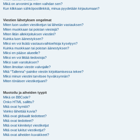
Mikä on arvonimi ja miten vaihdan sen?
Kun klikkaan sähköpostilinkkiä, minua pyydetään kirjautumaan?
Viestien lähetyksen ongelmat
Miten luon uuden viestiketjun tai lähetän vastauksen?
Miten muokkaan tai poistan viestejä?
Miten liitän allekirjoituksen viestiini?
Kuinka luon äänestyksen?
Miksi en voi lisätä vastausvaihtoehtoja kyselyyn?
Kuinka muokkaan tai poistan äänestyksen?
Miksi en pääse alueelle?
Miksi en voi liittää tiedostoja?
Miksi sain varoituksen?
Miten ilmoitan viestin valvojalle?
Mitä “Tallenna”-painike viestin kirjoittamisessa tekee?
Miksi minun viestini tarvitsee hyväksynnän?
Miten tönäisen viestiketjuani?
Muotoilu ja aiheiden tyypit
Mikä on BBCode?
Onko HTML sallittu?
Mitä ovat hymiöt?
Voinko lähettää kuvia?
Mitä ovat globaalit tiedotteet?
Mitä ovat tiedotteet?
Mitä ovat kiinnitetyt viestiketjut
Mitä ovat lukitut viestiketjut?
Mitä ovat aiheiden kuvakkeet?