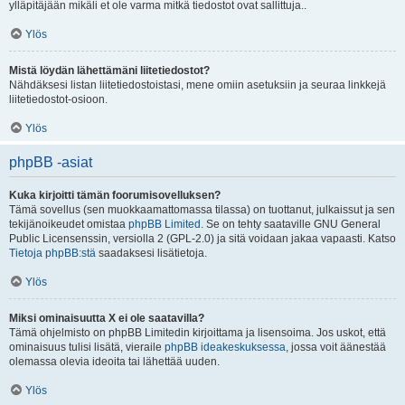
ylläpitäjään mikäli et ole varma mitkä tiedostot ovat sallittuja..
Ylös
Mistä löydän lähettämäni liitetiedostot?
Nähdäksesi listan liitetiedostoistasi, mene omiin asetuksiin ja seuraa linkkejä
liitetiedostot-osioon.
Ylös
phpBB -asiat
Kuka kirjoitti tämän foorumisovelluksen?
Tämä sovellus (sen muokkaamattomassa tilassa) on tuottanut, julkaissut ja sen
tekijänoikeudet omistaa
phpBB Limited
. Se on tehty saataville GNU General
Public Licensenssin, versiolla 2 (GPL-2.0) ja sitä voidaan jakaa vapaasti. Katso
Tietoja phpBB:stä
saadaksesi lisätietoja.
Ylös
Miksi ominaisuutta X ei ole saatavilla?
Tämä ohjelmisto on phpBB Limitedin kirjoittama ja lisensoima. Jos uskot, että
ominaisuus tulisi lisätä, vieraile
phpBB ideakeskuksessa
, jossa voit äänestää
olemassa olevia ideoita tai lähettää uuden.
Ylös