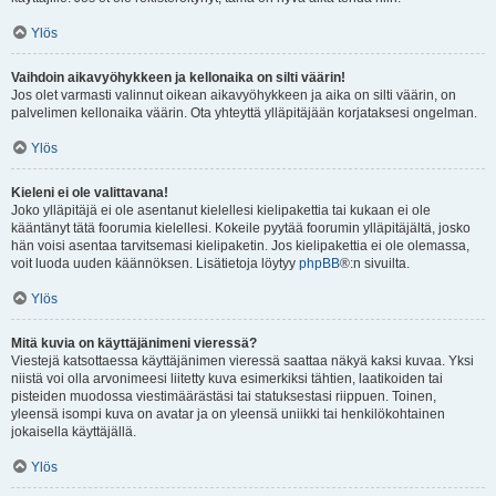
Ylös
Vaihdoin aikavyöhykkeen ja kellonaika on silti väärin!
Jos olet varmasti valinnut oikean aikavyöhykkeen ja aika on silti väärin, on
palvelimen kellonaika väärin. Ota yhteyttä ylläpitäjään korjataksesi ongelman.
Ylös
Kieleni ei ole valittavana!
Joko ylläpitäjä ei ole asentanut kielellesi kielipakettia tai kukaan ei ole
kääntänyt tätä foorumia kielellesi. Kokeile pyytää foorumin ylläpitäjältä, josko
hän voisi asentaa tarvitsemasi kielipaketin. Jos kielipakettia ei ole olemassa,
voit luoda uuden käännöksen. Lisätietoja löytyy
phpBB
®:n sivuilta.
Ylös
Mitä kuvia on käyttäjänimeni vieressä?
Viestejä katsottaessa käyttäjänimen vieressä saattaa näkyä kaksi kuvaa. Yksi
niistä voi olla arvonimeesi liitetty kuva esimerkiksi tähtien, laatikoiden tai
pisteiden muodossa viestimäärästäsi tai statuksestasi riippuen. Toinen,
yleensä isompi kuva on avatar ja on yleensä uniikki tai henkilökohtainen
jokaisella käyttäjällä.
Ylös