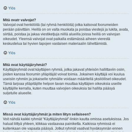
Ylös
Mitä ovatr valvojat?
Valvojat ovat henkilöitä (tai ryhmä henkilöitä) jotka katsovat foorumeiden
perään päivittäin. Heillä on on valta muokata ja poistaa viestejä ja lukita, avata,
siirtää, poistaa ja jakaa viestiketjuja niillä alueilla joissa heillä on valvojan
oikeudet. Yleensä valvojat ovat paikalla estämässä aiheen vierestä
keskustelua tai hyvien tapojen vastaisen materiaalin lähettämistä.
Ylös
Mitä ovat käyttäjäryhmät?
Käyttäjäryhmät ovat käyttäjien ryhmiä, jotka jakavat yhteisön hallittaviin osiin,
joiden kanssa foorumin ylläpitäjät voivat toimia. Jokainen käyttäjä voi kuulua
useisiin ryhmiin ja jokaiselle ryhmälle voidaan määritellä yksilölliset oikeudet.
Tämä tarjoaa ylläpitäjille helpon tavan muuttaa käyttäjien oikeuksia useille
käyttäjille kerralla, kuten muuttaa valvojien oikeuksia tai hallita pääsyä
suljetulle alueelle.
Ylös
Missä ovat käyttäjäryhmät ja miten liityn sellaiseen?
Voit nähdä kaikki ryhmät “Käyttäjäryhmät”-linkin kautta omissa asetuksissa. Jos
haluat liittyä yhteen, klikkaa vastaavaa painiketta. Kaikissa ryhmissä ei
kuitenkaan ole vapaata pääsyä. Jotkut ryhmät vaativat hyväksynnän ennen