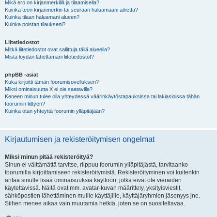
Mikä ero on kirjanmerkillä ja tilaamisella?
Kuinka teen kirjanmerkin tai seuraan haluamaani aihetta?
Kuinka tilaan haluamani alueen?
Kuinka poistan tilaukseni?
Liitetiedostot
Mitkä liitetiedostot ovat sallittuja tällä alueella?
Mistä löydän lähettämäni liitetiedostot?
phpBB -asiat
Kuka kirjoitti tämän foorumisovelluksen?
Miksi ominaisuutta X ei ole saatavilla?
Keneen minun tulee olla yhteydessä väärinkäytöstapauksissa tai lakiasioissa tähän
foorumiin liittyen?
Kuinka otan yhteyttä foorumin ylläpitäjään?
Kirjautumisen ja rekisteröitymisen ongelmat
Miksi minun pitää rekisteröityä?
Sinun ei välttämättä tarvitse, riippuu foorumin ylläpitäjästä, tarvitaanko
foorumilla kirjoittamiseen rekisteröitymistä. Rekisteröityminen voi kuitenkin
antaa sinulle lisää ominaisuuksia käyttöön, jotka eivät ole vieraiden
käytettävissä. Näitä ovat mm. avatar-kuvan määrittely, yksityisviestit,
sähköpostien lähettäminen muille käyttäjille, käyttäjäryhmien jäsenyys jne.
Siihen menee aikaa vain muutamia hetkiä, joten se on suositeltavaa.