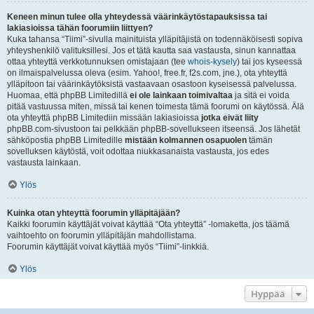
Keneen minun tulee olla yhteydessä väärinkäytöstapauksissa tai
lakiasioissa tähän foorumiin liittyen?
Kuka tahansa “Tiimi”-sivulla mainituista ylläpitäjistä on todennäköisesti sopiva
yhteyshenkilö valituksillesi. Jos et tätä kautta saa vastausta, sinun kannattaa
ottaa yhteyttä verkkotunnuksen omistajaan (tee
whois-kysely
) tai jos kyseessä
on ilmaispalvelussa oleva (esim. Yahoo!, free.fr, f2s.com, jne.), ota yhteyttä
ylläpitoon tai väärinkäytöksistä vastaavaan osastoon kyseisessä palvelussa.
Huomaa, että phpBB Limitedillä
ei ole lainkaan toimivaltaa
ja sitä ei voida
pitää vastuussa miten, missä tai kenen toimesta tämä foorumi on käytössä. Älä
ota yhteyttä phpBB Limitediin missään lakiasioissa
jotka eivät liity
phpBB.com-sivustoon tai pelkkään phpBB-sovellukseen itseensä. Jos lähetät
sähköpostia phpBB Limitedille
mistään kolmannen osapuolen
tämän
sovelluksen käytöstä, voit odottaa niukkasanaista vastausta, jos edes
vastausta lainkaan.
Ylös
Kuinka otan yhteyttä foorumin ylläpitäjään?
Kaikki foorumin käyttäjät voivat käyttää “Ota yhteyttä” -lomaketta, jos täämä
vaihtoehto on foorumin ylläpitäjän mahdollistama.
Foorumin käyttäjät voivat käyttää myös “Tiimi”-linkkiä.
Ylös
Hyppää