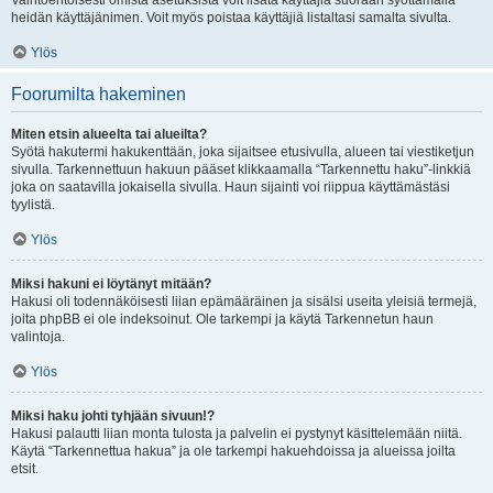
Vaihtoehtoisesti omista asetuksista voit lisätä käyttäjiä suoraan syöttämällä
heidän käyttäjänimen. Voit myös poistaa käyttäjiä listaltasi samalta sivulta.
Ylös
Foorumilta hakeminen
Miten etsin alueelta tai alueilta?
Syötä hakutermi hakukenttään, joka sijaitsee etusivulla, alueen tai viestiketjun
sivulla. Tarkennettuun hakuun pääset klikkaamalla “Tarkennettu haku”-linkkiä
joka on saatavilla jokaisella sivulla. Haun sijainti voi riippua käyttämästäsi
tyylistä.
Ylös
Miksi hakuni ei löytänyt mitään?
Hakusi oli todennäköisesti liian epämääräinen ja sisälsi useita yleisiä termejä,
joita phpBB ei ole indeksoinut. Ole tarkempi ja käytä Tarkennetun haun
valintoja.
Ylös
Miksi haku johti tyhjään sivuun!?
Hakusi palautti liian monta tulosta ja palvelin ei pystynyt käsittelemään niitä.
Käytä “Tarkennettua hakua” ja ole tarkempi hakuehdoissa ja alueissa joilta
etsit.