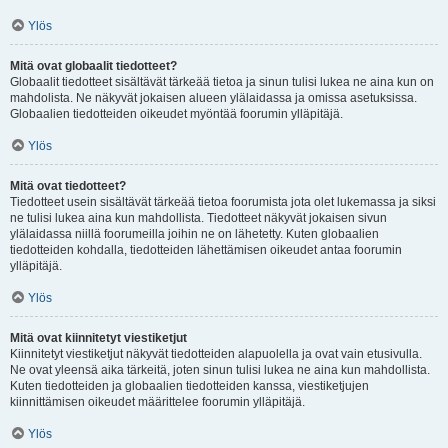
Ylös
Mitä ovat globaalit tiedotteet?
Globaalit tiedotteet sisältävät tärkeää tietoa ja sinun tulisi lukea ne aina kun on
mahdolista. Ne näkyvät jokaisen alueen ylälaidassa ja omissa asetuksissa.
Globaalien tiedotteiden oikeudet myöntää foorumin ylläpitäjä.
Ylös
Mitä ovat tiedotteet?
Tiedotteet usein sisältävät tärkeää tietoa foorumista jota olet lukemassa ja siksi
ne tulisi lukea aina kun mahdollista. Tiedotteet näkyvät jokaisen sivun
ylälaidassa niillä foorumeilla joihin ne on lähetetty. Kuten globaalien
tiedotteiden kohdalla, tiedotteiden lähettämisen oikeudet antaa foorumin
ylläpitäjä.
Ylös
Mitä ovat kiinnitetyt viestiketjut
Kiinnitetyt viestiketjut näkyvät tiedotteiden alapuolella ja ovat vain etusivulla.
Ne ovat yleensä aika tärkeitä, joten sinun tulisi lukea ne aina kun mahdollista.
Kuten tiedotteiden ja globaalien tiedotteiden kanssa, viestiketjujen
kiinnittämisen oikeudet määrittelee foorumin ylläpitäjä.
Ylös