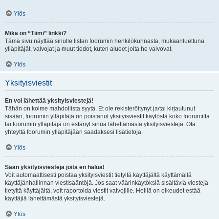
Ylös
Mikä on “Tiimi” linkki?
Tämä sivu näyttää sinulle listan foorumin henkilökunnasta, mukaanluettuna
ylläpitäjät, valvojat ja muut tiedot, kuten alueet joita he valvovat.
Ylös
Yksityisviestit
En voi lähettää yksityisviestejä!
Tähän on kolme mahdollista syytä. Et ole rekisteröitynyt ja/tai kirjautunut
sisään, foorumin ylläpitäjä on poistanut yksityisviestit käytöstä koko foorumilta
tai foorumin ylläpitäjä on estänyt sinua lähettämästä yksityisviestejä. Ota
yhteyttä foorumin ylläpitäjään saadaksesi lisätietoja.
Ylös
Saan yksityisviestejä joita en halua!
Voit automaattisesti poistaa yksityisviestit tietyltä käyttäjältä käyttämällä
käyttäjänhallinnan viestisääntöjä. Jos saat väärinkäytöksiä sisältäviä viestejä
tietyltä käyttäjältä, voit raportoida viestit valvojille. Heillä on oikeudet estää
käyttäjiä lähettämästä yksityisviestejä.
Ylös