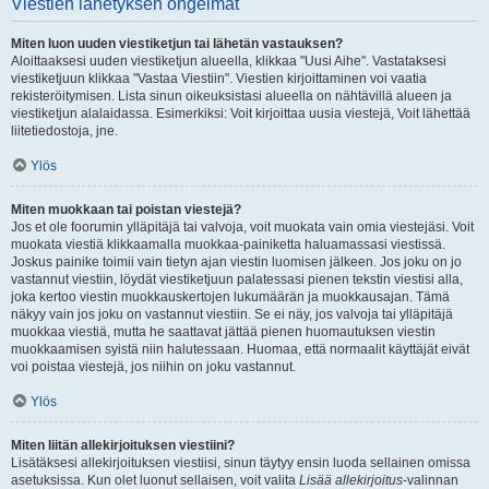
Viestien lähetyksen ongelmat
Miten luon uuden viestiketjun tai lähetän vastauksen?
Aloittaaksesi uuden viestiketjun alueella, klikkaa "Uusi Aihe". Vastataksesi
viestiketjuun klikkaa "Vastaa Viestiin". Viestien kirjoittaminen voi vaatia
rekisteröitymisen. Lista sinun oikeuksistasi alueella on nähtävillä alueen ja
viestiketjun alalaidassa. Esimerkiksi: Voit kirjoittaa uusia viestejä, Voit lähettää
liitetiedostoja, jne.
Ylös
Miten muokkaan tai poistan viestejä?
Jos et ole foorumin ylläpitäjä tai valvoja, voit muokata vain omia viestejäsi. Voit
muokata viestiä klikkaamalla muokkaa-painiketta haluamassasi viestissä.
Joskus painike toimii vain tietyn ajan viestin luomisen jälkeen. Jos joku on jo
vastannut viestiin, löydät viestiketjuun palatessasi pienen tekstin viestisi alla,
joka kertoo viestin muokkauskertojen lukumäärän ja muokkausajan. Tämä
näkyy vain jos joku on vastannut viestiin. Se ei näy, jos valvoja tai ylläpitäjä
muokkaa viestiä, mutta he saattavat jättää pienen huomautuksen viestin
muokkaamisen syistä niin halutessaan. Huomaa, että normaalit käyttäjät eivät
voi poistaa viestejä, jos niihin on joku vastannut.
Ylös
Miten liitän allekirjoituksen viestiini?
Lisätäksesi allekirjoituksen viestiisi, sinun täytyy ensin luoda sellainen omissa
asetuksissa. Kun olet luonut sellaisen, voit valita
Lisää allekirjoitus
-valinnan