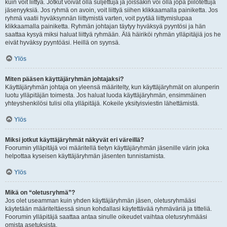
kuin voit liittyä. Jotkut voivat olla suljettuja ja joissakin voi olla jopa piilotettuja
jäsenyyksiä. Jos ryhmä on avoin, voit liittyä siihen klikkaamalla painiketta. Jos
ryhmä vaatii hyväksynnän liittymistä varten, voit pyytää liittymislupaa
klikkaamalla painiketta. Ryhmän johtajan täytyy hyväksyä pyyntösi ja hän
saattaa kysyä miksi haluat liittyä ryhmään. Älä häiriköi ryhmän ylläpitäjiä jos he
eivät hyväksy pyyntöäsi. Heillä on syynsä.
Ylös
Miten pääsen käyttäjäryhmän johtajaksi?
Käyttäjäryhmän johtaja on yleensä määritelty, kun käyttäjäryhmät on alunperin
luotu ylläpitäjän toimesta. Jos haluat luoda käyttäjäryhmän, ensimmäinen
yhteyshenkilösi tulisi olla ylläpitäjä. Kokeile yksityisviestin lähettämistä.
Ylös
Miksi jotkut käyttäjäryhmät näkyvät eri väreillä?
Foorumin ylläpitäjä voi määritellä tietyn käyttäjäryhmän jäsenille värin joka
helpottaa kyseisen käyttäjäryhmän jäsenten tunnistamista.
Ylös
Mikä on “oletusryhmä”?
Jos olet useamman kuin yhden käyttäjäryhmän jäsen, oletusryhmääsi
käytetään määriteltäessä sinun kohdallasi käytettävää ryhmäväriä ja titteliä.
Foorumin ylläpitäjä saattaa antaa sinulle oikeudet vaihtaa oletusryhmääsi
omista asetuksista.