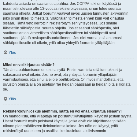
kahdesta asiasta on saattanut tapahtua. Jos COPPA-tuki on käytössä ja
määrittelit olevasi alle 13-vuotias rekisteröityessäsi, sinun tulee seurata
saamiasi ohjeita. Jotkut foorumit vaativat myös uusien tunnusten aktivoinnin
joko sinun itsesi toimesta tai ylläpitäjän toimesta ennen kuin voit kirjautua
sisään. Tämä tieto kerrottiin rekisteröitymisen yhteydessä. Jos sinulle
lähetettiin sähköpostia, seuraa ohjeita. Jos et saanut sähköpostia, olet
saattanut antaa virheellisen sähköpostiosoitteen tai sähköpostit ovat
saattaneet jäädä roskapostisuodattimeen. Jos olet varma, että antamasi
sähköpostiosoite oli oikein, yritä ottaa yhteyttä foorumin ylläpitäjään.
Ylös
Miksi en voi kirjautua sisään?
Tämän tapahtumiseen on useita syitä. Ensin, varmista että tunnuksesi ja
salasanasi ovat oikein. Jos ne ovat, ota yhteyttä foorumin ylläpitäjään
varmistaaksesi, että sinulla ei ole porttikieltoja. On myös mahdollista, että
sivuston omistajalla on asetusvirhe heidän päässään ja heidän pitäisi korjata
se.
Ylös
Rekisteröidyin joskus aiemmin, mutta en voi enää kirjautua sisään?!
On mahdollista, että ylläpitäjä on poistanut käyttäjätilisi käytöstä jostain syystä.
Useat foorumit myös poistavat käyttäjiä, jotka eivät ole kirjoittaneet pitkään
aikaan pienentääkseen tietokantansa kokoa. Jos näin on käynyt, yritä
rekisteröityä uudelleen ja osallistu keskusteluun aktiivisemmin.