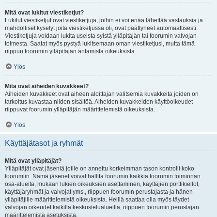
Mitä ovat lukitut viestiketjut?
Lukitut viestiketjut ovat viestiketjuja, joihin ei voi enää lähettää vastauksia ja
mahdolliset kyselyt joita viestiketjussa oli, ovat päättyneet automaattisesti.
Viestiketjuja voidaan lukita useista syistä ylläpitäjän tai foorumin valvojan
toimesta. Saatat myös pystyä lukitsemaan oman viestiketjusi, mutta tämä
riippuu foorumin ylläpitäjän antamista oikeuksista.
Ylös
Mitä ovat aiheiden kuvakkeet?
Aiheiden kuvakkeet ovat aiheen aloittajan valitsemia kuvakkeita joiden on
tarkoitus kuvastaa niiden sisältöä. Aiheiden kuvakkeiden käyttöoikeudet
riippuvat foorumin ylläpitäjän määrittelemistä oikeuksista.
Ylös
Käyttäjätasot ja ryhmät
Mitä ovat ylläpitäjät?
Ylläpitäjät ovat jäseniä joille on annettu korkeimman tason kontrolli koko
foorumiin. Nämä jäsenet voivat hallita foorumin kaikkia foorumin toiminnan
osa-alueita, mukaan lukien oikeuksien asettaminen, käyttäjien porttikiellot,
käyttäjäryhmät ja valvojat yms., riippuen foorumin perustajasta ja hänen
ylläpitäjille määrittelemistä oikeuksista. Heillä saattaa olla myös täydet
valvojan oikeudet kaikilla keskustelualueilla, riippuen foorumin perustajan
määrittelemistä asetuksista.