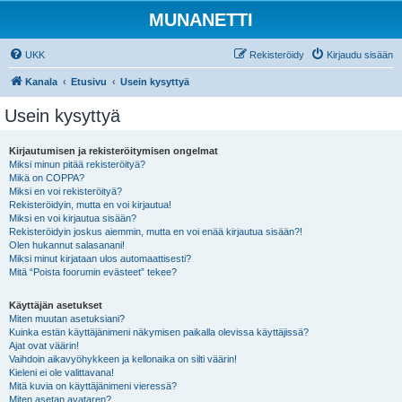
MUNANETTI
UKK
Rekisteröidy
Kirjaudu sisään
Kanala
Etusivu
Usein kysyttyä
Usein kysyttyä
Kirjautumisen ja rekisteröitymisen ongelmat
Miksi minun pitää rekisteröityä?
Mikä on COPPA?
Miksi en voi rekisteröityä?
Rekisteröidyin, mutta en voi kirjautua!
Miksi en voi kirjautua sisään?
Rekisteröidyin joskus aiemmin, mutta en voi enää kirjautua sisään?!
Olen hukannut salasanani!
Miksi minut kirjataan ulos automaattisesti?
Mitä “Poista foorumin evästeet” tekee?
Käyttäjän asetukset
Miten muutan asetuksiani?
Kuinka estän käyttäjänimeni näkymisen paikalla olevissa käyttäjissä?
Ajat ovat väärin!
Vaihdoin aikavyöhykkeen ja kellonaika on silti väärin!
Kieleni ei ole valittavana!
Mitä kuvia on käyttäjänimeni vieressä?
Miten asetan avataren?