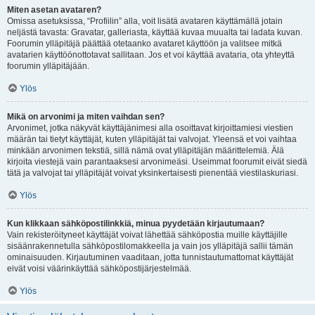
Miten asetan avataren?
Omissa asetuksissa, “Profiilin” alla, voit lisätä avataren käyttämällä jotain
neljästä tavasta: Gravatar, galleriasta, käyttää kuvaa muualta tai ladata kuvan.
Foorumin ylläpitäjä päättää otetaanko avataret käyttöön ja valitsee mitkä
avatarien käyttöönottotavat sallitaan. Jos et voi käyttää avataria, ota yhteyttä
foorumin ylläpitäjään.
Ylös
Mikä on arvonimi ja miten vaihdan sen?
Arvonimet, jotka näkyvät käyttäjänimesi alla osoittavat kirjoittamiesi viestien
määrän tai tietyt käyttäjät, kuten ylläpitäjät tai valvojat. Yleensä et voi vaihtaa
minkään arvonimen tekstiä, sillä nämä ovat ylläpitäjän määrittelemiä. Älä
kirjoita viestejä vain parantaaksesi arvonimeäsi. Useimmat foorumit eivät siedä
tätä ja valvojat tai ylläpitäjät voivat yksinkertaisesti pienentää viestilaskuriasi.
Ylös
Kun klikkaan sähköpostilinkkiä, minua pyydetään kirjautumaan?
Vain rekisteröityneet käyttäjät voivat lähettää sähköpostia muille käyttäjille
sisäänrakennetulla sähköpostilomakkeella ja vain jos ylläpitäjä sallii tämän
ominaisuuden. Kirjautuminen vaaditaan, jotta tunnistautumattomat käyttäjät
eivät voisi väärinkäyttää sähköpostijärjestelmää.
Ylös