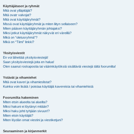
Käyttäjätasot ja ryhmät
Mitä ovat ylläpitäjät?
Mitä ovatr valvojat?
Mitä ovat käyttäjäryhmät?
Missä ovat käyttäjäryhmät ja miten liityn sellaiseen?
Miten pääsen käyttäjäryhmän johtajaksi?
Miksi jotkut käyttäjäryhmät näkyvät eri väreillä?
Mikä on “oletusryhmä”?
Mikä on “Tiimi” linkki?
Yksityisviestit
En voi lähettää yksityisviestejä!
Saan yksityisviestejä joita en halua!
Olen saanut roskapostia tai väärinkäytöksiä sisältäviä viestejä tältä foorumilta!
Ystävät ja vihamiehet
Mitä ovat kaveri ja vihamieslistat?
Kuinka voin lisätä / poistaa käyttäjiä kavereista tai vihamiehistä
Foorumilta hakeminen
Miten etsin alueelta tai alueilta?
Miksi hakuni ei löytänyt mitään?
Miksi haku johti tyhjään sivuun!?
Miten etsin käyttäjiä?
Miten löydän omat viestini ja viestiketjuni?
Seuraaminen ja kirjanmerkit