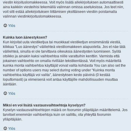
viestin kirjoituslomakkeessa. Voit myös lisätä allekirjoituksen automaattisesti
aina kaikkiin viesteihisi tekemällä valinnan omissa asetuksissa. Jos teet niin,
voit silti estää allekirjoituksen liittämisen yksittäiseen viestiin poistamalla
valinnan viestinkirjoituslomakkeessa.
Ylös
Kuinka luon äänestyksen?
Kun kirjoitat uuta viestiketjua tai muokkaat viestiketjun ensimmäistä viestiä,
klikkaa "Luo äänestys"-välilehteä viestilomakkeen alapuolella. Jos et näe tätä
välilehteä, sinulla ei ole tarvittavia oikeuksia äänestysten luomiseen. Syötä
otsikko ja ainakin kaksi vaihtoehtoa niille varattuihin kenttiin. Varmista että
jokainen vaihtoehto on omalla rivillään tekstikentässä. Voit myös määritellä
kuinka monta vaihtoehtoa käyttäjät voivat valita kohdasta You can also set the
number of options users may select during voting under “Kuinka monta
vaihtoehtoa käyttäjä voi valita”, äänestyksen kesto päivinä (0 kestää
loputtomasti) ja viimeisenä voit antaa käyttäjille mahdollisuuden muuttaa
ääntään.
Ylös
Miksi en voi lisätä vastausvaihtoehtoja kyselyyn?
Kyselyn vastausvaihtoehtojen määrä on foorumin ylläpitäjän määrittelemä. Jos
tarvitset enemmän vaihtoehtoja kuin on sallittu, ota yhteyttä foorumin
ylläpitäjään.
Ylös