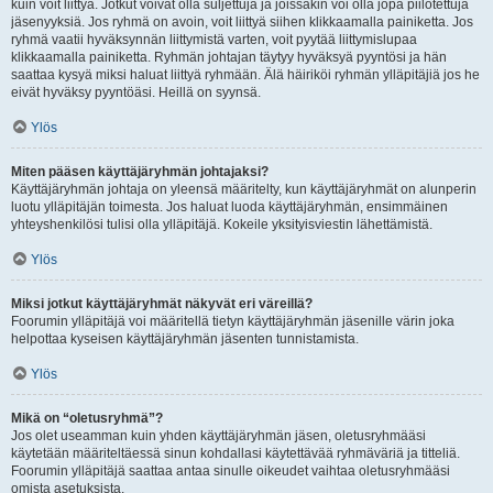
kuin voit liittyä. Jotkut voivat olla suljettuja ja joissakin voi olla jopa piilotettuja
jäsenyyksiä. Jos ryhmä on avoin, voit liittyä siihen klikkaamalla painiketta. Jos
ryhmä vaatii hyväksynnän liittymistä varten, voit pyytää liittymislupaa
klikkaamalla painiketta. Ryhmän johtajan täytyy hyväksyä pyyntösi ja hän
saattaa kysyä miksi haluat liittyä ryhmään. Älä häiriköi ryhmän ylläpitäjiä jos he
eivät hyväksy pyyntöäsi. Heillä on syynsä.
Ylös
Miten pääsen käyttäjäryhmän johtajaksi?
Käyttäjäryhmän johtaja on yleensä määritelty, kun käyttäjäryhmät on alunperin
luotu ylläpitäjän toimesta. Jos haluat luoda käyttäjäryhmän, ensimmäinen
yhteyshenkilösi tulisi olla ylläpitäjä. Kokeile yksityisviestin lähettämistä.
Ylös
Miksi jotkut käyttäjäryhmät näkyvät eri väreillä?
Foorumin ylläpitäjä voi määritellä tietyn käyttäjäryhmän jäsenille värin joka
helpottaa kyseisen käyttäjäryhmän jäsenten tunnistamista.
Ylös
Mikä on “oletusryhmä”?
Jos olet useamman kuin yhden käyttäjäryhmän jäsen, oletusryhmääsi
käytetään määriteltäessä sinun kohdallasi käytettävää ryhmäväriä ja titteliä.
Foorumin ylläpitäjä saattaa antaa sinulle oikeudet vaihtaa oletusryhmääsi
omista asetuksista.