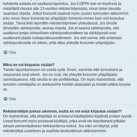
kahdesta asiasta on saattanut tapahtua. Jos COPPA-tuki on käytössä ja
määrittelit olevasi alle 13-vuotias rekisteröityessäsi, sinun tulee seurata
saamiasi ohjeita. Jotkut foorumit vaativat myös uusien tunnusten aktivoinnin
joko sinun itsesi toimesta tai ylläpitäjän toimesta ennen kuin voit kirjautua
sisään. Tämä tieto kerrottiin rekisteröitymisen yhteydessä. Jos sinulle
lähetettiin sähköpostia, seuraa ohjeita. Jos et saanut sähköpostia, olet
saattanut antaa virheellisen sähköpostiosoitteen tai sähköpostit ovat
saattaneet jäädä roskapostisuodattimeen. Jos olet varma, että antamasi
sähköpostiosoite oli oikein, yritä ottaa yhteyttä foorumin ylläpitäjään.
Ylös
Miksi en voi kirjautua sisään?
Tämän tapahtumiseen on useita syitä. Ensin, varmista että tunnuksesi ja
salasanasi ovat oikein. Jos ne ovat, ota yhteyttä foorumin ylläpitäjään
varmistaaksesi, että sinulla ei ole porttikieltoja. On myös mahdollista, että
sivuston omistajalla on asetusvirhe heidän päässään ja heidän pitäisi korjata
se.
Ylös
Rekisteröidyin joskus aiemmin, mutta en voi enää kirjautua sisään?!
On mahdollista, että ylläpitäjä on poistanut käyttäjätilisi käytöstä jostain syystä.
Useat foorumit myös poistavat käyttäjiä, jotka eivät ole kirjoittaneet pitkään
aikaan pienentääkseen tietokantansa kokoa. Jos näin on käynyt, yritä
rekisteröityä uudelleen ja osallistu keskusteluun aktiivisemmin.