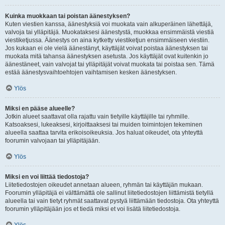
Kuinka muokkaan tai poistan äänestyksen?
Kuten viestien kanssa, äänestyksiä voi muokata vain alkuperäinen lähettäjä,
valvoja tai ylläpitäjä. Muokataksesi äänestystä, muokkaa ensimmäistä viestiä
viestiketjussa. Äänestys on aina kytketty viestiketjun ensimmäiseen viestiin.
Jos kukaan ei ole vielä äänestänyt, käyttäjät voivat poistaa äänestyksen tai
muokata mitä tahansa äänestyksen asetusta. Jos käyttäjät ovat kuitenkin jo
äänestäneet, vain valvojat tai ylläpitäjät voivat muokata tai poistaa sen. Tämä
estää äänestysvaihtoehtojen vaihtamisen kesken äänestyksen.
Ylös
Miksi en pääse alueelle?
Jotkin alueet saattavat olla rajattu vain tietyille käyttäjille tai ryhmille.
Katsoaksesi, lukeaksesi, kirjoittaaksesi tai muiden toimintojen tekeminen
alueella saattaa tarvita erikoisoikeuksia. Jos haluat oikeudet, ota yhteyttä
foorumin valvojaan tai ylläpitäjään.
Ylös
Miksi en voi liittää tiedostoja?
Liitetiedostojen oikeudet annetaan alueen, ryhmän tai käyttäjän mukaan.
Foorumin ylläpitäjä ei välttämättä ole sallinut liitetiedostojen liittämistä tietyllä
alueella tai vain tietyt ryhmät saattavat pystyä liittämään tiedostoja. Ota yhteyttä
foorumin ylläpitäjään jos et tiedä miksi et voi lisätä liitetiedostoja.