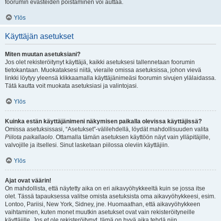
foorumin evästeiden poistaminen voi auttaa.
Ylös
Käyttäjän asetukset
Miten muutan asetuksiani?
Jos olet rekisteröitynyt käyttäjä, kaikki asetuksesi tallennetaan foorumin
tietokantaan. Muokataksesi niitä, vieraile omissa asetuksissa, johon vievä
linkki löytyy yleensä klikkaamalla käyttäjänimeäsi foorumin sivujen ylälaidassa.
Tätä kautta voit muokata asetuksiasi ja valintojasi.
Ylös
Kuinka estän käyttäjänimeni näkymisen paikalla olevissa käyttäjissä?
Omissa asetuksissasi, “Asetukset”-välilehdellä, löydät mahdollisuuden valita
Piilota paikallaolo
. Ottamalla tämän asetuksen käyttöön näyt vain ylläpitäjille,
valvojille ja itsellesi. Sinut lasketaan piilossa oleviin käyttäjiin.
Ylös
Ajat ovat väärin!
On mahdollista, että näytetty aika on eri aikavyöhykkeeltä kuin se jossa itse
olet. Tässä tapauksessa valitse omista asetuksista oma aikavyöhykkeesi, esim.
Lontoo, Pariisi, New York, Sidney, jne. Huomaathan, että aikavyöhykkeen
vaihtaminen, kuten monet muutkin asetukset ovat vain rekisteröityneille
käyttäjille. Jos et ole rekisteröitynyt, tämä on hyvä aika tehdä niin.