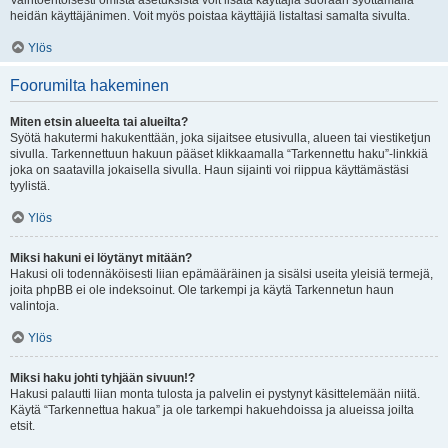
Vaihtoehtoisesti omista asetuksista voit lisätä käyttäjiä suoraan syöttämällä
heidän käyttäjänimen. Voit myös poistaa käyttäjiä listaltasi samalta sivulta.
Ylös
Foorumilta hakeminen
Miten etsin alueelta tai alueilta?
Syötä hakutermi hakukenttään, joka sijaitsee etusivulla, alueen tai viestiketjun
sivulla. Tarkennettuun hakuun pääset klikkaamalla “Tarkennettu haku”-linkkiä
joka on saatavilla jokaisella sivulla. Haun sijainti voi riippua käyttämästäsi
tyylistä.
Ylös
Miksi hakuni ei löytänyt mitään?
Hakusi oli todennäköisesti liian epämääräinen ja sisälsi useita yleisiä termejä,
joita phpBB ei ole indeksoinut. Ole tarkempi ja käytä Tarkennetun haun
valintoja.
Ylös
Miksi haku johti tyhjään sivuun!?
Hakusi palautti liian monta tulosta ja palvelin ei pystynyt käsittelemään niitä.
Käytä “Tarkennettua hakua” ja ole tarkempi hakuehdoissa ja alueissa joilta
etsit.