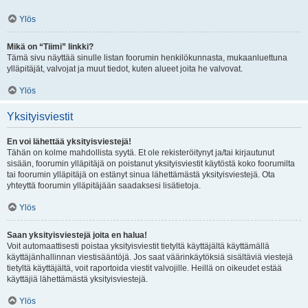
Ylös
Mikä on “Tiimi” linkki?
Tämä sivu näyttää sinulle listan foorumin henkilökunnasta, mukaanluettuna
ylläpitäjät, valvojat ja muut tiedot, kuten alueet joita he valvovat.
Ylös
Yksityisviestit
En voi lähettää yksityisviestejä!
Tähän on kolme mahdollista syytä. Et ole rekisteröitynyt ja/tai kirjautunut
sisään, foorumin ylläpitäjä on poistanut yksityisviestit käytöstä koko foorumilta
tai foorumin ylläpitäjä on estänyt sinua lähettämästä yksityisviestejä. Ota
yhteyttä foorumin ylläpitäjään saadaksesi lisätietoja.
Ylös
Saan yksityisviestejä joita en halua!
Voit automaattisesti poistaa yksityisviestit tietyltä käyttäjältä käyttämällä
käyttäjänhallinnan viestisääntöjä. Jos saat väärinkäytöksiä sisältäviä viestejä
tietyltä käyttäjältä, voit raportoida viestit valvojille. Heillä on oikeudet estää
käyttäjiä lähettämästä yksityisviestejä.
Ylös