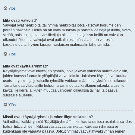
Ylös
Mitä ovatr valvojat?
Valvojat ovat henkilöitä (tai ryhmä henkilöitä) jotka katsovat foorumeiden
perään päivittäin. Heillä on on valta muokata ja poistaa viestejä ja lukita, avata,
siirtää, poistaa ja jakaa viestiketjuja niillä alueilla joissa heillä on valvojan
oikeudet. Yleensä valvojat ovat paikalla estämässä aiheen vierestä
keskustelua tai hyvien tapojen vastaisen materiaalin lähettämistä.
Ylös
Mitä ovat käyttäjäryhmät?
Käyttäjäryhmät ovat käyttäjien ryhmiä, jotka jakavat yhteisön hallittaviin osiin,
joiden kanssa foorumin ylläpitäjät voivat toimia. Jokainen käyttäjä voi kuulua
useisiin ryhmiin ja jokaiselle ryhmälle voidaan määritellä yksilölliset oikeudet.
Tämä tarjoaa ylläpitäjille helpon tavan muuttaa käyttäjien oikeuksia useille
käyttäjille kerralla, kuten muuttaa valvojien oikeuksia tai hallita pääsyä
suljetulle alueelle.
Ylös
Missä ovat käyttäjäryhmät ja miten liityn sellaiseen?
Voit nähdä kaikki ryhmät “Käyttäjäryhmät”-linkin kautta omissa asetuksissa. Jos
haluat liittyä yhteen, klikkaa vastaavaa painiketta. Kaikissa ryhmissä ei
kuitenkaan ole vapaata pääsyä. Jotkut ryhmät vaativat hyväksynnän ennen