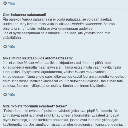
Ylös
Olen hukannut salasanani!
Älä panikoi! Vaikka salasanaasi ei voida palauttaa, se voidaan asettaa
uudelleen. Käy kirjautumissivulla ja klikkaa
Unohdin salasanani
. Seuraa
ohjeita ja sinun pitäisi kohta pystyä kirjautumaan uudelleen.
Jos et pysty asettamaan salasanaasi uudelleen, ota yhteyttä foorumin
ylläpitäjään.
Ylös
Miksi minut kirjataan ulos automaattisesti?
Jos et valitse
Muista minut
-laatikkoa kirjautuessasi, foorumi pitää sinut
kirjautuneena ennalta määritellyn ajan. Tämä estää muita väärinkäyttämästä
tunnuksiasi. Pysyäksesi kirjautuneena, valitse
Muista minut
-valinta
kirjautuessasi. Tämä ei ole suositeltavaa, jos käytät foorumia jaetulta koneelta,
esim. kirjastossa, nettikahvilassa tai koulun tietokoneluokassa. Jos et näe tätä
valintaa, foorumin ylläpitäjä on estänyt tämän toiminnon käyttämisen.
Ylös
Mitä “Poista foorumin evästeet” tekee?
“Poista foorumin evästeet” poistaa evästeet, jotka ovat phpBB:n luomia. Ne
tunnistavat sinut ja pitävät sinut kirjautuneena foorumille. Evästeet tarjoavat
myös toimintoja, kuten luettujen seurantaa, jos ne ovat foorumin ylläpitäjän
käyttöönottamia. Jos sinulla on sisään tai uloskirjautumisen kanssa ongelmia,