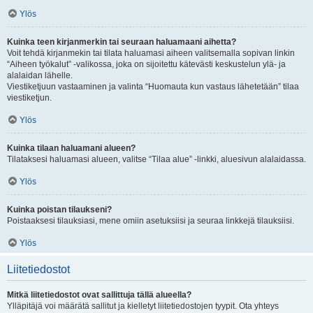
Ylös
Kuinka teen kirjanmerkin tai seuraan haluamaani aihetta?
Voit tehdä kirjanmekin tai tilata haluamasi aiheen valitsemalla sopivan linkin
“Aiheen työkalut” -valikossa, joka on sijoitettu kätevästi keskustelun ylä- ja
alalaidan lähelle.
Viestiketjuun vastaaminen ja valinta “Huomauta kun vastaus lähetetään” tilaa
viestiketjun.
Ylös
Kuinka tilaan haluamani alueen?
Tilataksesi haluamasi alueen, valitse “Tilaa alue” -linkki, aluesivun alalaidassa.
Ylös
Kuinka poistan tilaukseni?
Poistaaksesi tilauksiasi, mene omiin asetuksiisi ja seuraa linkkejä tilauksiisi.
Ylös
Liitetiedostot
Mitkä liitetiedostot ovat sallittuja tällä alueella?
Ylläpitäjä voi määrätä sallitut ja kielletyt liitetiedostojen tyypit. Ota yhteys