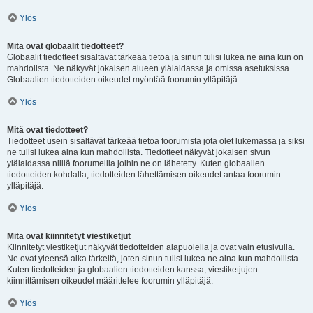
Ylös
Mitä ovat globaalit tiedotteet?
Globaalit tiedotteet sisältävät tärkeää tietoa ja sinun tulisi lukea ne aina kun on
mahdolista. Ne näkyvät jokaisen alueen ylälaidassa ja omissa asetuksissa.
Globaalien tiedotteiden oikeudet myöntää foorumin ylläpitäjä.
Ylös
Mitä ovat tiedotteet?
Tiedotteet usein sisältävät tärkeää tietoa foorumista jota olet lukemassa ja siksi
ne tulisi lukea aina kun mahdollista. Tiedotteet näkyvät jokaisen sivun
ylälaidassa niillä foorumeilla joihin ne on lähetetty. Kuten globaalien
tiedotteiden kohdalla, tiedotteiden lähettämisen oikeudet antaa foorumin
ylläpitäjä.
Ylös
Mitä ovat kiinnitetyt viestiketjut
Kiinnitetyt viestiketjut näkyvät tiedotteiden alapuolella ja ovat vain etusivulla.
Ne ovat yleensä aika tärkeitä, joten sinun tulisi lukea ne aina kun mahdollista.
Kuten tiedotteiden ja globaalien tiedotteiden kanssa, viestiketjujen
kiinnittämisen oikeudet määrittelee foorumin ylläpitäjä.
Ylös