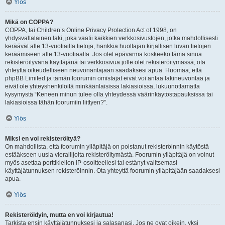
Ylös
Mikä on COPPA?
COPPA, tai Children’s Online Privacy Protection Act of 1998, on
yhdysvaltalainen laki, joka vaatii kaikkien verkkosivustojen, jotka mahdollisesti
keräävät alle 13-vuotiailta tietoja, hankkia huoltajan kirjallisen luvan tietojen
keräämiseen alle 13-vuotiaalta. Jos olet epävarma koskeeko tämä sinua
rekisteröityvänä käyttäjänä tai verkkosivua jolle olet rekisteröitymässä, ota
yhteyttä oikeudelliseen neuvonantajaan saadaksesi apua. Huomaa, että
phpBB Limited ja tämän foorumin omistajat eivät voi antaa lakineuvontaa ja
eivät ole yhteyshenkilöitä minkäänlaisissa lakiasioissa, lukuunottamatta
kysymystä “Keneen minun tulee olla yhteydessä väärinkäytöstapauksissa tai
lakiasioissa tähän foorumiin liittyen?”.
Ylös
Miksi en voi rekisteröityä?
On mahdollista, että foorumin ylläpitäjä on poistanut rekisteröinnin käytöstä
estääkseen uusia vierailijoita rekisteröitymästä. Foorumin ylläpitäjä on voinut
myös asettaa porttikiellon IP-osoitteellesi tai estänyt valitsemasi
käyttäjätunnuksen rekisteröinnin. Ota yhteyttä foorumin ylläpitäjään saadaksesi
apua.
Ylös
Rekisteröidyin, mutta en voi kirjautua!
Tarkista ensin käyttäjätunnuksesi ja salasanasi. Jos ne ovat oikein, yksi