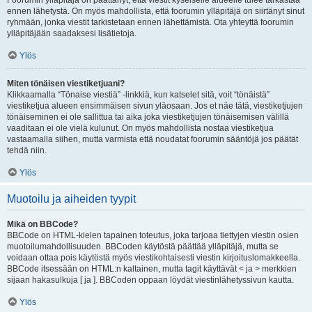
Foorumin ylläpitäjä on päättänyt, että viestit kyseiselle alueelle tulee tarkastaa
ennen lähetystä. On myös mahdollista, että foorumin ylläpitäjä on siirtänyt sinut
ryhmään, jonka viestit tarkistetaan ennen lähettämistä. Ota yhteyttä foorumin
ylläpitäjään saadaksesi lisätietoja.
Ylös
Miten tönäisen viestiketjuani?
Klikkaamalla “Tönaise viestiä” -linkkiä, kun katselet sitä, voit “tönäistä”
viestiketjua alueen ensimmäisen sivun yläosaan. Jos et näe tätä, viestiketjujen
tönäiseminen ei ole sallittua tai aika joka viestiketjujen tönäisemisen välillä
vaaditaan ei ole vielä kulunut. On myös mahdollista nostaa viestiketjua
vastaamalla siihen, mutta varmista että noudatat foorumin sääntöjä jos päätät
tehdä niin.
Ylös
Muotoilu ja aiheiden tyypit
Mikä on BBCode?
BBCode on HTML-kielen tapainen toteutus, joka tarjoaa tiettyjen viestin osien
muotoilumahdollisuuden. BBCoden käytöstä päättää ylläpitäjä, mutta se
voidaan ottaa pois käytöstä myös viestikohtaisesti viestin kirjoituslomakkeella.
BBCode itsessään on HTML:n kaltainen, mutta tagit käyttävät < ja > merkkien
sijaan hakasulkuja [ ja ]. BBCoden oppaan löydät viestinlähetyssivun kautta.
Ylös