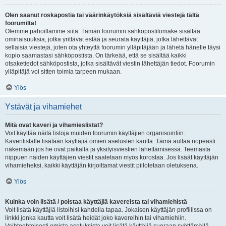
Olen saanut roskapostia tai väärinkäytöksiä sisältäviä viestejä tältä
foorumilta!
Olemme pahoillamme siitä. Tämän foorumin sähköpostilomake sisältää
ominaisuuksia, jotka yrittävät estää ja seurata käyttäjiä, jotka lähettävät
sellaisia viestejä, joten ota yhteyttä foorumin ylläpitäjään ja lähetä hänelle täysi
kopio saamastasi sähköpostista. On tärkeää, että se sisältää kaikki
otsaketiedot sähköpostista, jotka sisältävät viestin lähettäjän tiedot. Foorumin
ylläpitäjä voi sitten toimia tarpeen mukaan.
Ylös
Ystävät ja vihamiehet
Mitä ovat kaveri ja vihamieslistat?
Voit käyttää näitä listoja muiden foorumin käyttäjien organisointiin.
Kaverilistalle lisätään käyttäjiä omien asetusten kautta. Tämä auttaa nopeasti
näkemään jos he ovat paikalla ja yksityisviestien lähettämisessä. Teemasta
riippuen näiden käyttäjien viestit saatetaan myös korostaa. Jos lisäät käyttäjän
vihamieheksi, kaikki käyttäjän kirjoittamat viestit piilotetaan oletuksena.
Ylös
Kuinka voin lisätä / poistaa käyttäjiä kavereista tai vihamiehistä
Voit lisätä käyttäjiä listoihisi kahdella tapaa. Jokaisen käyttäjän profiilissa on
linkki jonka kautta voit lisätä heidät joko kavereihin tai vihamiehiin.