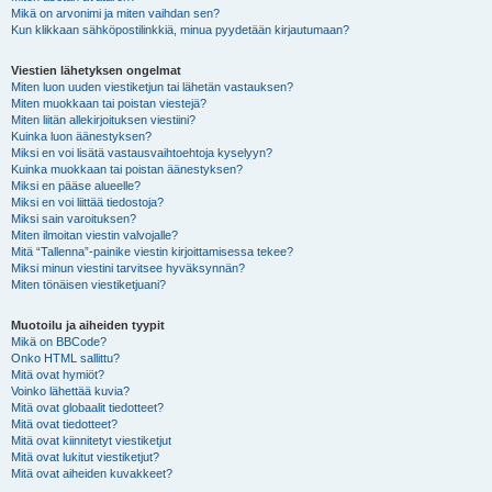
Mikä on arvonimi ja miten vaihdan sen?
Kun klikkaan sähköpostilinkkiä, minua pyydetään kirjautumaan?
Viestien lähetyksen ongelmat
Miten luon uuden viestiketjun tai lähetän vastauksen?
Miten muokkaan tai poistan viestejä?
Miten liitän allekirjoituksen viestiini?
Kuinka luon äänestyksen?
Miksi en voi lisätä vastausvaihtoehtoja kyselyyn?
Kuinka muokkaan tai poistan äänestyksen?
Miksi en pääse alueelle?
Miksi en voi liittää tiedostoja?
Miksi sain varoituksen?
Miten ilmoitan viestin valvojalle?
Mitä “Tallenna”-painike viestin kirjoittamisessa tekee?
Miksi minun viestini tarvitsee hyväksynnän?
Miten tönäisen viestiketjuani?
Muotoilu ja aiheiden tyypit
Mikä on BBCode?
Onko HTML sallittu?
Mitä ovat hymiöt?
Voinko lähettää kuvia?
Mitä ovat globaalit tiedotteet?
Mitä ovat tiedotteet?
Mitä ovat kiinnitetyt viestiketjut
Mitä ovat lukitut viestiketjut?
Mitä ovat aiheiden kuvakkeet?