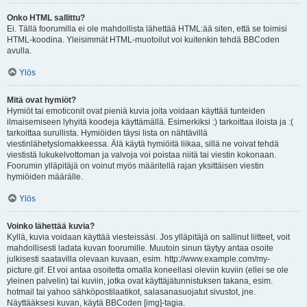
Onko HTML sallittu?
Ei. Tällä foorumilla ei ole mahdollista lähettää HTML:ää siten, että se toimisi
HTML-koodina. Yleisimmät HTML-muotoilut voi kuitenkin tehdä BBCoden
avulla.
Ylös
Mitä ovat hymiöt?
Hymiöt tai emoticonit ovat pieniä kuvia joita voidaan käyttää tunteiden
ilmaisemiseen lyhyitä koodeja käyttämällä. Esimerkiksi :) tarkoittaa iloista ja :(
tarkoittaa surullista. Hymiöiden täysi lista on nähtävillä
viestinlähetyslomakkeessa. Älä käytä hymiöitä liikaa, sillä ne voivat tehdä
viestistä lukukelvottoman ja valvoja voi poistaa niitä tai viestin kokonaan.
Foorumin ylläpitäjä on voinut myös määritellä rajan yksittäisen viestin
hymiöiden määrälle.
Ylös
Voinko lähettää kuvia?
Kyllä, kuvia voidaan käyttää viesteissäsi. Jos ylläpitäjä on sallinut liitteet, voit
mahdollisesti ladata kuvan foorumille. Muutoin sinun täytyy antaa osoite
julkisesti saatavilla olevaan kuvaan, esim. http://www.example.com/my-
picture.gif. Et voi antaa osoitetta omalla koneellasi oleviin kuviin (ellei se ole
yleinen palvelin) tai kuviin, jotka ovat käyttäjätunnistuksen takana, esim.
hotmail tai yahoo sähköpostilaatikot, salasanasuojatut sivustot, jne.
Näyttääksesi kuvan, käytä BBCoden [img]-tagia.