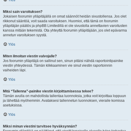
Ylös
Miksi sain varoituksen?
Jokaisen foorumin ylläpitäjällä on omat säännöt heidän sivustollensa. Jos olet
rikkonut sääntöä, voit saada varoituksen. Huomioi, että tämä on foorumin
ylläpitäjän päätös ja phpBB Limitedillä ei ole sivustolla annettavien varoitusten
kanssa mitään tekemistä. Ota yhteyttä foorumin ylläpitäjään, jos olet epävarma
annetun varoituksen syystä.
Ylös
Miten ilmoitan viestin valvojalle?
Jos foorumin ylläpitäjä on sallinut sen, sinun pitäisi nähdä raportointipainike
viestin yhteydessä. Tämän klikkaaminen vie sinut viestin raportoinnin
vaiheiden läpi.
Ylös
Mitä “Tallenna”-painike viestin kirjoittamisessa tekee?
Tämän avulla on mahdollista tallentaa luonnoksia, jotka voit kirjoittaa loppuun
ja lähettää myöhemmin. Avataksesi tallennetun luonnoksen, vieraile komissa
asetuksissa.
Ylös
Miksi minun viestini tarvitsee hyväksynnän?