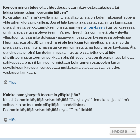
Keneen minun tulee olla yhteydessä väärinkäytöstapauksissa tai
lakiasioissa tähän foorumiin liittyen?
Kuka tahansa “Tiimi”-sivulla mainituista ylläpitäjistä on todennäköisesti sopiva
yhteyshenkilö valituksillesi. Jos et tätä kautta saa vastausta, sinun kannattaa
ottaa yhteyttä verkkotunnuksen omistajaan (tee
whois-kysely
) tai jos kyseessä
on ilmaispalvelussa oleva (esim. Yahoo!, free.fr, f2s.com, jne.), ota yhteyttä
ylläpitoon tai väärinkäytöksistä vastaavaan osastoon kyseisessä palvelussa.
Huomaa, että phpBB Limitedillä
ei ole lainkaan toimivaltaa
ja sitä ei voida
pitää vastuussa miten, missä tai kenen toimesta tämä foorumi on käytössä. Älä
ota yhteyttä phpBB Limitediin missään lakiasioissa
jotka eivät liity
phpBB.com-sivustoon tai pelkkään phpBB-sovellukseen itseensä. Jos lähetät
sähköpostia phpBB Limitedille
mistään kolmannen osapuolen
tämän
sovelluksen käytöstä, voit odottaa niukkasanaista vastausta, jos edes
vastausta lainkaan.
Ylös
Kuinka otan yhteyttä foorumin ylläpitäjään?
Kaikki foorumin käyttäjät voivat käyttää “Ota yhteyttä” -lomaketta, jos täämä
vaihtoehto on foorumin ylläpitäjän mahdollistama.
Foorumin käyttäjät voivat käyttää myös “Tiimi”-linkkiä.
Ylös
Hyppää