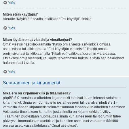
Ylös
Miten etsin käyttäjiä?
Vieraile “Käyttäjät”-sivulla ja klikkaa “Etsi käyttäjä”-linkkiä.
Ylös
Miten löydän omat viestini ja viestiketjuni?
Omat viestisi näet klikkaamalla “Katso omia viestejäsi”-linkkiä omissa
asetuksissa tai klikkaamalla “Etsi käyttäjän viesteistä”-linkkiä omalla
profiilisivullasi tai klikkaamalla “Pikalinkit”-valikkoa foorumin ylälaidassa.
Etsiäksesi omia viestiketjuja, käytä tarkennettua hakua ja täytä sen hakuehdot
haluamallasi tavalla.
Ylös
Seuraaminen ja kirjanmerkit
Mikä ero on kirjanmerkillä ja tilaamisella?
phpBB 3.0 -versiossa aiheiden kirjanmerkit toimivat kuten internet-selaimen
kirjanmerkit. Sinua ei huomautettu jos aiheeseen tuli päivitys. phpBB 3.1 -
versiosta lähtien kirjanmerkit toimivat samaan tapaan kuin aiheiden tilaaminen.
Voit saada ilmoituksen kun aihe josta sinulla on kirjanmerkki päivittyy.
Tilaaminen puolestaan huomauttaa sinua kun aiheeseen tai foorumiin tulee
päivitys. Huomautusten asetukset ja tilausten asetukset voidaan määrittää
omissa asetuksissa kohdassa “Omat asetukset”.