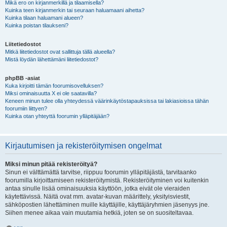
Mikä ero on kirjanmerkillä ja tilaamisella?
Kuinka teen kirjanmerkin tai seuraan haluamaani aihetta?
Kuinka tilaan haluamani alueen?
Kuinka poistan tilaukseni?
Liitetiedostot
Mitkä liitetiedostot ovat sallittuja tällä alueella?
Mistä löydän lähettämäni liitetiedostot?
phpBB -asiat
Kuka kirjoitti tämän foorumisovelluksen?
Miksi ominaisuutta X ei ole saatavilla?
Keneen minun tulee olla yhteydessä väärinkäytöstapauksissa tai lakiasioissa tähän
foorumiin liittyen?
Kuinka otan yhteyttä foorumin ylläpitäjään?
Kirjautumisen ja rekisteröitymisen ongelmat
Miksi minun pitää rekisteröityä?
Sinun ei välttämättä tarvitse, riippuu foorumin ylläpitäjästä, tarvitaanko
foorumilla kirjoittamiseen rekisteröitymistä. Rekisteröityminen voi kuitenkin
antaa sinulle lisää ominaisuuksia käyttöön, jotka eivät ole vieraiden
käytettävissä. Näitä ovat mm. avatar-kuvan määrittely, yksityisviestit,
sähköpostien lähettäminen muille käyttäjille, käyttäjäryhmien jäsenyys jne.
Siihen menee aikaa vain muutamia hetkiä, joten se on suositeltavaa.