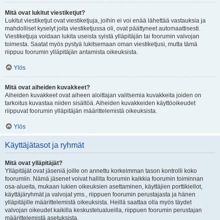
Mitä ovat lukitut viestiketjut?
Lukitut viestiketjut ovat viestiketjuja, joihin ei voi enää lähettää vastauksia ja
mahdolliset kyselyt joita viestiketjussa oli, ovat päättyneet automaattisesti.
Viestiketjuja voidaan lukita useista syistä ylläpitäjän tai foorumin valvojan
toimesta. Saatat myös pystyä lukitsemaan oman viestiketjusi, mutta tämä
riippuu foorumin ylläpitäjän antamista oikeuksista.
Ylös
Mitä ovat aiheiden kuvakkeet?
Aiheiden kuvakkeet ovat aiheen aloittajan valitsemia kuvakkeita joiden on
tarkoitus kuvastaa niiden sisältöä. Aiheiden kuvakkeiden käyttöoikeudet
riippuvat foorumin ylläpitäjän määrittelemistä oikeuksista.
Ylös
Käyttäjätasot ja ryhmät
Mitä ovat ylläpitäjät?
Ylläpitäjät ovat jäseniä joille on annettu korkeimman tason kontrolli koko
foorumiin. Nämä jäsenet voivat hallita foorumin kaikkia foorumin toiminnan
osa-alueita, mukaan lukien oikeuksien asettaminen, käyttäjien porttikiellot,
käyttäjäryhmät ja valvojat yms., riippuen foorumin perustajasta ja hänen
ylläpitäjille määrittelemistä oikeuksista. Heillä saattaa olla myös täydet
valvojan oikeudet kaikilla keskustelualueilla, riippuen foorumin perustajan
määrittelemistä asetuksista.