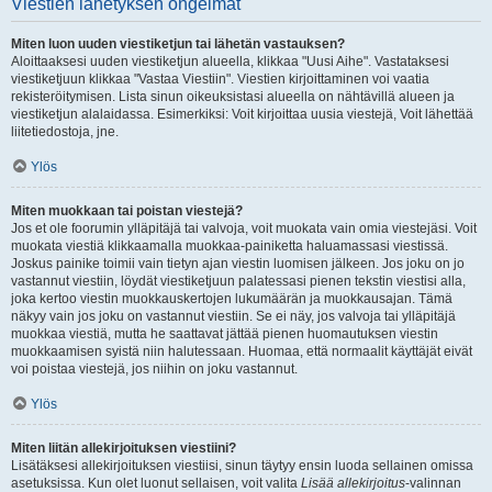
Viestien lähetyksen ongelmat
Miten luon uuden viestiketjun tai lähetän vastauksen?
Aloittaaksesi uuden viestiketjun alueella, klikkaa "Uusi Aihe". Vastataksesi
viestiketjuun klikkaa "Vastaa Viestiin". Viestien kirjoittaminen voi vaatia
rekisteröitymisen. Lista sinun oikeuksistasi alueella on nähtävillä alueen ja
viestiketjun alalaidassa. Esimerkiksi: Voit kirjoittaa uusia viestejä, Voit lähettää
liitetiedostoja, jne.
Ylös
Miten muokkaan tai poistan viestejä?
Jos et ole foorumin ylläpitäjä tai valvoja, voit muokata vain omia viestejäsi. Voit
muokata viestiä klikkaamalla muokkaa-painiketta haluamassasi viestissä.
Joskus painike toimii vain tietyn ajan viestin luomisen jälkeen. Jos joku on jo
vastannut viestiin, löydät viestiketjuun palatessasi pienen tekstin viestisi alla,
joka kertoo viestin muokkauskertojen lukumäärän ja muokkausajan. Tämä
näkyy vain jos joku on vastannut viestiin. Se ei näy, jos valvoja tai ylläpitäjä
muokkaa viestiä, mutta he saattavat jättää pienen huomautuksen viestin
muokkaamisen syistä niin halutessaan. Huomaa, että normaalit käyttäjät eivät
voi poistaa viestejä, jos niihin on joku vastannut.
Ylös
Miten liitän allekirjoituksen viestiini?
Lisätäksesi allekirjoituksen viestiisi, sinun täytyy ensin luoda sellainen omissa
asetuksissa. Kun olet luonut sellaisen, voit valita
Lisää allekirjoitus
-valinnan