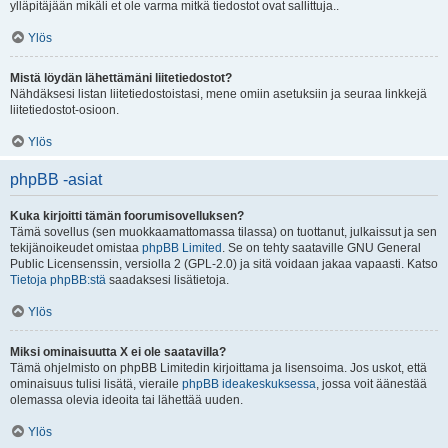
ylläpitäjään mikäli et ole varma mitkä tiedostot ovat sallittuja..
Ylös
Mistä löydän lähettämäni liitetiedostot?
Nähdäksesi listan liitetiedostoistasi, mene omiin asetuksiin ja seuraa linkkejä
liitetiedostot-osioon.
Ylös
phpBB -asiat
Kuka kirjoitti tämän foorumisovelluksen?
Tämä sovellus (sen muokkaamattomassa tilassa) on tuottanut, julkaissut ja sen
tekijänoikeudet omistaa
phpBB Limited
. Se on tehty saataville GNU General
Public Licensenssin, versiolla 2 (GPL-2.0) ja sitä voidaan jakaa vapaasti. Katso
Tietoja phpBB:stä
saadaksesi lisätietoja.
Ylös
Miksi ominaisuutta X ei ole saatavilla?
Tämä ohjelmisto on phpBB Limitedin kirjoittama ja lisensoima. Jos uskot, että
ominaisuus tulisi lisätä, vieraile
phpBB ideakeskuksessa
, jossa voit äänestää
olemassa olevia ideoita tai lähettää uuden.
Ylös