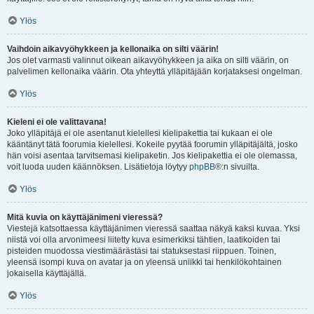
Ylös
Vaihdoin aikavyöhykkeen ja kellonaika on silti väärin!
Jos olet varmasti valinnut oikean aikavyöhykkeen ja aika on silti väärin, on
palvelimen kellonaika väärin. Ota yhteyttä ylläpitäjään korjataksesi ongelman.
Ylös
Kieleni ei ole valittavana!
Joko ylläpitäjä ei ole asentanut kielellesi kielipakettia tai kukaan ei ole
kääntänyt tätä foorumia kielellesi. Kokeile pyytää foorumin ylläpitäjältä, josko
hän voisi asentaa tarvitsemasi kielipaketin. Jos kielipakettia ei ole olemassa,
voit luoda uuden käännöksen. Lisätietoja löytyy
phpBB
®:n sivuilta.
Ylös
Mitä kuvia on käyttäjänimeni vieressä?
Viestejä katsottaessa käyttäjänimen vieressä saattaa näkyä kaksi kuvaa. Yksi
niistä voi olla arvonimeesi liitetty kuva esimerkiksi tähtien, laatikoiden tai
pisteiden muodossa viestimäärästäsi tai statuksestasi riippuen. Toinen,
yleensä isompi kuva on avatar ja on yleensä uniikki tai henkilökohtainen
jokaisella käyttäjällä.
Ylös